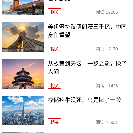
相关
阅读
12265
美伊签协议伊朗获三千亿，中国
身负重望
相关
阅读
12170
从故宫到天坛：一步之遥，换了
人间
相关
阅读
11426
存储疯牛没死，只是摔了一跤
相关
阅读
10931