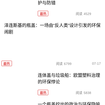
护与防错
最热
阅读
4529
泽连斯基的瓶盖：一场由“反人类”设计引发的环保
闹剧
07-17
最热
阅读
6799
连体盖与垃圾船：欧盟塑料治理
的环保悖论
最热
阅读
5838
一个瓶盖拧出的政治与环保隐喻