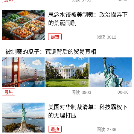
最热
阅读
3795
思念水饺被美制裁：政治操弄下
的荒诞闹剧
最热
阅读
3012
被制裁的瓜子：荒诞背后的贸易真相
08-06
最热
阅读
3903
美国对华制裁清单：科技霸权下
的无理打压
最热
阅读
2736