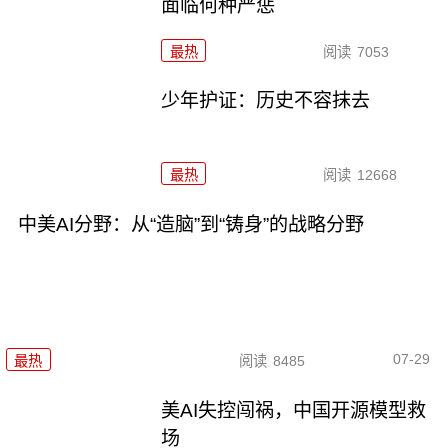
面临何种严惩
最热
阅读
7053
少年护证：历史不容抹去
最热
阅读
12668
中美AI分野：从“造脑”到“铸身”的战略分野
07-29
最热
阅读
8485
美AI失控闯祸，中国开源模型救
场