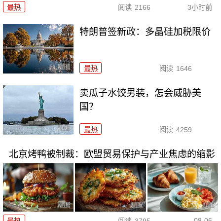
最热
阅读
2166
3小时前
特朗普签新政：多晶硅加税限价
最热
阅读
1646
卖瓜子水饺男装，怎会威胁美
国？
最热
阅读
4259
北京烤鸭被制裁：欧盟贸易保护与产业焦虑的缩影
08-06