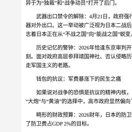
异于为“独裁”和“战争动员”打开了后门。
武器出口禁令的解除：4月21日，政府强
器对外出口。这一举动被广泛视为日本二战后
志着日本正在从“不战之国”向“能战之国”蜕
历史记忆的警钟：2026年恰逢东京审判
刻。面对政府高层参拜靖国神社、否认侵略历
走军国主义的老路。
钱包的抗议：军费暴涨下的民生之痛
如果说对战争的恐惧是抗议的精神内核，
“大炮”与“黄油”的选择中，高市政府显然偏
畸形的财政预算：2026财年，日本的防
了防卫费占GDP 2%的目标。