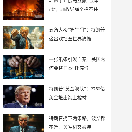
炸疯了！俄乌互掀“仓库
战”，28枚导弹全拦不住
五角大楼“罗生门”：特朗普
这出戏把全世界演懵
一张纸条引发血案：美国为
何要替日本“托底”？
特朗普“黄金舰队”：2750亿
美金堆出海上棺材
特朗普扔下两条路，波斯都
不选，美军机又被揍