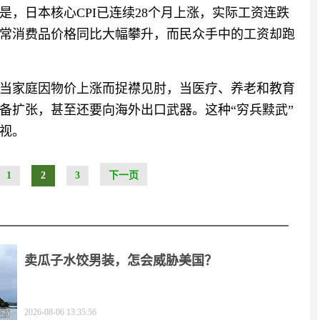
，日本核心CPI已连续28个月上涨，实际工资连跌
日常消费品价格同比大幅攀升，而民众手中的工资却跑
当家庭因物价上涨而捉襟见肘，当医疗、养老和教育
备扩张，甚至还要向海外出口武器。这种“穷兵黩武”
视。
1
2
3
下一页
卖瓜子水饺男装，怎会威胁美国？
2026-08-06 13:35:56