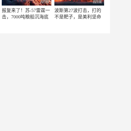
报复来了！苏-57雷霆一
波斯第27波打击，打的
击，7000吨粮船沉海底
不是靶子，是美利坚命
门