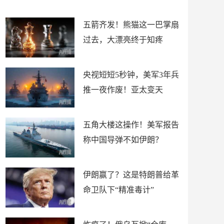
底”？
材
五箭齐发！熊猫这一巴掌扇
过去，大漂亮终于知疼
央视短短5秒钟，美军3年兵
推一夜作废！亚太变天
五角大楼这操作！美军报告
称中国导弹不如伊朗？
伊朗赢了？这是特朗普给革
命卫队下“精准毒计”