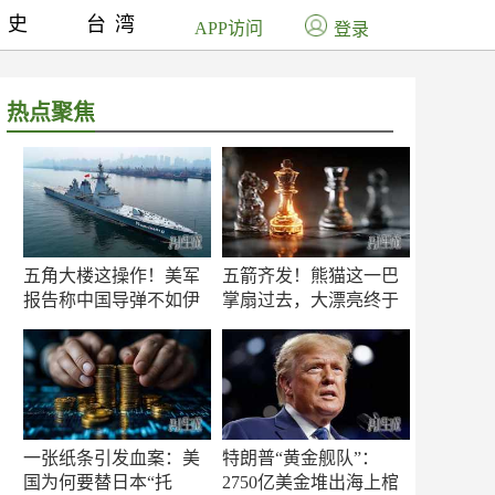
历史
台湾
APP访问
登录
热点聚焦
五角大楼这操作！美军
五箭齐发！熊猫这一巴
报告称中国导弹不如伊
掌扇过去，大漂亮终于
朗？
知疼
一张纸条引发血案：美
特朗普“黄金舰队”：
国为何要替日本“托
2750亿美金堆出海上棺