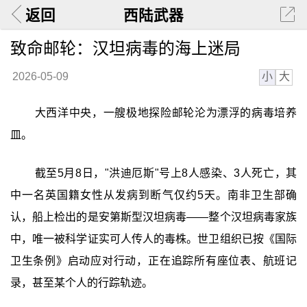
返回
西陆武器
致命邮轮：汉坦病毒的海上迷局
小
大
2026-05-09
大西洋中央，一艘极地探险邮轮沦为漂浮的病毒培养
皿。
截至5月8日，"洪迪厄斯"号上8人感染、3人死亡，其
中一名英国籍女性从发病到断气仅约5天。南非卫生部确
认，船上检出的是安第斯型汉坦病毒——整个汉坦病毒家族
中，唯一被科学证实可人传人的毒株。世卫组织已按《国际
卫生条例》启动应对行动，正在追踪所有座位表、航班记
录，甚至某个人的行踪轨迹。