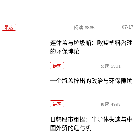
07-17
最热
阅读
6865
连体盖与垃圾船：欧盟塑料治理
的环保悖论
最热
阅读
5901
一个瓶盖拧出的政治与环保隐喻
最热
阅读
4993
日韩股市重挫：半导体失速与中
国外贸的危与机