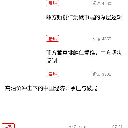
最热
阅读
4830
菲方频挑仁爱礁事端的深层逻辑
最热
阅读
4855
菲方蓄意挑衅仁爱礁，中方坚决
反制
最热
阅读
3501
高油价冲击下的中国经济：承压与破局
07-21
最热
阅读
7731