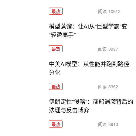
最热
阅读
10512
模型蒸馏：让AI从“巨型学霸”变
“轻盈高手”
最热
阅读
8997
中美AI模型：从性能并跑到路径
分化
最热
阅读
8362
伊朗定性“侵略”：商船遇袭背后的
法理与反击博弈
最热
阅读
6910