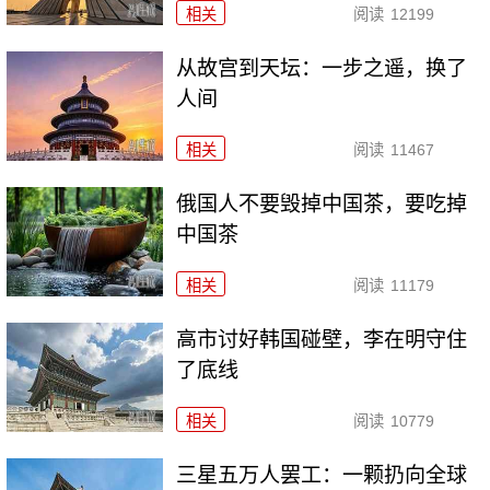
相关
阅读
12199
从故宫到天坛：一步之遥，换了
人间
相关
阅读
11467
俄国人不要毁掉中国茶，要吃掉
中国茶
相关
阅读
11179
高市讨好韩国碰壁，李在明守住
了底线
相关
阅读
10779
三星五万人罢工：一颗扔向全球