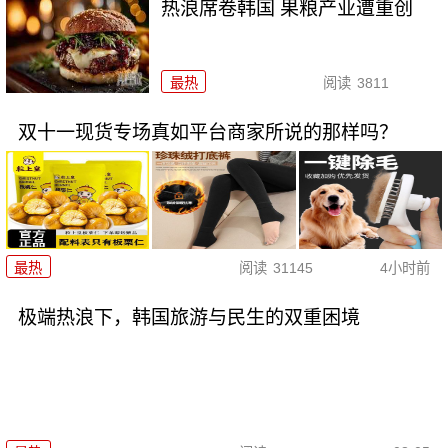
热浪席卷韩国 果粮产业遭重创
最热
阅读
3811
双十一现货专场真如平台商家所说的那样吗？
最热
阅读
31145
4小时前
极端热浪下，韩国旅游与民生的双重困境