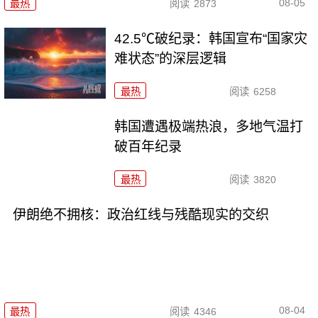
08-05
最热
阅读
2873
42.5℃破纪录：韩国宣布“国家灾
难状态”的深层逻辑
最热
阅读
6258
韩国遭遇极端热浪，多地气温打
破百年纪录
最热
阅读
3820
伊朗绝不拥核：政治红线与残酷现实的交织
08-04
最热
阅读
4346