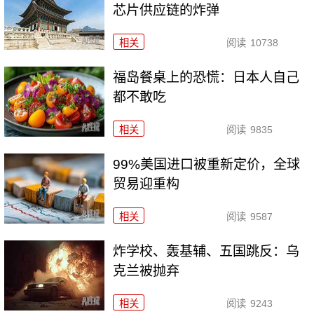
芯片供应链的炸弹
相关
阅读
10738
福岛餐桌上的恐慌：日本人自己
都不敢吃
相关
阅读
9835
99%美国进口被重新定价，全球
贸易迎重构
相关
阅读
9587
炸学校、轰基辅、五国跳反：乌
克兰被抛弃
相关
阅读
9243