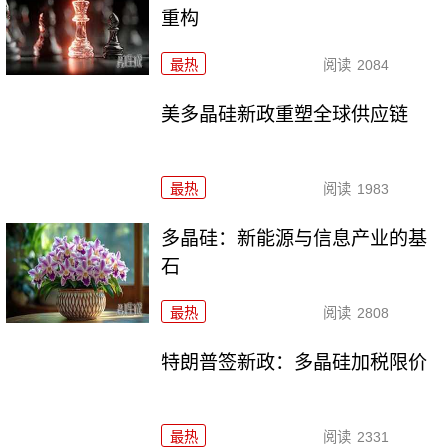
重构
最热
阅读
2084
美多晶硅新政重塑全球供应链
最热
阅读
1983
多晶硅：新能源与信息产业的基
石
最热
阅读
2808
特朗普签新政：多晶硅加税限价
最热
阅读
2331