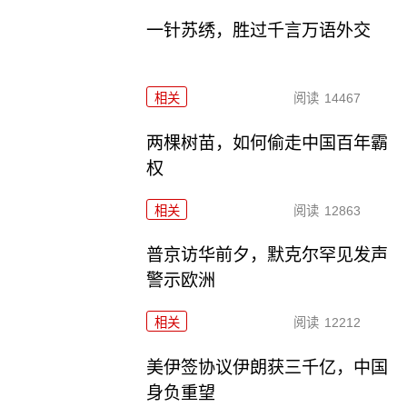
一针苏绣，胜过千言万语外交
相关
阅读
14467
两棵树苗，如何偷走中国百年霸
权
相关
阅读
12863
普京访华前夕，默克尔罕见发声
警示欧洲
相关
阅读
12212
美伊签协议伊朗获三千亿，中国
身负重望