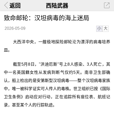
返回
西陆武器
致命邮轮：汉坦病毒的海上迷局
小
大
2026-05-09
大西洋中央，一艘极地探险邮轮沦为漂浮的病毒培养
皿。
截至5月8日，"洪迪厄斯"号上8人感染、3人死亡，其
中一名英国籍女性从发病到断气仅约5天。南非卫生部确
认，船上检出的是安第斯型汉坦病毒——整个汉坦病毒家族
中，唯一被科学证实可人传人的毒株。世卫组织已按《国际
卫生条例》启动应对行动，正在追踪所有座位表、航班记
录，甚至某个人的行踪轨迹。