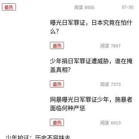
07-30
最热
阅读
8935
曝光日军罪证，日本究竟在怕什
么？
最热
阅读
7897
少年捐日军罪证遭威胁，谁在掩
盖真相？
最热
阅读
7373
网暴曝光日军罪证少年，施暴者
面临何种严惩
最热
阅读
6913
少年护证：历史不容抹去