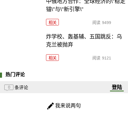
中俄地方合作：全球经济的\"稳定
锚\"与\"新引擎\"
相关
阅读
9499
炸学校、轰基辅、五国跳反：乌
克兰被抛弃
相关
阅读
9121
热门评论
登陆
0
条评论
我来说两句