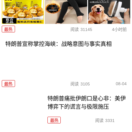
最热
阅读
31145
4小时前
特朗普宣称掌控海峡：战略意图与事实真相
08-04
最热
阅读
3105
特朗普痛批伊朗口是心非：美伊
博弈下的谎言与极限施压
最热
阅读
3331