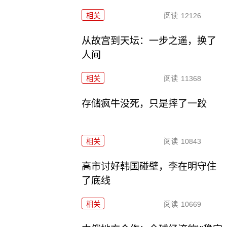
相关
阅读
12126
从故宫到天坛：一步之遥，换了
人间
相关
阅读
11368
存储疯牛没死，只是摔了一跤
相关
阅读
10843
高市讨好韩国碰壁，李在明守住
了底线
相关
阅读
10669