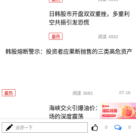
日韩股市开盘双双重挫，多重利
空共振引发恐慌
最热
阅读
4932
韩股熔断警示：投资者应果断抛售的三类高危资产
07-16
最热
阅读
3683
海峡交火引爆油价：全球能源市
场的深度震荡
0
0
点评一下
最热
阅读
4927