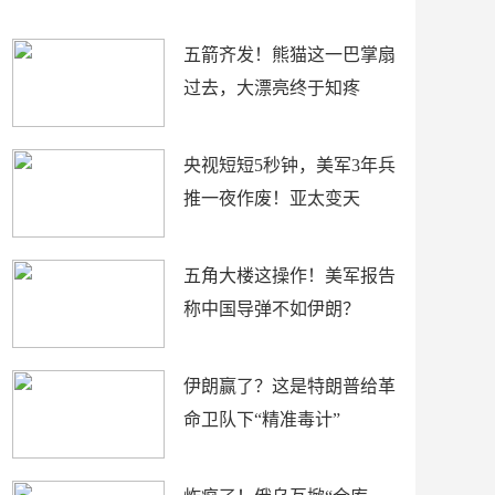
底”？
材
五箭齐发！熊猫这一巴掌扇
过去，大漂亮终于知疼
央视短短5秒钟，美军3年兵
推一夜作废！亚太变天
五角大楼这操作！美军报告
称中国导弹不如伊朗？
伊朗赢了？这是特朗普给革
命卫队下“精准毒计”