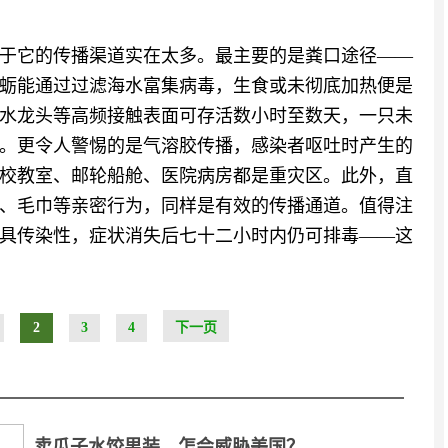
于它的传播渠道实在太多。最主要的是粪口途径——
蛎能通过过滤海水富集病毒，生食或未彻底加热便是
水龙头等高频接触表面可存活数小时至数天，一只未
。更令人警惕的是气溶胶传播，感染者呕吐时产生的
校教室、邮轮船舱、医院病房都是重灾区。此外，直
、毛巾等亲密行为，同样是有效的传播通道。值得注
具传染性，症状消失后七十二小时内仍可排毒——这
2
3
4
下一页
卖瓜子水饺男装，怎会威胁美国？