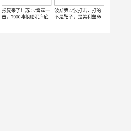
报复来了！苏-57雷霆一
波斯第27波打击，打的
击，7000吨粮船沉海底
不是靶子，是美利坚命
门