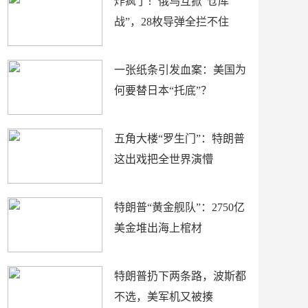
炸疯了！俄乌互掀“仓库
战”，28枚导弹全拦不住
一张纸条引发血案：美国为
何要替日本“托底”？
五角大楼“罗生门”：特朗普
这出戏把全世界演懵
特朗普“黄金舰队”：2750亿
美金堆出海上棺材
特朗普扔下两条路，波斯都
不选，美军机又被揍