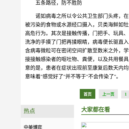
五条路径，防不胜防
诺如病毒之所以令公共卫生部门头疼，在
被污染的食物或水源经口摄入，贝类海鲜如牡
高危行为。其次是接触传播，门把手、玩具、
洗净的手摸了门把再揉眼睛，病毒便长驱直入
含病毒微粒可在密闭空间扩散至数米之外，学
接接触感染者的呕吐物、粪便，以及共用餐具
意的是，患者在症状出现前至康复后数天内均
意味着"感觉好了"并不等于"不会传染了"。
首页
上一页
1
大家都在看
热点
中美博弈