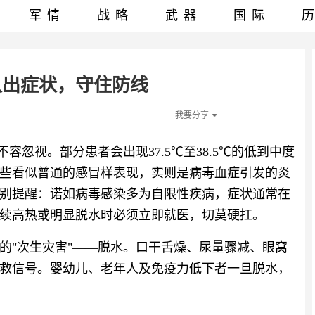
军情
战略
武器
国际
认出症状，守住防线
我要分享
容忽视。部分患者会出现37.5℃至38.5℃的低到中度
些看似普通的感冒样表现，实则是病毒血症引发的炎
别提醒：诺如病毒感染多为自限性疾病，症状通常在
续高热或明显脱水时必须立即就医，切莫硬扛。
的"次生灾害"——脱水。口干舌燥、尿量骤减、眼窝
救信号。婴幼儿、老年人及免疫力低下者一旦脱水，