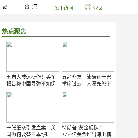
历史
台湾
APP访问
登录
热点聚焦
五角大楼这操作！美军
五箭齐发！熊猫这一巴
报告称中国导弹不如伊
掌扇过去，大漂亮终于
朗？
知疼
一张纸条引发血案：美
特朗普“黄金舰队”：
国为何要替日本“托
2750亿美金堆出海上棺