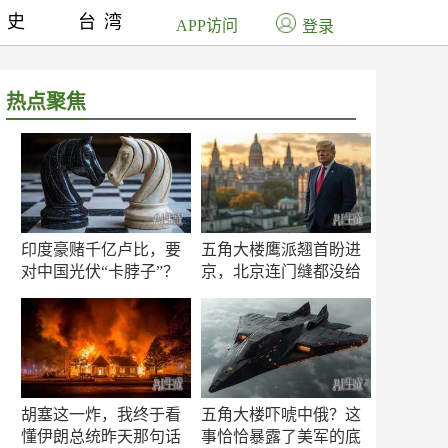
历史
台湾
APP访问
登录
热点聚焦
印度豪赌千亿卢比，要
五角大楼鹰派翘首盼进
对中国光伏“卡脖子”？
京，北京连门缝都没给
留
胡塞这一炸，我终于看
五角大楼吓唬中俄？这
懂伊朗总统昨天那句话
事恰恰暴露了美军的底