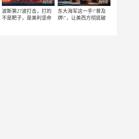
波斯第27波打击，打的
东大海军这一手\"普及
不是靶子，是美利坚命
牌\"，让美西方彻底破
门
防！