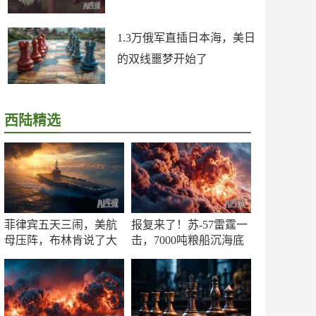
1.3万俄军直插日本海，美日
的双线噩梦开始了
西陆精选
菲律宾五天三闹，美航
报复来了！苏-57雷霆一
母压阵，布林肯说了大
击，7000吨粮船沉海底
实话