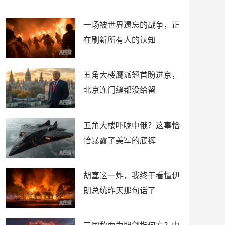
了
裤
一场被世界遗忘的战争，正
在刷新所有人的认知
五角大楼鹰派翘首盼进京，
北京连门缝都没给留
五角大楼吓唬中俄？这事恰
恰暴露了美军的底裤
胡塞这一炸，我终于看懂伊
朗总统昨天那句话了