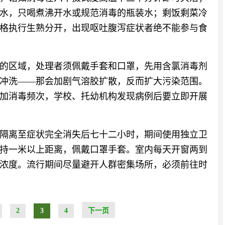
水，只喝煮沸开水或规范消毒的瓶装水；剩饭剩菜冷
格执行生熟分开，出现呕吐腹泻症状者绝不能参与食
的区域，处理者须佩戴手套和口罩，先用含氯消毒剂
冲洗——那会加剧气溶胶扩散，反而扩大污染范围。
加消毒频次，学校、托幼机构发现病例后要立即开展
隔离至症状完全消失后七十二小时，期间使用独立卫
持一米以上距离，佩戴口罩手套。室内每天开窗两到
浓度。流行期间尽量避开人群密集场所，必须前往时
2
3
4
下一页