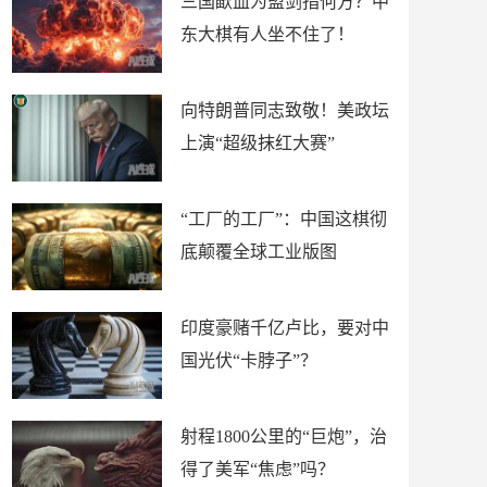
三国歃血为盟剑指何方？中
东大棋有人坐不住了！
向特朗普同志致敬！美政坛
上演“超级抹红大赛”
“工厂的工厂”：中国这棋彻
底颠覆全球工业版图
印度豪赌千亿卢比，要对中
国光伏“卡脖子”？
射程1800公里的“巨炮”，治
得了美军“焦虑”吗？