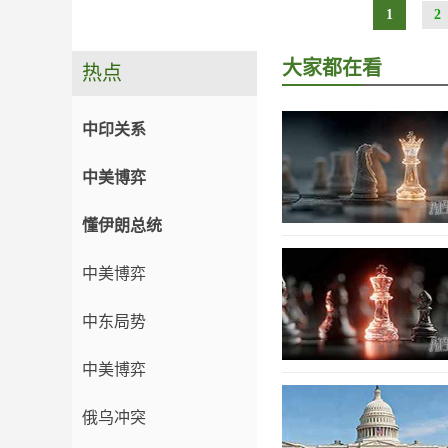
1
2
大家都在看
热点
中印关系
中美博弈
懂伊朗总统
中美博弈
中东局势
中美博弈
俄乌冲突