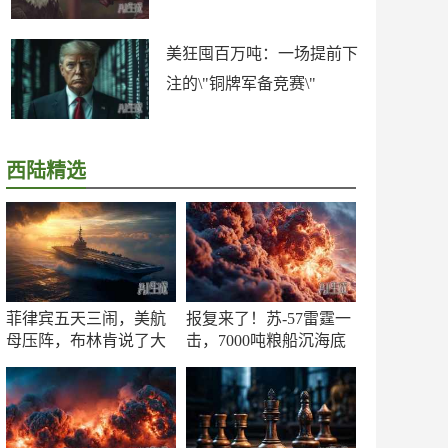
美狂囤百万吨：一场提前下
注的\"铜牌军备竞赛\"
西陆精选
菲律宾五天三闹，美航
报复来了！苏-57雷霆一
母压阵，布林肯说了大
击，7000吨粮船沉海底
实话