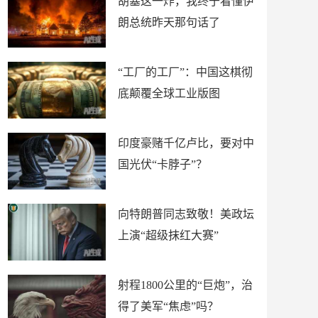
胡塞这一炸，我终于看懂伊
朗总统昨天那句话了
“工厂的工厂”：中国这棋彻
底颠覆全球工业版图
印度豪赌千亿卢比，要对中
国光伏“卡脖子”？
向特朗普同志致敬！美政坛
上演“超级抹红大赛”
射程1800公里的“巨炮”，治
得了美军“焦虑”吗？