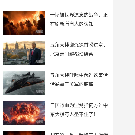
了
裤
一场被世界遗忘的战争，正
在刷新所有人的认知
五角大楼鹰派翘首盼进京，
北京连门缝都没给留
五角大楼吓唬中俄？这事恰
恰暴露了美军的底裤
三国歃血为盟剑指何方？中
东大棋有人坐不住了！