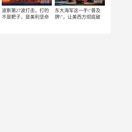
波斯第27波打击，打的
东大海军这一手\"普及
不是靶子，是美利坚命
牌\"，让美西方彻底破
门
防！