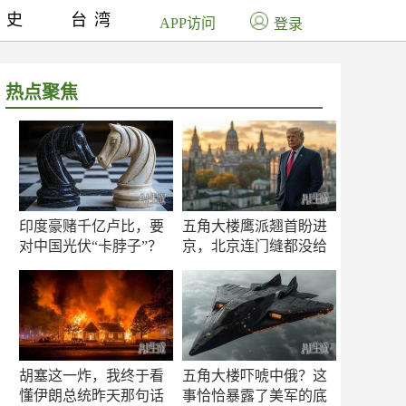
历史
台湾
APP访问
登录
热点聚焦
印度豪赌千亿卢比，要
五角大楼鹰派翘首盼进
对中国光伏“卡脖子”？
京，北京连门缝都没给
留
胡塞这一炸，我终于看
五角大楼吓唬中俄？这
懂伊朗总统昨天那句话
事恰恰暴露了美军的底