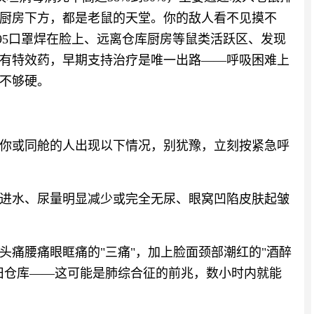
厨房下方，都是老鼠的天堂。你的敌人看不见摸不
95口罩焊在脸上、远离仓库厨房等鼠类活跃区、发现
有特效药，早期支持治疗是唯一出路——呼吸困难上
不够硬。
你或同舱的人出现以下情况，别犹豫，立刻按紧急呼
不进水、尿量明显减少或完全无尿、眼窝凹陷皮肤起皱
头痛腰痛眼眶痛的"三痛"，加上脸面颈部潮红的"酒醉
旧仓库——这可能是肺综合征的前兆，数小时内就能