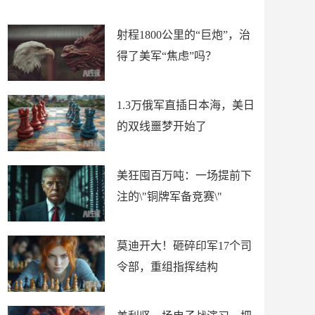
场
射程1800公里的“巨炮”，治
得了美军“焦虑”吗？
1.3万俄军直插日本海，美日
的双线噩梦开始了
美狂囤百万吨：一场提前下
注的\"铜牌军备竞赛\"
莫迪开大！砸碎印军17个司
令部，重组指挥结构