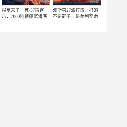
报复来了！苏-57雷霆一
波斯第27波打击，打的
击，7000吨粮船沉海底
不是靶子，是美利坚命
门