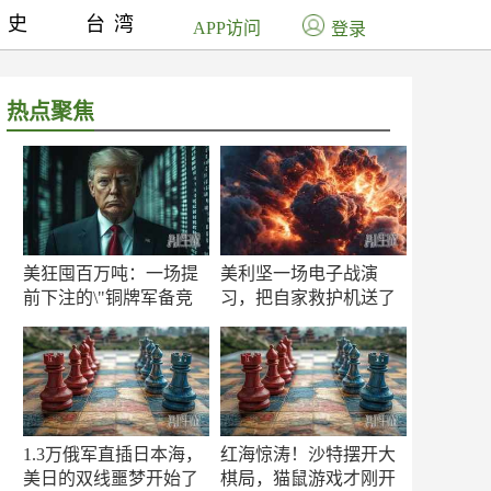
历史
台湾
APP访问
登录
热点聚焦
美狂囤百万吨：一场提
美利坚一场电子战演
前下注的\"铜牌军备竞
习，把自家救护机送了
赛\"
命！
1.3万俄军直插日本海，
红海惊涛！沙特摆开大
美日的双线噩梦开始了
棋局，猫鼠游戏才刚开