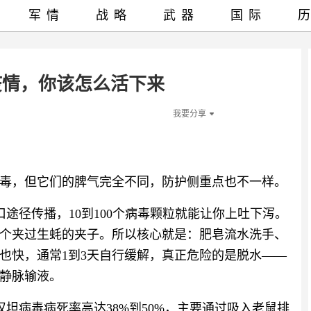
军情
战略
武器
国际
疫情，你该怎么活下来
我要分享
毒，但它们的脾气完全不同，防护侧重点也不一样。
口途径传播，10到100个病毒颗粒就能让你上吐下泻。
个夹过生蚝的夹子。所以核心就是：肥皂流水洗手、
也快，通常1到3天自行缓解，真正危险的是脱水——
静脉输液。
汉坦病毒病死率高达38%到50%，主要通过吸入老鼠排