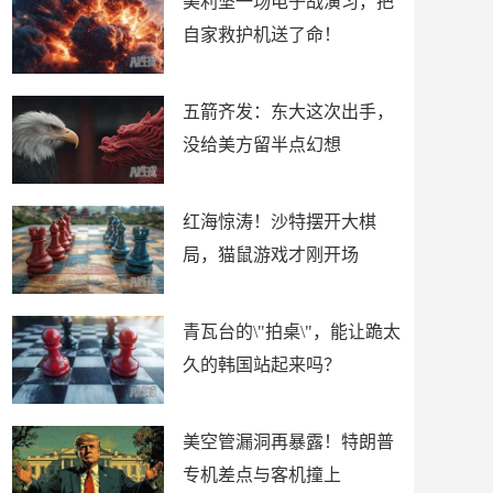
美利坚一场电子战演习，把
自家救护机送了命！
五箭齐发：东大这次出手，
没给美方留半点幻想
红海惊涛！沙特摆开大棋
局，猫鼠游戏才刚开场
青瓦台的\"拍桌\"，能让跪太
久的韩国站起来吗？
美空管漏洞再暴露！特朗普
专机差点与客机撞上