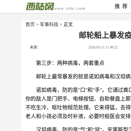
推荐
首页
>
军事科技
> 正文
邮轮船上暴发
来源：
2026-05-11 11:49:32
第三步：两种病毒，两套重点
邮轮上最常暴发的就是诺如病毒和汉坦病
诺如病毒，防的是"口"和"手"。它通过粪
你的敌人是门把手、电梯按钮、自助餐盘上那
不吃生冷、呕吐物规范处理。它来得猛，去得
老人和小孩必须及时补液，必要时船医会安排
汉坦病毒，防的是"气"和"鼠"。安第斯型