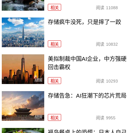
相关
阅读
11088
存储疯牛没死，只是摔了一跤
相关
阅读
10832
美拟制裁中国AI企业，中方强硬
回击霸权
相关
阅读
10293
存储告急：AI狂潮下的芯片荒局
相关
阅读
9955
福岛餐桌上的恐慌：日本人自己