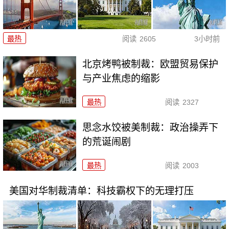
最热
阅读
2605
3小时前
北京烤鸭被制裁：欧盟贸易保护
与产业焦虑的缩影
最热
阅读
2327
思念水饺被美制裁：政治操弄下
的荒诞闹剧
最热
阅读
2003
美国对华制裁清单：科技霸权下的无理打压