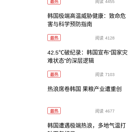
最热
阅读
4455
韩国极端高温威胁健康：致命危
害与科学预防指南
最热
阅读
4128
42.5℃破纪录：韩国宣布“国家灾
难状态”的深层逻辑
最热
阅读
7103
热浪席卷韩国 果粮产业遭重创
最热
阅读
4677
韩国遭遇极端热浪，多地气温打