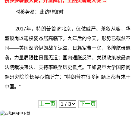
拼多多暑假大促，升温降价，全品类暑期大促 →
时移势易：此访非彼时
2017年，特朗普首访北京，仪仗威严、茶叙从容，华
盛顿尚以霸权姿态居高临下。九年后的今天，形势已截然不
同——美国深陷伊朗战争泥潭，日耗军费十亿，多艘航母遭
袭，力量局限性暴露无遗；国内通胀反弹、关税政策被最高
法院裁决违法、支持率跌至历史低点。正如复旦大学国际问
题研究院院长吴心伯所言："特朗普在很多问题上都有求于
中国。"
上一页
下一页