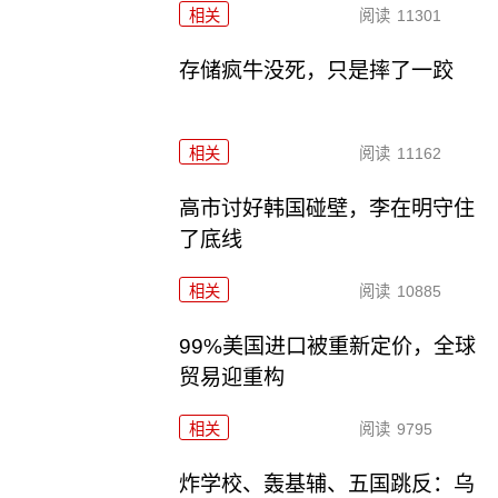
相关
阅读
11301
存储疯牛没死，只是摔了一跤
相关
阅读
11162
高市讨好韩国碰壁，李在明守住
了底线
相关
阅读
10885
99%美国进口被重新定价，全球
贸易迎重构
相关
阅读
9795
炸学校、轰基辅、五国跳反：乌