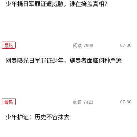
少年捐日军罪证遭威胁，谁在掩盖真相？
07-30
最热
阅读
7908
网暴曝光日军罪证少年，施暴者面临何种严惩
07-30
最热
阅读
7423
少年护证：历史不容抹去