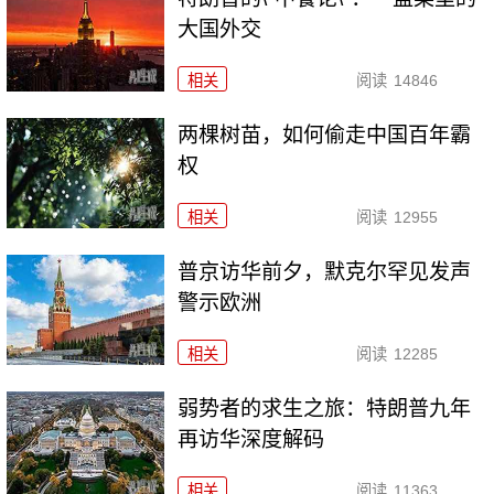
大国外交
相关
阅读
14846
两棵树苗，如何偷走中国百年霸
权
相关
阅读
12955
普京访华前夕，默克尔罕见发声
警示欧洲
相关
阅读
12285
弱势者的求生之旅：特朗普九年
再访华深度解码
相关
阅读
11363