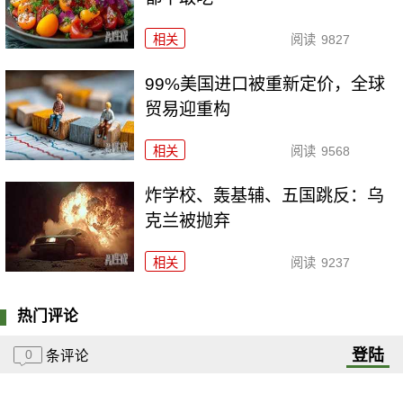
相关
阅读
9827
99%美国进口被重新定价，全球
贸易迎重构
相关
阅读
9568
炸学校、轰基辅、五国跳反：乌
克兰被抛弃
相关
阅读
9237
热门评论
登陆
0
条评论