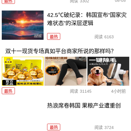
08-05
最热
阅读
3302
42.5℃破纪录：韩国宣布“国家灾
难状态”的深层逻辑
最热
阅读
6163
双十一现货专场真如平台商家所说的那样吗？
最热
阅读
31145
4小时前
热浪席卷韩国 果粮产业遭重创
最热
阅读
3724