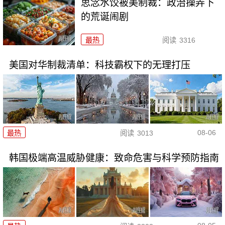
思念水饺被美制裁：政治操弄下
的荒诞闹剧
最热
阅读
3316
美国对华制裁清单：科技霸权下的无理打压
08-06
最热
阅读
3013
韩国极端高温威胁健康：致命危害与科学预防指南