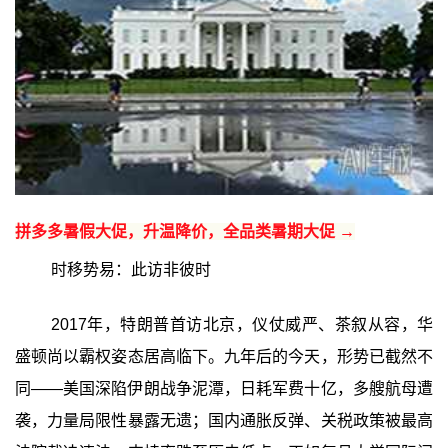
拼多多暑假大促，升温降价，全品类暑期大促 →
时移势易：此访非彼时
2017年，特朗普首访北京，仪仗威严、茶叙从容，华
盛顿尚以霸权姿态居高临下。九年后的今天，形势已截然不
同——美国深陷伊朗战争泥潭，日耗军费十亿，多艘航母遭
袭，力量局限性暴露无遗；国内通胀反弹、关税政策被最高