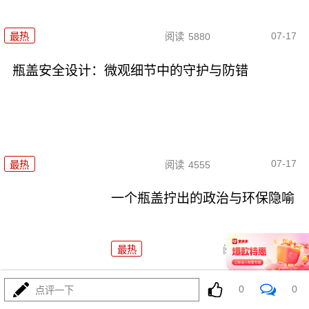
07-17
最热
阅读
5880
瓶盖安全设计：微观细节中的守护与防错
07-17
最热
阅读
4555
一个瓶盖拧出的政治与环保隐喻
最热
阅读
4984
日韩股市重挫：半导体失速与中
0
0
点评一下
国外贸的危与机