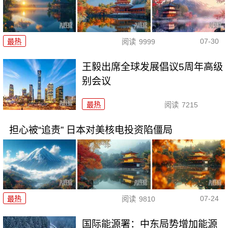
07-30
最热
阅读
9999
王毅出席全球发展倡议5周年高级
别会议
最热
阅读
7215
担心被“追责” 日本对美核电投资陷僵局
07-24
最热
阅读
9810
国际能源署：中东局势增加能源