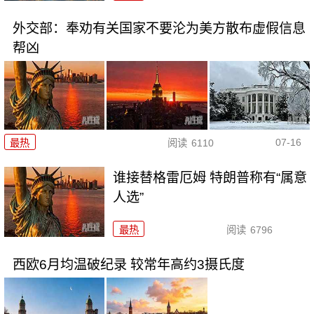
外交部：奉劝有关国家不要沦为美方散布虚假信息
帮凶
07-16
最热
阅读
6110
谁接替格雷厄姆 特朗普称有“属意
人选”
最热
阅读
6796
西欧6月均温破纪录 较常年高约3摄氏度