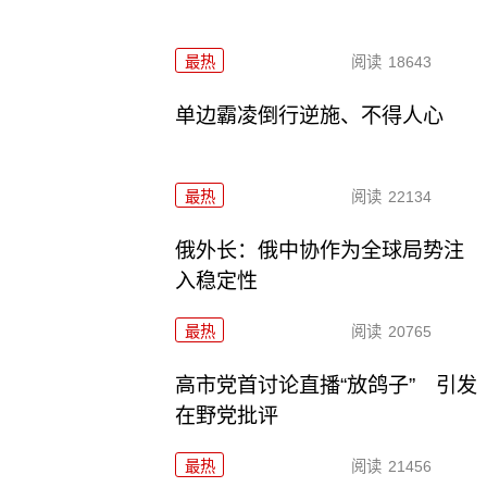
最热
阅读
18643
单边霸凌倒行逆施、不得人心
最热
阅读
22134
俄外长：俄中协作为全球局势注
入稳定性
最热
阅读
20765
高市党首讨论直播“放鸽子” 引发
在野党批评
最热
阅读
21456