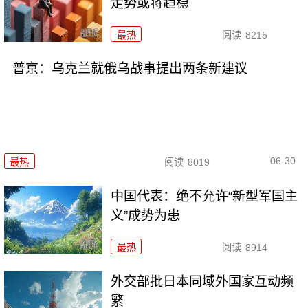
走势或将趋稳
最热
阅读
8215
普京：乌克兰就俄乌战事提出两条新建议
06-30
最热
阅读
8019
中国代表：绝不允许“新型军国主
义”成势为患
最热
阅读
8914
外交部批日本同域外国家互动频
繁