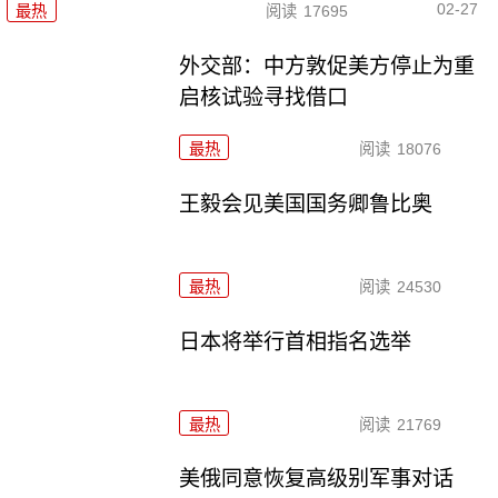
02-27
最热
阅读
17695
外交部：中方敦促美方停止为重
启核试验寻找借口
最热
阅读
18076
王毅会见美国国务卿鲁比奥
最热
阅读
24530
日本将举行首相指名选举
最热
阅读
21769
美俄同意恢复高级别军事对话