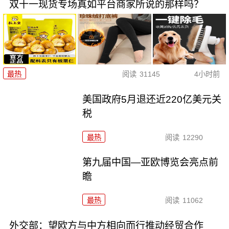
双十一现货专场真如平台商家所说的那样吗？
最热
阅读
31145
4小时前
美国政府5月退还近220亿美元关
税
最热
阅读
12290
第九届中国—亚欧博览会亮点前
瞻
最热
阅读
11062
外交部：望欧方与中方相向而行推动经贸合作