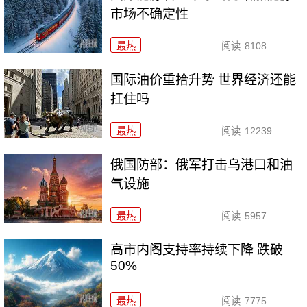
市场不确定性
最热
阅读
8108
国际油价重拾升势 世界经济还能
扛住吗
最热
阅读
12239
俄国防部：俄军打击乌港口和油
气设施
最热
阅读
5957
高市内阁支持率持续下降 跌破
50%
最热
阅读
7775