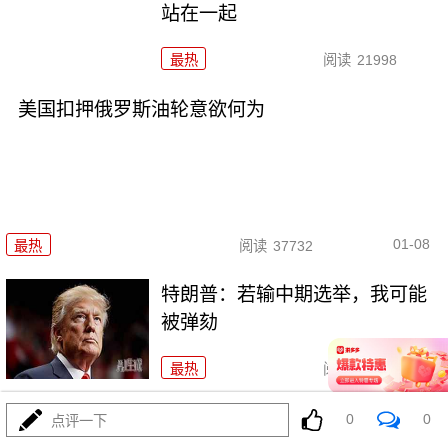
站在一起
最热
阅读
21998
美国扣押俄罗斯油轮意欲何为
01-08
最热
阅读
37732
特朗普：若输中期选举，我可能
被弹劾
最热
阅读
19465
寒潮来袭 欧洲多地交通受阻
0
0
点评一下