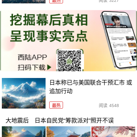
最热
阅读
3227
日本称已与美国联合干预汇市 或
追加行动
最热
阅读
4548
大地震后 日本自民党“筹款派对”照开不误