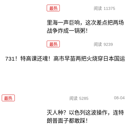
最热
阅读
11375
里海一声巨响，这次差点把两场
战争炸成一锅粥！
最热
阅读
9239
731！特高课还魂！高市早苗两把火烧穿日本国运
08-04
最热
阅读
5285
灭人种？以色列这波操作，连特
朗普面子都敢踩！