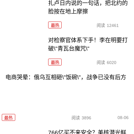
扎卢日内说的一句话，把北约的
脸按在地上摩擦
最热
阅读
12461
对检察官体系下手！李在明要打
破\"青瓦台魔咒\"
最热
阅读
6020
电商哭晕：俄乌互相砸\"饭碗\"，战争已没有后方
08-06
最热
阅读
3896
766亿买不来安全？美核潜光鲜