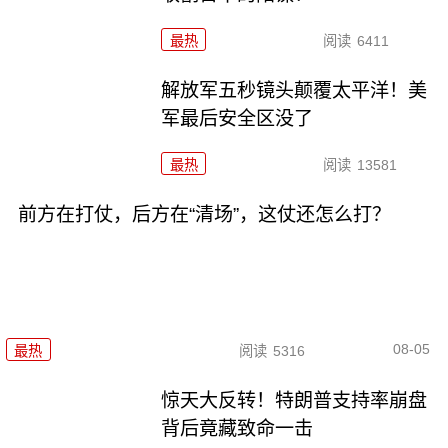
最热
阅读
6411
解放军五秒镜头颠覆太平洋！美
军最后安全区没了
最热
阅读
13581
前方在打仗，后方在“清场”，这仗还怎么打？
08-05
最热
阅读
5316
惊天大反转！特朗普支持率崩盘
背后竟藏致命一击