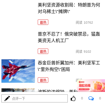
美利坚资源收割局：特朗普为何
对乌稀土\"摊牌\"
最热
阅读
10762
普京不忍了！俄突破禁忌，猛轰
美资无人机工厂
最热
阅读
9102
吞金巨兽折翼加州：美利坚军工
\"里外掏空\"困局
最热
阅读
6751
波斯的浓缩铀，美利坚是真想
拿，还是做样子？
0
0
点评一下