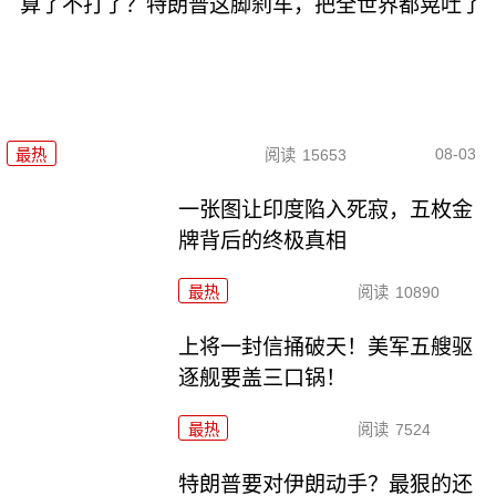
算了不打了？特朗普这脚刹车，把全世界都晃吐了
08-03
最热
阅读
15653
一张图让印度陷入死寂，五枚金
牌背后的终极真相
最热
阅读
10890
上将一封信捅破天！美军五艘驱
逐舰要盖三口锅！
最热
阅读
7524
特朗普要对伊朗动手？最狠的还