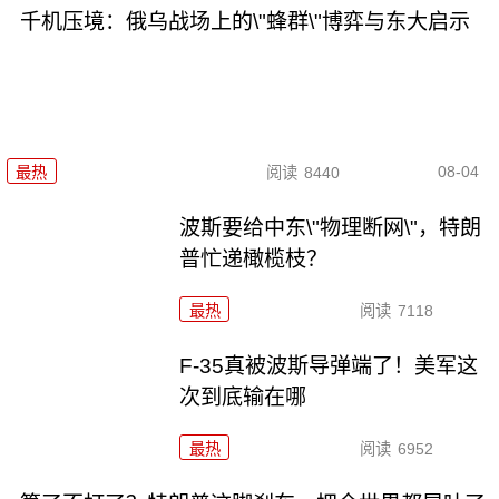
千机压境：俄乌战场上的\"蜂群\"博弈与东大启示
08-04
最热
阅读
8440
波斯要给中东\"物理断网\"，特朗
普忙递橄榄枝？
最热
阅读
7118
F-35真被波斯导弹端了！美军这
次到底输在哪
最热
阅读
6952