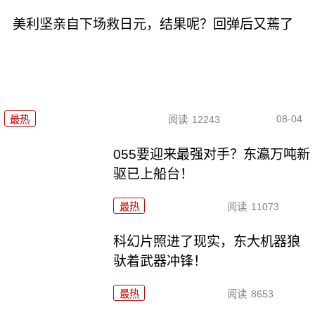
美利坚亲自下场救日元，结果呢？回弹后又蔫了
08-04
最热
阅读
12243
055要迎来最强对手？东瀛万吨新
驱已上船台！
最热
阅读
11073
科幻片照进了现实，东大机器狼
驮着武器冲锋！
最热
阅读
8653