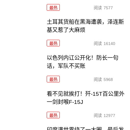
最热
阅读
7577
土耳其货船在黑海遭袭，泽连斯
基又惹了大麻烦
最热
阅读
16140
以色列内讧公开化！防长一句
话，军队不买账
最热
阅读
5968
看不见就挨打！歼-15T百公里外
一剑封喉F-15J
最热
阅读
12977
印度满世界绕了一大圈，最后发