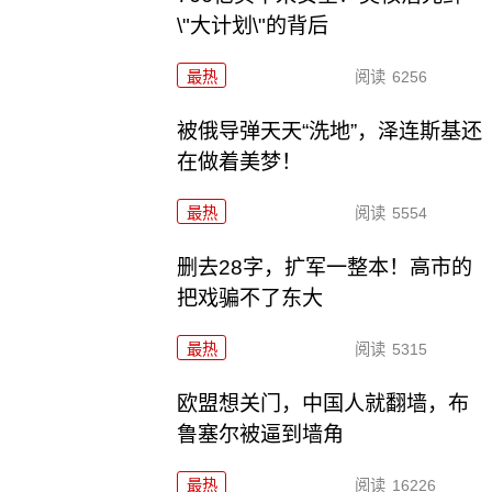
\"大计划\"的背后
最热
阅读
6256
被俄导弹天天“洗地”，泽连斯基还
在做着美梦！
最热
阅读
5554
删去28字，扩军一整本！高市的
把戏骗不了东大
最热
阅读
5315
欧盟想关门，中国人就翻墙，布
鲁塞尔被逼到墙角
最热
阅读
16226