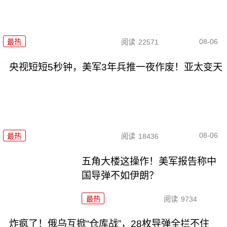
08-06
最热
阅读
22571
央视短短5秒钟，美军3年兵推一夜作废！亚太变天
08-06
最热
阅读
18436
五角大楼这操作！美军报告称中
国导弹不如伊朗？
最热
阅读
9734
炸疯了！俄乌互掀“仓库战”，28枚导弹全拦不住