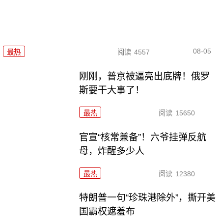
08-05
最热
阅读
4557
刚刚，普京被逼亮出底牌！俄罗
斯要干大事了！
最热
阅读
15650
官宣“核常兼备”！六爷挂弹反航
母，炸醒多少人
最热
阅读
12380
特朗普一句“珍珠港除外”，撕开美
国霸权遮羞布