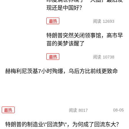
现还是中国好？
最热
阅读
12693
特朗普突然关闭领事馆，高市早
苗的美梦该醒了
最热
阅读
10738
赫梅利尼茨基7小时殉爆，乌后方比前线更致命
08-05
最热
阅读
8017
特朗普的制造业\"回流梦\"，为何成了回流东大？