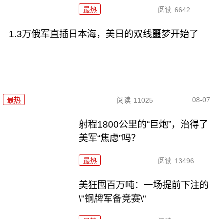
最热
阅读
6642
1.3万俄军直插日本海，美日的双线噩梦开始了
08-07
最热
阅读
11025
射程1800公里的“巨炮”，治得了
美军“焦虑”吗？
最热
阅读
13496
美狂囤百万吨：一场提前下注的
\"铜牌军备竞赛\"