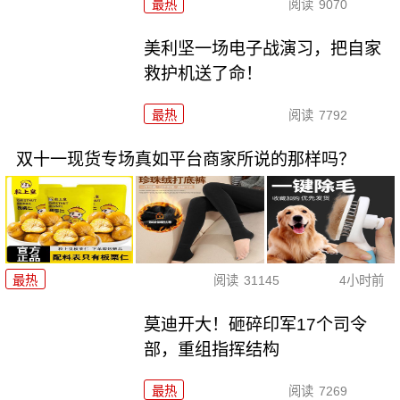
最热
阅读
9070
美利坚一场电子战演习，把自家
救护机送了命！
最热
阅读
7792
双十一现货专场真如平台商家所说的那样吗？
最热
阅读
31145
4小时前
莫迪开大！砸碎印军17个司令
部，重组指挥结构
最热
阅读
7269