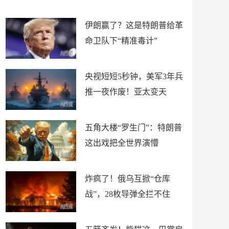
材
懵
伊朗赢了？这是特朗普给革
命卫队下“精准毒计”
央视短短5秒钟，美军3年兵
推一夜作废！亚太变天
五角大楼“罗生门”：特朗普
这出戏把全世界演懵
炸疯了！俄乌互掀“仓库
战”，28枚导弹全拦不住