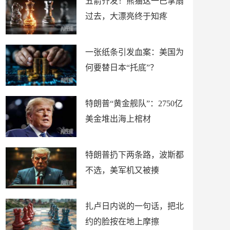
五箭齐发！熊猫这一巴掌扇
过去，大漂亮终于知疼
一张纸条引发血案：美国为
何要替日本“托底”？
特朗普“黄金舰队”：2750亿
美金堆出海上棺材
特朗普扔下两条路，波斯都
不选，美军机又被揍
扎卢日内说的一句话，把北
约的脸按在地上摩擦