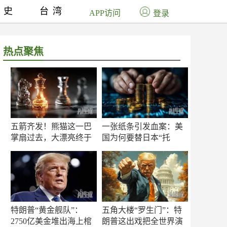
历史
台湾
APP访问
登录
热点聚焦
五箭齐发！熊猫这一巴
一张纸条引发血案：美
掌扇过去，大漂亮终于
国为何要替日本“托
知疼
底”？
特朗普“黄金舰队”：
五角大楼“罗生门”：特
2750亿美金堆出海上棺
朗普这出戏把全世界演