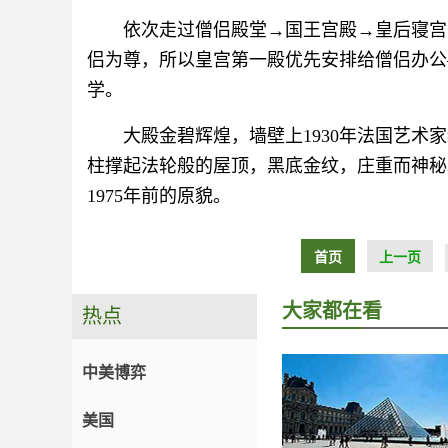
依次走过僧侣殿堂→国王宫殿→皇后寝宫
侣为尊，所以皇宫第一殿优先安排给僧侣办公
学。
大殿金碧辉煌，墙壁上1930年法国艺
柱撑起法轮般的屋顶，黑底金纹，庄重而神秘
1975年前的原貌。
首页
上一页
大家都在看
热点
中美博弈
美国