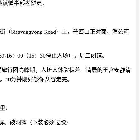
却能读懂半部老挝史。
savangvong Road）上，普西山正对面，湄公河
30-16：00（15：30停止入场），周二闭馆。
0点是旅行团高峰期，人挤人体验极差。清晨的王宫安静清
。40分钟刚好够你从容走完。
里：
裤、破洞裤（下装必须过膝）