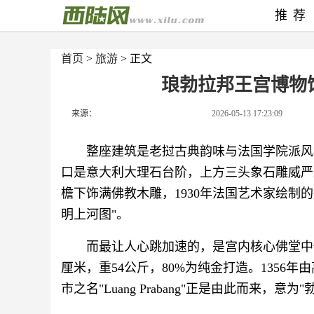
推荐
首页
>
旅游
> 正文
琅勃拉邦王宫博物
来源：
2026-05-13 17:23:09
整座建筑是老挝古典韵味与法国学院派风
口是意大利大理石台阶，上方三头象石雕威严
檐下饰满佛教木雕，1930年法国艺术家绘制
明上河图"。
而最让人心跳加速的，是宫内核心佛堂中供奉
厘米，重54公斤，80%为纯金打造。1356
市之名"Luang Prabang"正是由此而来