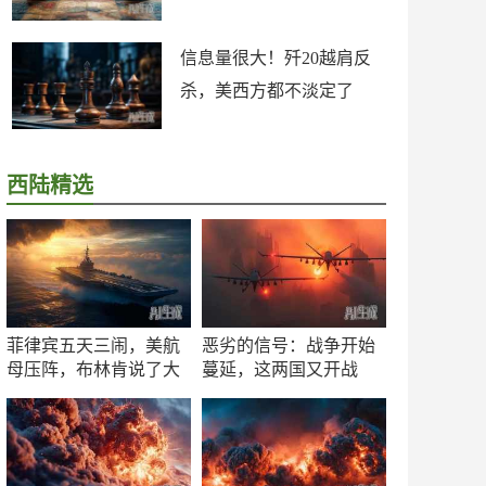
信息量很大！歼20越肩反
杀，美西方都不淡定了
西陆精选
菲律宾五天三闹，美航
恶劣的信号：战争开始
母压阵，布林肯说了大
蔓延，这两国又开战
实话
了！