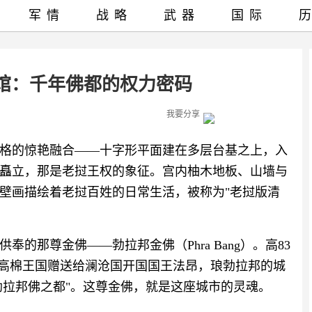
军情
战略
武器
国际
馆：千年佛都的权力密码
我要分享
格的惊艳融合——十字形平面建在多层台基之上，入
矗立，那是老挝王权的象征。宫内柚木地板、山墙与
的壁画描绘着老挝百姓的日常生活，被称为"老挝版清
的那尊金佛——勃拉邦金佛（Phra Bang）。高83
年由高棉王国赠送给澜沧国开国国王法昂，琅勃拉邦的城
，意为"勃拉邦佛之都"。这尊金佛，就是这座城市的灵魂。