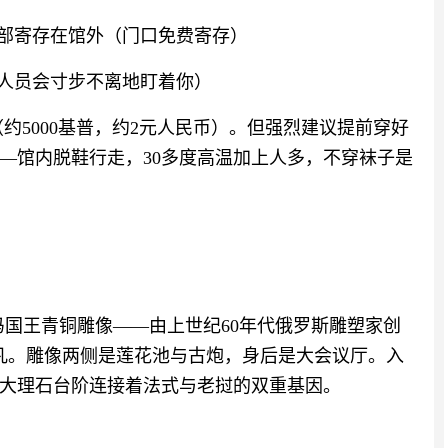
部寄存在馆外（门口免费寄存）
人员会寸步不离地盯着你）
（约5000基普，约2元人民币）。但强烈建议提前穿好
—馆内脱鞋行走，30多度高温加上人多，不穿袜子是
冯国王青铜雕像——由上世纪60年代俄罗斯雕塑家创
凡。雕像两侧是莲花池与古炮，身后是大会议厅。入
大理石台阶连接着法式与老挝的双重基因。