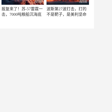
报复来了！苏-57雷霆一
波斯第27波打击，打的
击，7000吨粮船沉海底
不是靶子，是美利坚命
门