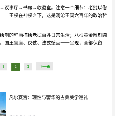
→议事厅→书房→收藏室。注意一个细节：老挝以僧
——王权在神权之下，这是澜沧王国六百年的政治哲
术家绘制的壁画描绘老挝百姓日常生活；八根黄金雕刻圆
。国王宝座、仪仗、法式壁画一一呈现，全部保留
1
2
3
下一页
凡尔赛宫：理性与奢华的古典美学巡礼