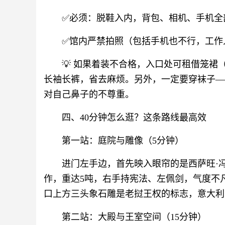
✅必须：脱鞋入内，背包、相机、手机全
✅馆内严禁拍照（包括手机也不行，工作
💡 如果着装不合格，入口处可租借笼裙
长袖长裤，省去麻烦。另外，一定要穿袜子—
对自己鼻子的不尊重。
四、40分钟怎么逛？这条路线最高效
第一站：庭院与雕像（5分钟）
进门左手边，首先映入眼帘的是西萨旺·
作，重达5吨，右手持宪法、左佩剑，气度不
口上方三头象石雕是老挝王权的标志，意大利
第二站：大殿与王室空间（15分钟）