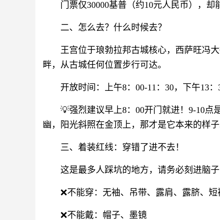
门票仅30000基普（约10元人民币），
二、怎么去？什么时候去？
王宫位于琅勃拉邦古城核心，西萨旺冯大街（Si
畔，从古城任何位置步行可达。
开放时间：上午8：00-11：30，下午13：
💡强烈建议早上8：00开门就进！9-1
幽，阳光斜照在金顶上，那才是它本来的样子
三、着装红线：穿错了进不去！
这是最多人踩坑的地方，请务必刻进脑子
❌不能穿：无袖、吊带、露肩、露脐、短
❌不能戴：帽子、墨镜