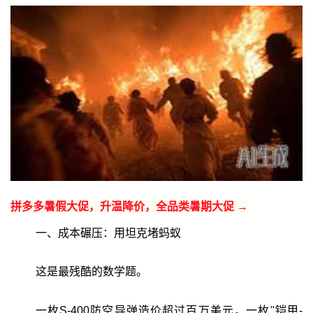
拼多多暑假大促，升温降价，全品类暑期大促 →
一、成本碾压：用坦克堵蚂蚁
这是最残酷的数学题。
一枚S-400防空导弹造价超过百万美元，一枚"铠甲-