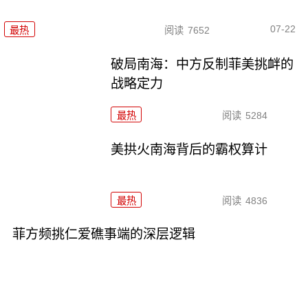
07-22
最热
阅读
7652
破局南海：中方反制菲美挑衅的
战略定力
最热
阅读
5284
美拱火南海背后的霸权算计
最热
阅读
4836
菲方频挑仁爱礁事端的深层逻辑