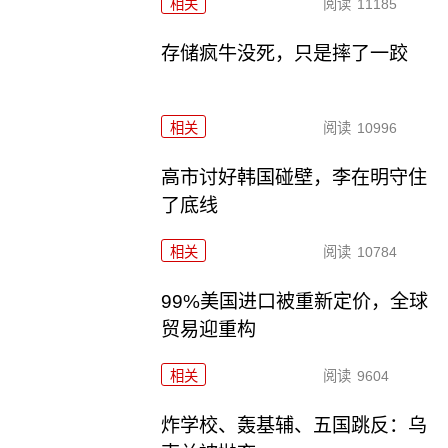
相关
阅读
11185
存储疯牛没死，只是摔了一跤
相关
阅读
10996
高市讨好韩国碰壁，李在明守住
了底线
相关
阅读
10784
99%美国进口被重新定价，全球
贸易迎重构
相关
阅读
9604
炸学校、轰基辅、五国跳反：乌