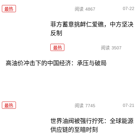
07-22
最热
阅读
4867
菲方蓄意挑衅仁爱礁，中方坚决
反制
最热
阅读
3507
高油价冲击下的中国经济：承压与破局
07-21
最热
阅读
7745
世界油阀被强行拧死：全球能源
供应链的至暗时刻