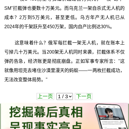
SM"拦截弹也要数十万美元。而乌克兰一架自杀式无人机的
成本？2万到5万美元，甚至更低。乌方年产无人机已从
2024年的千架跃升至450万架，国内自产比例达30%。
这意味着什么？俄军每拦截一架无人机，就在账本上
亏掉几十万美元。当200架无人机同时来袭，拦截体系不仅
弹药告急，经济账更是彻底崩盘。正如军事专家所言："这
就像用坦克去堵住沙漠里漫天的蚂蚁——一两枚拦截成功，
无法改变整体局势。"
上一页
下一页