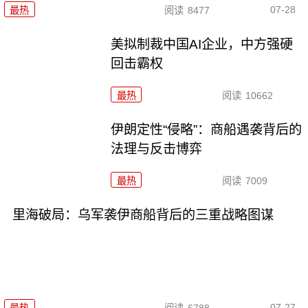
07-28
最热
阅读
8477
美拟制裁中国AI企业，中方强硬
回击霸权
最热
阅读
10662
伊朗定性“侵略”：商船遇袭背后的
法理与反击博弈
最热
阅读
7009
里海破局：乌军袭伊商船背后的三重战略图谋
07-27