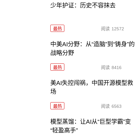
少年护证：历史不容抹去
最热
阅读
12572
中美AI分野：从“造脑”到“铸身”的
战略分野
最热
阅读
8416
美AI失控闯祸，中国开源模型救
场
最热
阅读
6563
模型蒸馏：让AI从“巨型学霸”变
“轻盈高手”