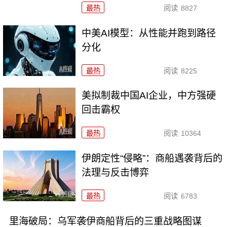
最热
阅读
8827
中美AI模型：从性能并跑到路径
分化
最热
阅读
8225
美拟制裁中国AI企业，中方强硬
回击霸权
最热
阅读
10364
伊朗定性“侵略”：商船遇袭背后的
法理与反击博弈
最热
阅读
6783
里海破局：乌军袭伊商船背后的三重战略图谋