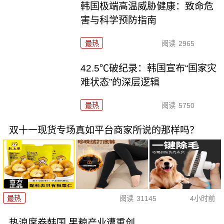
韩国极端高温威胁健康：致命危
害与科学预防指南
最热
阅读
2965
42.5℃破纪录：韩国宣布“国家灾
难状态”的深层逻辑
最热
阅读
5750
双十一现货专场真如平台商家所说的那样吗？
最热
阅读
31145
4小时前
热浪席卷韩国 果粮产业遭重创