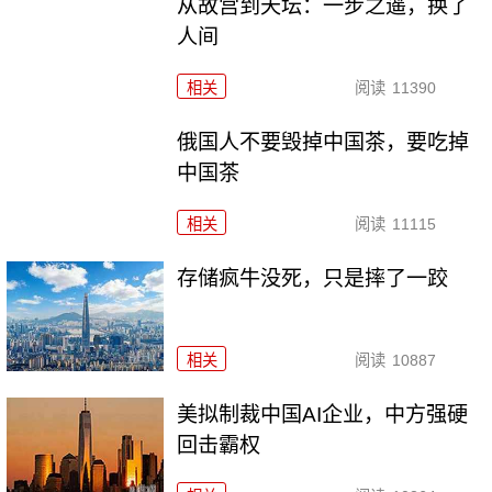
从故宫到天坛：一步之遥，换了
人间
相关
阅读
11390
俄国人不要毁掉中国茶，要吃掉
中国茶
相关
阅读
11115
存储疯牛没死，只是摔了一跤
相关
阅读
10887
美拟制裁中国AI企业，中方强硬
回击霸权