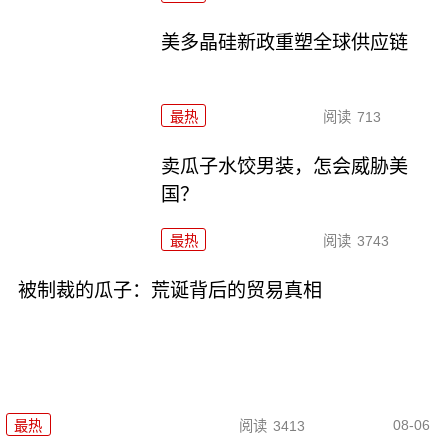
美多晶硅新政重塑全球供应链
最热
阅读
713
卖瓜子水饺男装，怎会威胁美
国？
最热
阅读
3743
被制裁的瓜子：荒诞背后的贸易真相
08-06
最热
阅读
3413