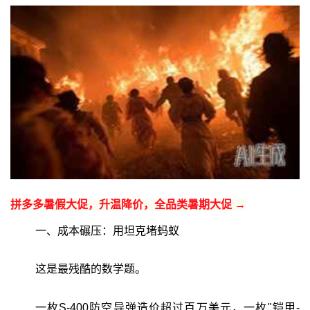
拼多多暑假大促，升温降价，全品类暑期大促 →
一、成本碾压：用坦克堵蚂蚁
这是最残酷的数学题。
一枚S-400防空导弹造价超过百万美元，一枚"铠甲-