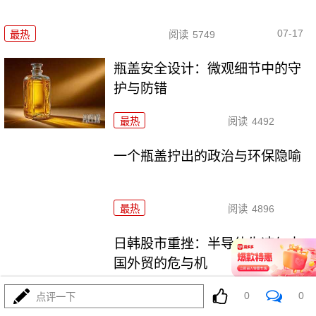
07-17
最热
阅读
5749
瓶盖安全设计：微观细节中的守
护与防错
最热
阅读
4492
一个瓶盖拧出的政治与环保隐喻
最热
阅读
4896
日韩股市重挫：半导体失速与中
国外贸的危与机
0
0
最热
阅读
6744
点评一下