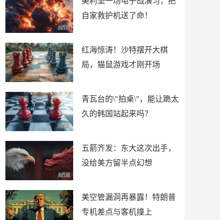
美利坚一场电子战演习，把
自家救护机送了命！
红海惊涛！沙特摆开大棋
局，猫鼠游戏才刚开场
青瓦台的\"拍桌\"，能让跪太
久的韩国站起来吗？
五箭齐发：东大这次出手，
没给美方留半点幻想
美空管漏洞再暴露！特朗普
专机差点与客机撞上