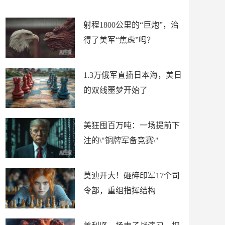
场
射程1800公里的“巨炮”，治
得了美军“焦虑”吗？
1.3万俄军直插日本海，美日
的双线噩梦开始了
美狂囤百万吨：一场提前下
注的\"铜牌军备竞赛\"
莫迪开大！砸碎印军17个司
令部，重组指挥结构