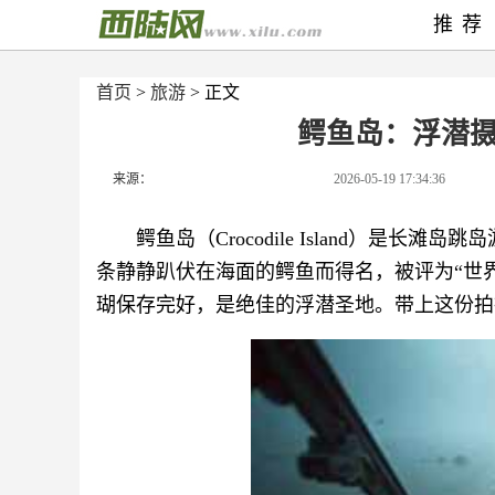
推荐
首页
>
旅游
> 正文
鳄鱼岛：浮潜
来源：
2026-05-19 17:34:36
鳄鱼岛（Crocodile Island）是
条静静趴伏在海面的鳄鱼而得名，被评为“世
瑚保存完好，是绝佳的浮潜圣地。带上这份拍