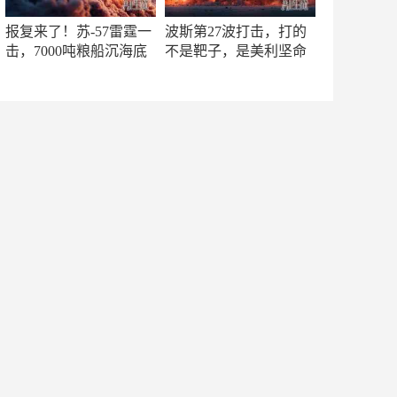
报复来了！苏-57雷霆一
波斯第27波打击，打的
击，7000吨粮船沉海底
不是靶子，是美利坚命
门