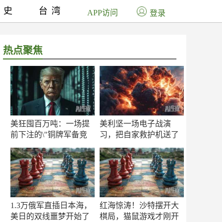
历史
台湾
APP访问
登录
热点聚焦
美狂囤百万吨：一场提
美利坚一场电子战演
前下注的\"铜牌军备竞
习，把自家救护机送了
赛\"
命！
1.3万俄军直插日本海，
红海惊涛！沙特摆开大
美日的双线噩梦开始了
棋局，猫鼠游戏才刚开