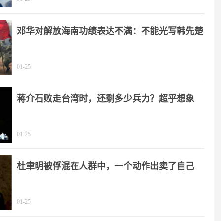
邓华对解放海南功绩表达不满：不能光写韩先楚
01-25
蒋介石败走台湾时，还剩多少兵力？超乎想象
01-25
杜聿明被俘混在人群中，一个动作出卖了自己
01-25