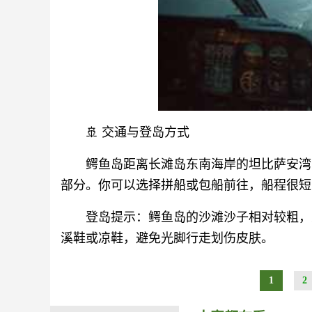
🚢 交通与登岛方式
鳄鱼岛距离长滩岛东南海岸的坦比萨安湾（Ta
部分。你可以选择拼船或包船前往，船程很短
登岛提示：鳄鱼岛的沙滩沙子相对较粗，
溪鞋或凉鞋，避免光脚行走划伤皮肤。
1
2