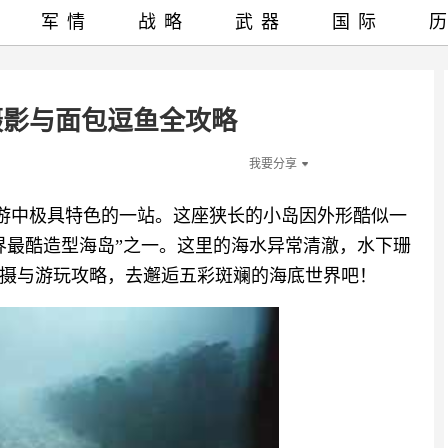
军情
战略
武器
国际
摄影与面包逗鱼全攻略
我要分享
长滩岛跳岛游中极具特色的一站。这座狭长的小岛因外形酷似一
界最酷造型海岛”之一。这里的海水异常清澈，水下珊
摄与游玩攻略，去邂逅五彩斑斓的海底世界吧！