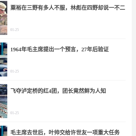
粟裕在三野有多人不服，林彪在四野却说一不二
01-25
1964年毛主席提出一个预言，27年后验证
01-25
飞夺泸定桥的红4团，团长竟然鲜为人知
01-25
毛主席去世后，叶帅交给许世友一项重大任务