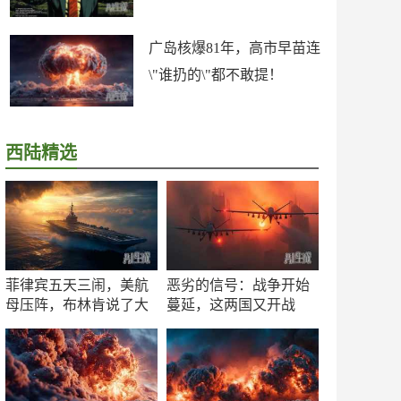
广岛核爆81年，高市早苗连
\"谁扔的\"都不敢提！
西陆精选
菲律宾五天三闹，美航
恶劣的信号：战争开始
母压阵，布林肯说了大
蔓延，这两国又开战
实话
了！