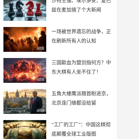
沙特王储、埃尔多安、夏巴
兹在麦加搞了个大新闻
一场被世界遗忘的战争，正
在刷新所有人的认知
三国歃血为盟剑指何方？中
东大棋有人坐不住了！
五角大楼鹰派翘首盼进京，
北京连门缝都没给留
“工厂的工厂”：中国这棋彻
底颠覆全球工业版图