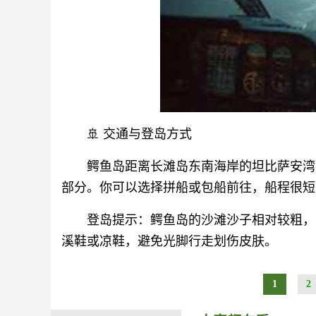
🚢 交通与登岛方式
鳄鱼岛距离长滩岛东南海岸的坦比萨安湾（Ta
部分。你可以选择拼船或包船前往，船程很短
登岛提示：鳄鱼岛的沙滩沙子相对较粗，
溪鞋或凉鞋，避免光脚行走划伤皮肤。
1
2