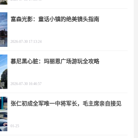
富森光影：童话小镇的绝美镜头指南
2026-07-30 17:13:24
慕尼黑心脏：玛丽恩广场游玩全攻略
2026-07-30 16:46:57
张仁初成全军唯一中将军长，毛主席亲自接见
01-25