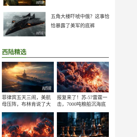
五角大楼吓唬中俄？这事恰
恰暴露了美军的底裤
西陆精选
菲律宾五天三闹，美航
报复来了！苏-57雷霆一
母压阵，布林肯说了大
击，7000吨粮船沉海底
实话