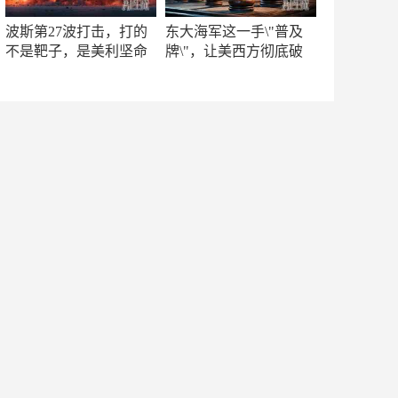
波斯第27波打击，打的
东大海军这一手\"普及
不是靶子，是美利坚命
牌\"，让美西方彻底破
门
防！