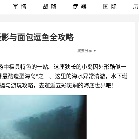
军情
战略
武器
国际
摄影与面包逗鱼全攻略
我要分享
长滩岛跳岛游中极具特色的一站。这座狭长的小岛因外形酷似一
界最酷造型海岛”之一。这里的海水异常清澈，水下珊
摄与游玩攻略，去邂逅五彩斑斓的海底世界吧！