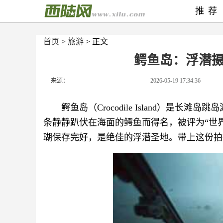
推荐
首页
>
旅游
> 正文
鳄鱼岛：浮潜
来源：
2026-05-19 17:34:36
鳄鱼岛（Crocodile Island）是
条静静趴伏在海面的鳄鱼而得名，被评为“世
瑚保存完好，是绝佳的浮潜圣地。带上这份拍