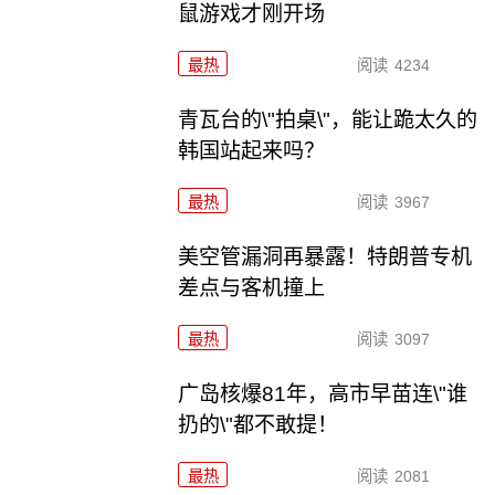
鼠游戏才刚开场
最热
阅读
4234
青瓦台的\"拍桌\"，能让跪太久的
韩国站起来吗？
最热
阅读
3967
美空管漏洞再暴露！特朗普专机
差点与客机撞上
最热
阅读
3097
广岛核爆81年，高市早苗连\"谁
扔的\"都不敢提！
最热
阅读
2081