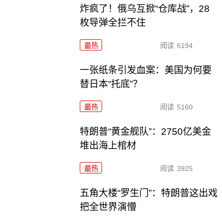
炸疯了！俄乌互掀“仓库战”，28
枚导弹全拦不住
最热
阅读
6194
一张纸条引发血案：美国为何要
替日本“托底”？
最热
阅读
5160
特朗普“黄金舰队”：2750亿美金
堆出海上棺材
最热
阅读
3925
五角大楼“罗生门”：特朗普这出戏
把全世界演懵