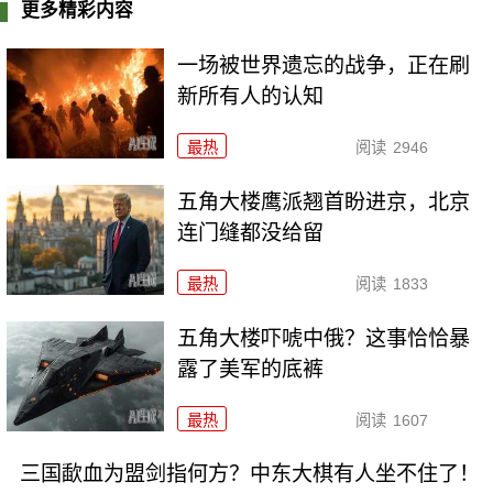
更多精彩内容
一场被世界遗忘的战争，正在刷
新所有人的认知
最热
阅读
2946
五角大楼鹰派翘首盼进京，北京
连门缝都没给留
最热
阅读
1833
五角大楼吓唬中俄？这事恰恰暴
露了美军的底裤
最热
阅读
1607
三国歃血为盟剑指何方？中东大棋有人坐不住了！