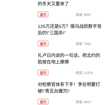
的冬天又要来了
最热
阅读
9997
125万还是5万？俄乌战损数字背
后的\"三国杀\"
最热
阅读
7565
扎卢日内说的一句话，把北约的
脸按在地上摩擦
最热
阅读
11976
对检察官体系下手！李在明要打
破\"青瓦台魔咒\"
最热
阅读
5607