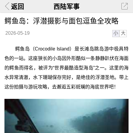
返回
西陆军事
鳄鱼岛：浮潜摄影与面包逗鱼全攻略
小
大
2026-05-19
鳄鱼岛（Crocodile Island）是长滩岛跳岛游中极具特
色的一站。这座狭长的小岛因外形酷似一条静静趴伏在海面
的鳄鱼而得名，被评为“世界最酷造型海岛”之一。这里的海
水异常清澈，水下珊瑚保存完好，是绝佳的浮潜圣地。带上
这份拍摄与游玩攻略，去邂逅五彩斑斓的海底世界吧！