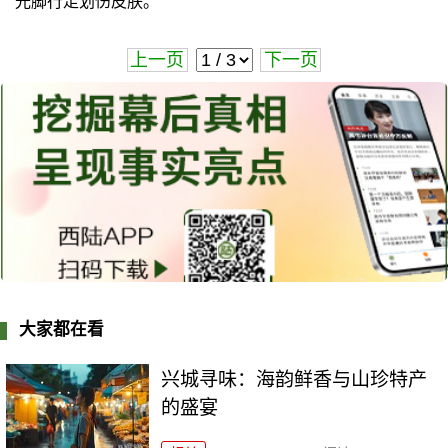
光脚行走划伤皮肤。
上一页
下一页
大家都在看
兴城寻味：海韵鲜香与山珍特产
的盛宴