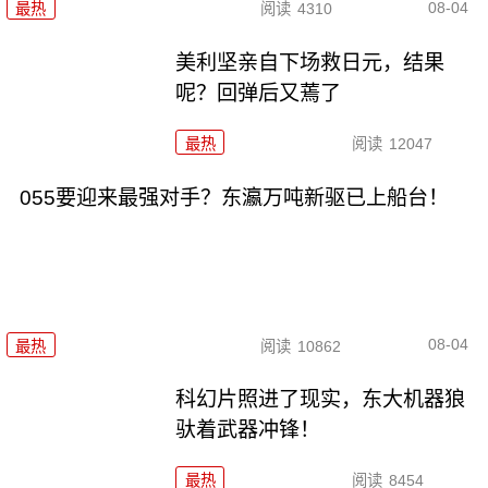
08-04
最热
阅读
4310
美利坚亲自下场救日元，结果
呢？回弹后又蔫了
最热
阅读
12047
055要迎来最强对手？东瀛万吨新驱已上船台！
08-04
最热
阅读
10862
科幻片照进了现实，东大机器狼
驮着武器冲锋！
最热
阅读
8454