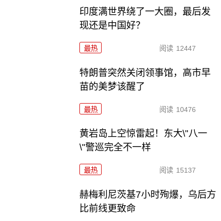
印度满世界绕了一大圈，最后发
现还是中国好？
最热
阅读
12447
特朗普突然关闭领事馆，高市早
苗的美梦该醒了
最热
阅读
10476
黄岩岛上空惊雷起！东大\"八一
\"警巡完全不一样
最热
阅读
15137
赫梅利尼茨基7小时殉爆，乌后方
比前线更致命