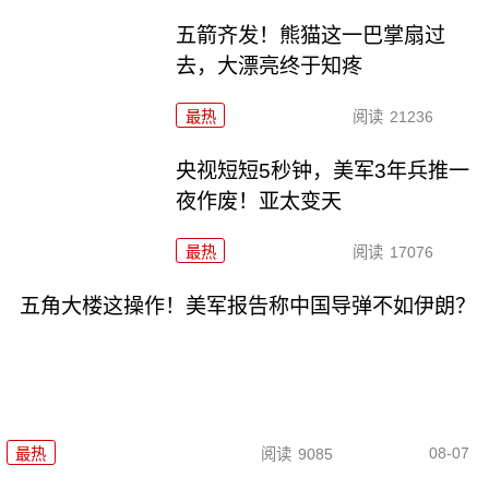
五箭齐发！熊猫这一巴掌扇过
去，大漂亮终于知疼
最热
阅读
21236
央视短短5秒钟，美军3年兵推一
夜作废！亚太变天
最热
阅读
17076
五角大楼这操作！美军报告称中国导弹不如伊朗？
08-07
最热
阅读
9085