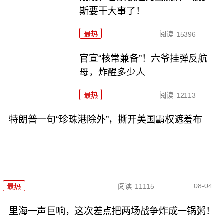
斯要干大事了！
最热
阅读
15396
官宣“核常兼备”！六爷挂弹反航
母，炸醒多少人
最热
阅读
12113
特朗普一句“珍珠港除外”，撕开美国霸权遮羞布
08-04
最热
阅读
11115
里海一声巨响，这次差点把两场战争炸成一锅粥！