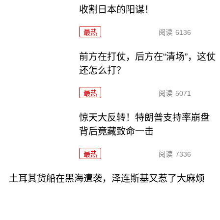
收割日本的阳谋！
最热
阅读
6136
前方在打仗，后方在“清场”，这仗
还怎么打？
最热
阅读
5071
惊天大反转！特朗普支持率崩盘
背后竟藏致命一击
最热
阅读
7336
土耳其货船在黑海遭袭，泽连斯基又惹了大麻烦