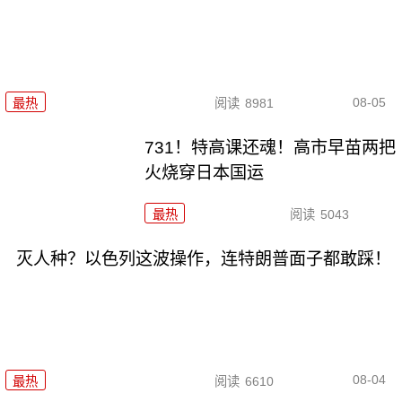
08-05
最热
阅读
8981
731！特高课还魂！高市早苗两把
火烧穿日本国运
最热
阅读
5043
灭人种？以色列这波操作，连特朗普面子都敢踩！
08-04
最热
阅读
6610