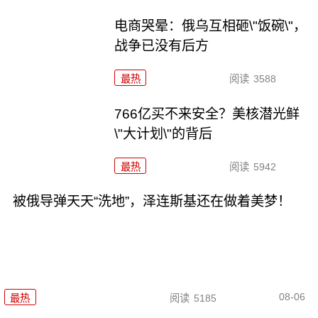
电商哭晕：俄乌互相砸\"饭碗\"，
战争已没有后方
最热
阅读
3588
766亿买不来安全？美核潜光鲜
\"大计划\"的背后
最热
阅读
5942
被俄导弹天天“洗地”，泽连斯基还在做着美梦！
08-06
最热
阅读
5185