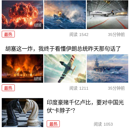
最热
阅读
1542
35分钟前
胡塞这一炸，我终于看懂伊朗总统昨天那句话了
最热
阅读
1211
35分钟前
印度豪赌千亿卢比，要对中国光
伏“卡脖子”？
最热
阅读
1053