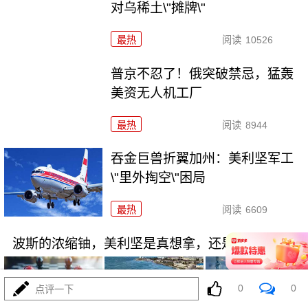
对乌稀土\"摊牌\"
最热
阅读
10526
普京不忍了！俄突破禁忌，猛轰
美资无人机工厂
最热
阅读
8944
吞金巨兽折翼加州：美利坚军工
\"里外掏空\"困局
最热
阅读
6609
波斯的浓缩铀，美利坚是真想拿，还是做样子？
0
0
点评一下