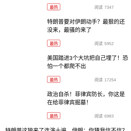
最热
阅读
7347
特朗普要对伊朗动手？最狠的还
没来，最骚的来了
最热
阅读
5952
美国踏进3个大坑把自己埋了！恐
怕一个都爬不出
最热
阅读
17254
政治自杀！菲律宾防长，你这是
在给菲律宾掘墓！
最热
阅读
6983
特朗普这狼来了连演十遍，伊朗：你猜我信不信？