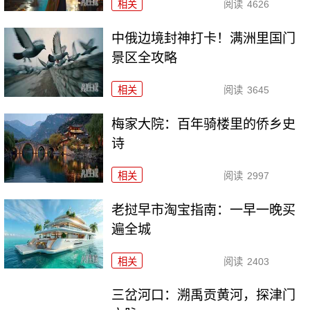
相关
阅读
4626
中俄边境封神打卡！满洲里国门
景区全攻略
相关
阅读
3645
梅家大院：百年骑楼里的侨乡史
诗
相关
阅读
2997
老挝早市淘宝指南：一早一晚买
遍全城
相关
阅读
2403
三岔河口：溯禹贡黄河，探津门