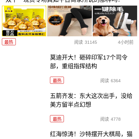
最热
阅读
31145
4小时前
莫迪开大！砸碎印军17个司令
部，重组指挥结构
最热
阅读
6364
五箭齐发：东大这次出手，没给
美方留半点幻想
最热
阅读
4778
红海惊涛！沙特摆开大棋局，猫