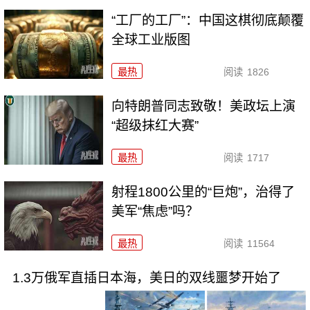
“工厂的工厂”：中国这棋彻底颠覆
全球工业版图
最热
阅读
1826
向特朗普同志致敬！美政坛上演
“超级抹红大赛”
最热
阅读
1717
射程1800公里的“巨炮”，治得了
美军“焦虑”吗？
最热
阅读
11564
1.3万俄军直插日本海，美日的双线噩梦开始了