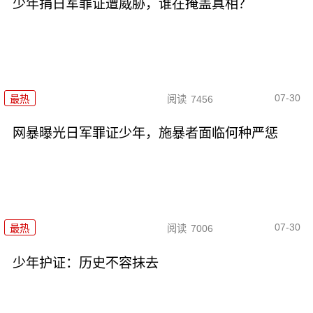
少年捐日军罪证遭威胁，谁在掩盖真相？
07-30
最热
阅读
7456
网暴曝光日军罪证少年，施暴者面临何种严惩
07-30
最热
阅读
7006
少年护证：历史不容抹去