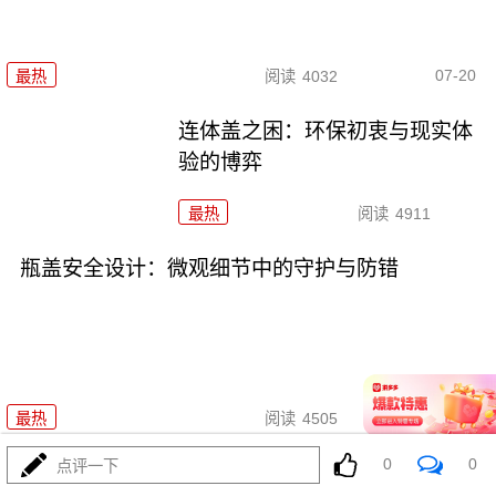
07-20
最热
阅读
4032
连体盖之困：环保初衷与现实体
验的博弈
最热
阅读
4911
瓶盖安全设计：微观细节中的守护与防错
07-17
最热
阅读
4505
0
0
点评一下
泽连斯基的瓶盖：一场由“反人类”