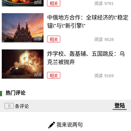
相关
阅读
9781
中俄地方合作：全球经济的\"稳定
锚\"与\"新引擎\"
相关
阅读
9528
炸学校、轰基辅、五国跳反：乌
克兰被抛弃
相关
阅读
9169
热门评论
登陆
0
条评论
我来说两句