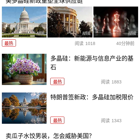
美多晶硅新政重塑全球供应链
最热
阅读
1018
40分钟前
多晶硅：新能源与信息产业的基
石
最热
阅读
1883
特朗普签新政：多晶硅加税限价
最热
阅读
1343
卖瓜子水饺男装，怎会威胁美国？