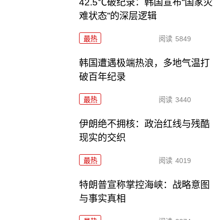
42.5℃破纪录：韩国宣布“国家灾
难状态”的深层逻辑
最热
阅读
5849
韩国遭遇极端热浪，多地气温打
破百年纪录
最热
阅读
3440
伊朗绝不拥核：政治红线与残酷
现实的交织
最热
阅读
4019
特朗普宣称掌控海峡：战略意图
与事实真相