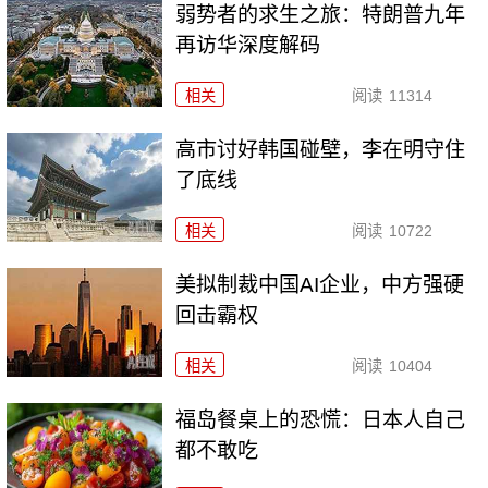
弱势者的求生之旅：特朗普九年
再访华深度解码
相关
阅读
11314
高市讨好韩国碰壁，李在明守住
了底线
相关
阅读
10722
美拟制裁中国AI企业，中方强硬
回击霸权
相关
阅读
10404
福岛餐桌上的恐慌：日本人自己
都不敢吃