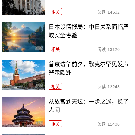
相关
阅读
14502
日本设情报局：中日关系面临严
峻安全考验
相关
阅读
13120
普京访华前夕，默克尔罕见发声
警示欧洲
相关
阅读
12243
从故宫到天坛：一步之遥，换了
人间
相关
阅读
11408