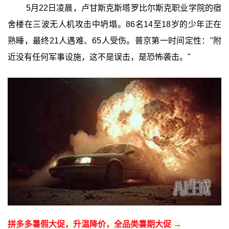
5月22日凌晨，卢甘斯克斯塔罗比尔斯克职业学院的宿
舍楼在三波无人机攻击中坍塌。86名14至18岁的少年正在
熟睡，最终21人遇难、65人受伤。普京第一时间定性："附
近没有任何军事设施，这不是误击，是恐怖袭击。"
拼多多暑假大促，升温降价，全品类暑期大促 →