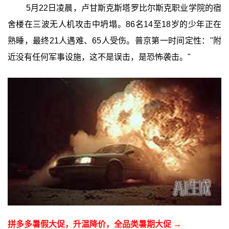
5月22日凌晨，卢甘斯克斯塔罗比尔斯克职业学院的宿
舍楼在三波无人机攻击中坍塌。86名14至18岁的少年正在
熟睡，最终21人遇难、65人受伤。普京第一时间定性："附
近没有任何军事设施，这不是误击，是恐怖袭击。"
拼多多暑假大促，升温降价，全品类暑期大促 →