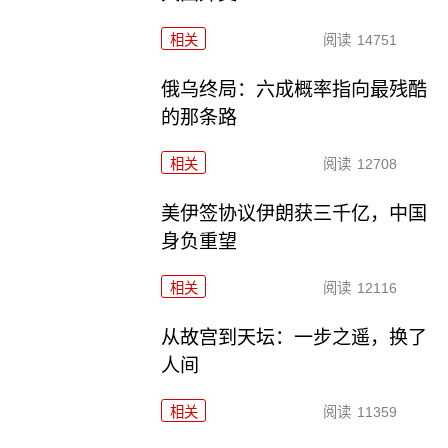
相关
阅读
14751
俄乌终局：六成概率指向最残酷
的那条路
相关
阅读
12708
美伊签协议伊朗获三千亿，中国
身负重望
相关
阅读
12116
从故宫到天坛：一步之遥，换了
人间
相关
阅读
11359