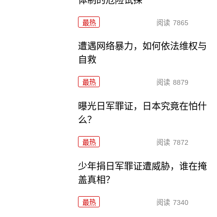
体制的危险试探
最热
阅读
7865
遭遇网络暴力，如何依法维权与
自救
最热
阅读
8879
曝光日军罪证，日本究竟在怕什
么？
最热
阅读
7872
少年捐日军罪证遭威胁，谁在掩
盖真相？
最热
阅读
7340