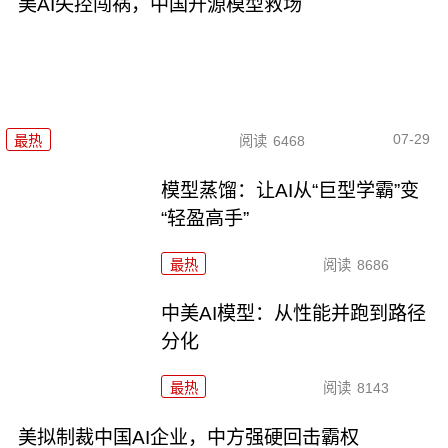
美AI失控闯祸，中国开源模型救场
07-29
最热
阅读
6468
模型蒸馏：让AI从“巨型学霸”变
“轻盈高手”
最热
阅读
8686
中美AI模型：从性能并跑到路径
分化
最热
阅读
8143
美拟制裁中国AI企业，中方强硬回击霸权