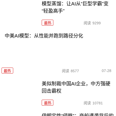
模型蒸馏：让AI从“巨型学霸”变
“轻盈高手”
最热
阅读
9299
中美AI模型：从性能并跑到路径分化
07-28
最热
阅读
8577
美拟制裁中国AI企业，中方强硬
回击霸权
最热
阅读
10781
伊朗定性“侵略”：商船遇袭背后的