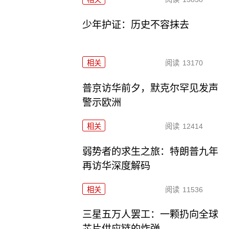
少年护证：历史不容抹去
相关
阅读
13170
普京访华前夕，默克尔罕见发声
警示欧洲
相关
阅读
12414
弱势者的求生之旅：特朗普九年
再访华深度解码
相关
阅读
11536
三星五万人罢工：一颗扔向全球
芯片供应链的炸弹