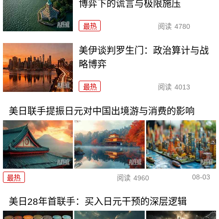
博弈下的谎言与极限施压
最热
阅读
4780
美伊谈判罗生门：政治算计与战
略博弈
最热
阅读
4013
美日联手提振日元对中国出境游与消费的影响
08-03
最热
阅读
4960
美日28年首联手：买入日元干预的深层逻辑