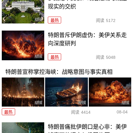
现实的交织
最热
阅读
5172
特朗普斥伊朗虚伪：美伊关系走
向深度研判
最热
阅读
5048
特朗普宣称掌控海峡：战略意图与事实真相
08-04
最热
阅读
4414
特朗普痛批伊朗口是心非：美伊