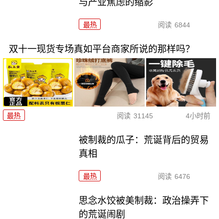
与产业焦虑的缩影
最热
阅读
6844
双十一现货专场真如平台商家所说的那样吗？
最热
阅读
31145
4小时前
被制裁的瓜子：荒诞背后的贸易
真相
最热
阅读
6476
思念水饺被美制裁：政治操弄下
的荒诞闹剧