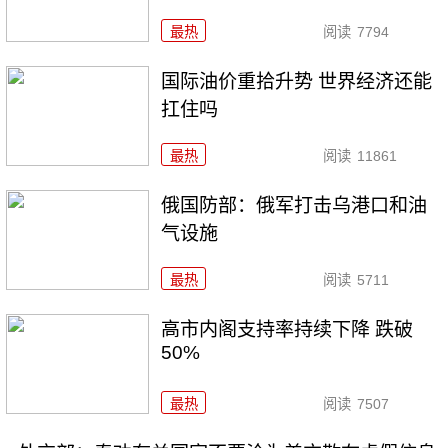
最热
阅读
7794
国际油价重拾升势 世界经济还能
扛住吗
最热
阅读
11861
俄国防部：俄军打击乌港口和油
气设施
最热
阅读
5711
高市内阁支持率持续下降 跌破
50%
最热
阅读
7507