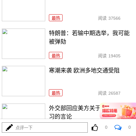
最热
阅读
37566
特朗普：若输中期选举，我可能
被弹劾
最热
阅读
19405
寒潮来袭 欧洲多地交通受阻
最热
阅读
26587
外交部回应美方关于中国军事演
习的言论
0
0
点评一下
最热
阅读
22625