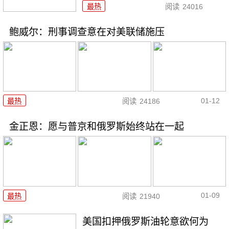
最热
阅读
24016
鲍威尔：刑事调查意在对美联储施压
01-12
最热
阅读
24186
金正恩：愿与普京和俄罗斯始终站在一起
01-09
最热
阅读
21940
美国扣押俄罗斯油轮意欲何为