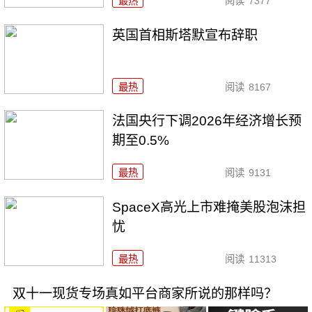
最热
阅读
7377
英国首相斯塔默宣布辞职
最热
阅读
8167
法国央行下调2026年经济增长预
期至0.5%
最热
阅读
9131
SpaceX高光上市难掩美股泡沫担
忧
最热
阅读
11313
双十一现货专场真如平台商家所说的那样吗？