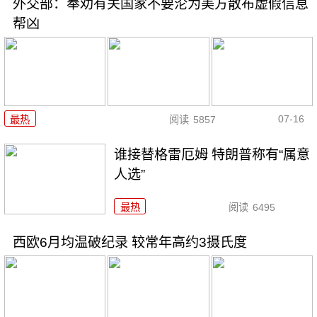
外交部：奉劝有关国家不要沦为美方散布虚假信息
帮凶
07-16
最热
阅读
5857
谁接替格雷厄姆 特朗普称有“属意
人选”
最热
阅读
6495
西欧6月均温破纪录 较常年高约3摄氏度