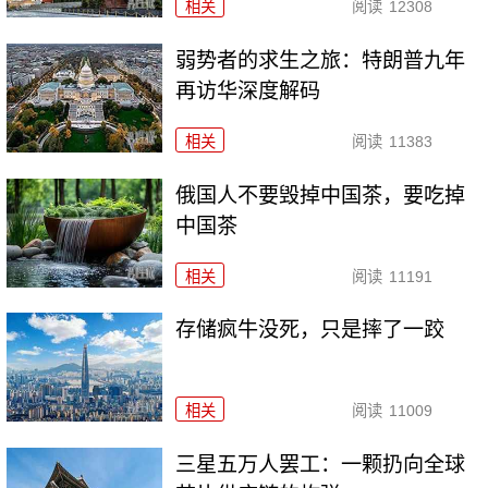
相关
阅读
12308
弱势者的求生之旅：特朗普九年
再访华深度解码
相关
阅读
11383
俄国人不要毁掉中国茶，要吃掉
中国茶
相关
阅读
11191
存储疯牛没死，只是摔了一跤
相关
阅读
11009
三星五万人罢工：一颗扔向全球