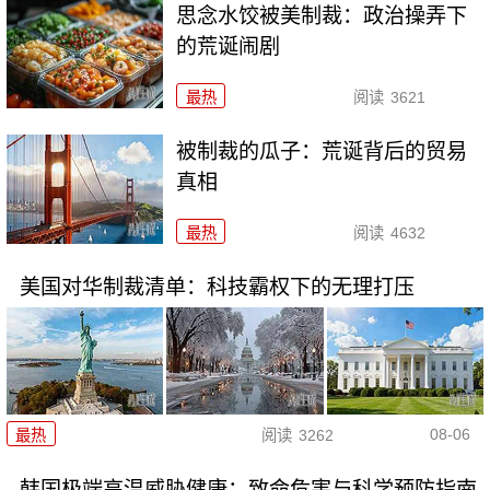
思念水饺被美制裁：政治操弄下
的荒诞闹剧
最热
阅读
3621
被制裁的瓜子：荒诞背后的贸易
真相
最热
阅读
4632
美国对华制裁清单：科技霸权下的无理打压
08-06
最热
阅读
3262
韩国极端高温威胁健康：致命危害与科学预防指南