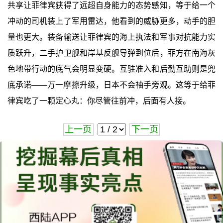
共享让菲律宾获得了远超自身能力的态势感知，等于给一个
冲动的司机装上了军用雷达，他看到的威胁更多，动手的胆
量也更大。装备输送让菲律宾的海上执法和军事对抗能力实
质跃升，二手护卫舰和岸基反舰导弹到位后，菲方在南海灰
色地带行动的底气会明显变硬。互驻准入和后勤互助则是兜
底承诺——万一摩擦升级，日本不会袖手旁观。这等于给菲
律宾吃了一颗定心丸：你尽管往前冲，后面有人接。
上一页
下一页