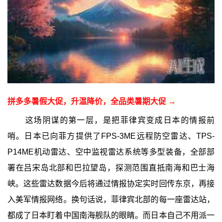
拼多多暑假大促，升温降价，全品类暑期大促 →
这场阴谋的第一层，是把菲律宾变成日本的情报前
哨。日本已向菲方提供了FPS-3ME远程防空雷达、TPS-
P14ME机动雷达、空中监视雷达系统等多型装备，全部部
署在吕宋岛北部和巴拉望岛，探测范围直抵南海和巴士海
峡。这些雷达数据今后将通过情报协定实时回传东京，再接
入美军情报网络。换句话说，菲律宾北部的每一座雷达站，
都成了日本盯着中国南海舰队的眼睛。而日本自己不用派一