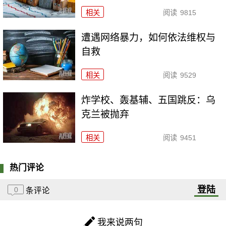
相关
阅读
9815
遭遇网络暴力，如何依法维权与
自救
相关
阅读
9529
炸学校、轰基辅、五国跳反：乌
克兰被抛弃
相关
阅读
9451
热门评论
登陆
0
条评论
我来说两句