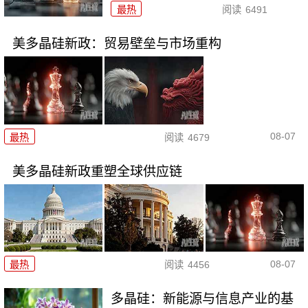
最热
阅读
6491
美多晶硅新政：贸易壁垒与市场重构
08-07
最热
阅读
4679
美多晶硅新政重塑全球供应链
08-07
最热
阅读
4456
多晶硅：新能源与信息产业的基