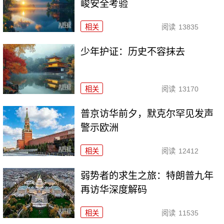
峻安全考验
相关
阅读
13835
少年护证：历史不容抹去
相关
阅读
13170
普京访华前夕，默克尔罕见发声
警示欧洲
相关
阅读
12412
弱势者的求生之旅：特朗普九年
再访华深度解码
相关
阅读
11535