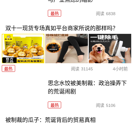
最热
阅读
6838
双十一现货专场真如平台商家所说的那样吗？
最热
阅读
31145
4小时前
思念水饺被美制裁：政治操弄下
的荒诞闹剧
最热
阅读
5106
被制裁的瓜子：荒诞背后的贸易真相