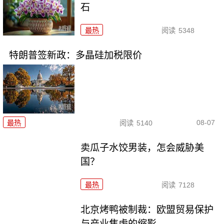
石
最热
阅读
5348
特朗普签新政：多晶硅加税限价
08-07
最热
阅读
5140
卖瓜子水饺男装，怎会威胁美
国？
最热
阅读
7128
北京烤鸭被制裁：欧盟贸易保护
与产业焦虑的缩影