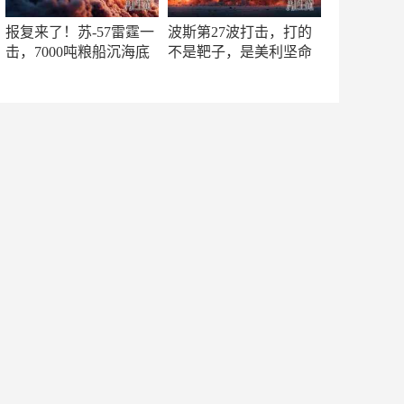
报复来了！苏-57雷霆一
波斯第27波打击，打的
击，7000吨粮船沉海底
不是靶子，是美利坚命
门