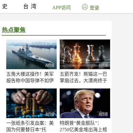
历史
台湾
APP访问
登录
热点聚焦
五角大楼这操作！美军
五箭齐发！熊猫这一巴
报告称中国导弹不如伊
掌扇过去，大漂亮终于
朗？
知疼
一张纸条引发血案：美
特朗普“黄金舰队”：
国为何要替日本“托
2750亿美金堆出海上棺