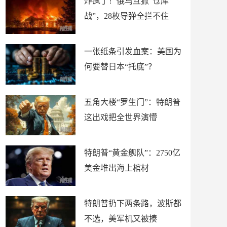
炸疯了！俄乌互掀“仓库
战”，28枚导弹全拦不住
一张纸条引发血案：美国为
何要替日本“托底”？
五角大楼“罗生门”：特朗普
这出戏把全世界演懵
特朗普“黄金舰队”：2750亿
美金堆出海上棺材
特朗普扔下两条路，波斯都
不选，美军机又被揍