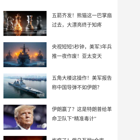
底”？
材
五箭齐发！熊猫这一巴掌扇
过去，大漂亮终于知疼
央视短短5秒钟，美军3年兵
推一夜作废！亚太变天
五角大楼这操作！美军报告
称中国导弹不如伊朗？
伊朗赢了？这是特朗普给革
命卫队下“精准毒计”