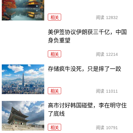
相关
阅读
12832
美伊签协议伊朗获三千亿，中国
身负重望
相关
阅读
12214
存储疯牛没死，只是摔了一跤
相关
阅读
11011
高市讨好韩国碰壁，李在明守住
了底线
相关
阅读
10791