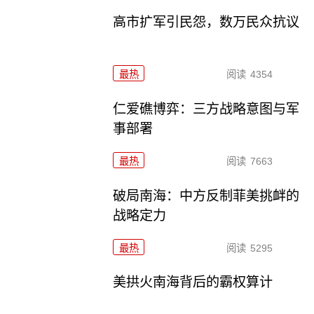
高市扩军引民怨，数万民众抗议
最热
阅读
4354
仁爱礁博弈：三方战略意图与军
事部署
最热
阅读
7663
破局南海：中方反制菲美挑衅的
战略定力
最热
阅读
5295
美拱火南海背后的霸权算计