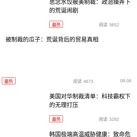
思念水饺被美制裁：政治操弄下
的荒诞闹剧
最热
阅读
3652
被制裁的瓜子：荒诞背后的贸易真相
08-06
最热
阅读
4673
美国对华制裁清单：科技霸权下
的无理打压
最热
阅读
3292
韩国极端高温威胁健康：致命危