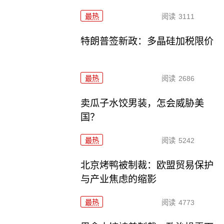
最热
阅读
3111
特朗普签新政：多晶硅加税限价
最热
阅读
2686
卖瓜子水饺男装，怎会威胁美
国？
最热
阅读
5242
北京烤鸭被制裁：欧盟贸易保护
与产业焦虑的缩影
最热
阅读
4773