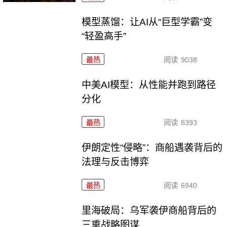
模型蒸馏：让AI从“巨型学霸”变
“轻盈高手”
最热
阅读
9038
中美AI模型：从性能并跑到路径
分化
最热
阅读
8393
伊朗定性“侵略”：商船遇袭背后的
法理与反击博弈
最热
阅读
6940
里海破局：乌军袭伊商船背后的
三重战略图谋