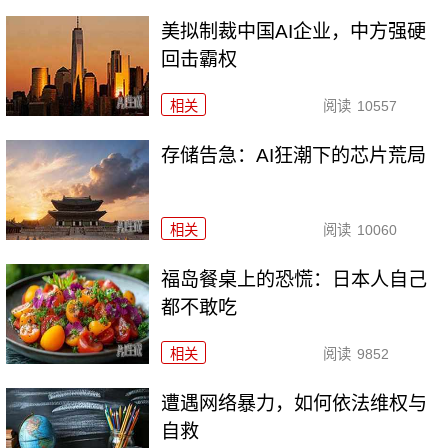
美拟制裁中国AI企业，中方强硬
回击霸权
相关
阅读
10557
存储告急：AI狂潮下的芯片荒局
相关
阅读
10060
福岛餐桌上的恐慌：日本人自己
都不敢吃
相关
阅读
9852
遭遇网络暴力，如何依法维权与
自救