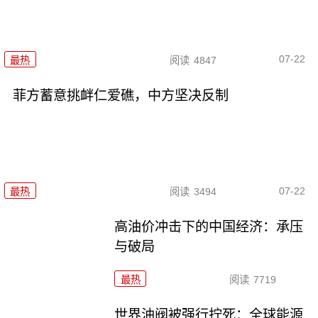
07-22
最热
阅读
4847
菲方蓄意挑衅仁爱礁，中方坚决反制
07-22
最热
阅读
3494
高油价冲击下的中国经济：承压
与破局
最热
阅读
7719
世界油阀被强行拧死：全球能源