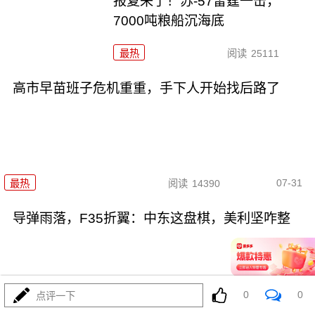
报复来了！苏-57雷霆一击，
7000吨粮船沉海底
最热
阅读
25111
高市早苗班子危机重重，手下人开始找后路了
07-31
最热
阅读
14390
导弹雨落，F35折翼：中东这盘棋，美利坚咋整
0
0
点评一下
07-31
最热
阅读
12392