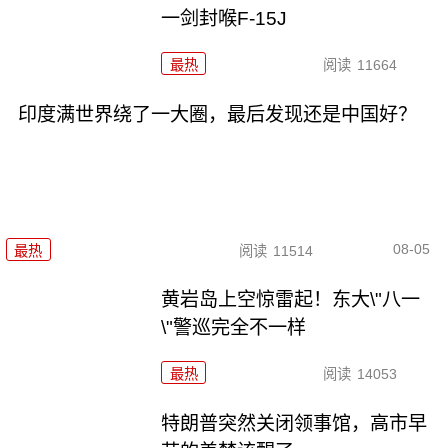
一剑封喉F-15J
最热
阅读
11664
印度满世界绕了一大圈，最后发现还是中国好？
08-05
最热
阅读
11514
黄岩岛上空惊雷起！东大\"八一
\"警巡完全不一样
最热
阅读
14053
特朗普突然关闭领事馆，高市早