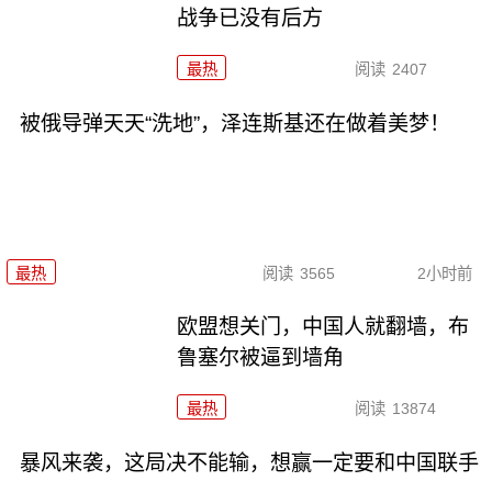
战争已没有后方
最热
阅读
2407
被俄导弹天天“洗地”，泽连斯基还在做着美梦！
最热
阅读
3565
2小时前
欧盟想关门，中国人就翻墙，布
鲁塞尔被逼到墙角
最热
阅读
13874
暴风来袭，这局决不能输，想赢一定要和中国联手