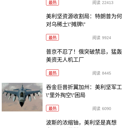
最热
阅读
22413
美利坚资源收割局：特朗普为何
对乌稀土\"摊牌\"
最热
阅读
9924
普京不忍了！俄突破禁忌，猛轰
美资无人机工厂
最热
阅读
8445
吞金巨兽折翼加州：美利坚军工
\"里外掏空\"困局
最热
阅读
6090
波斯的浓缩铀，美利坚是真想