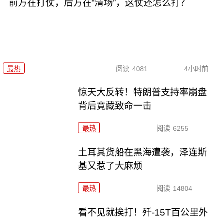
前方在打仗，后方在“清场”，这仗还怎么打？
最热
阅读
4081
4小时前
惊天大反转！特朗普支持率崩盘
背后竟藏致命一击
最热
阅读
6255
土耳其货船在黑海遭袭，泽连斯
基又惹了大麻烦
最热
阅读
14804
看不见就挨打！歼-15T百公里外