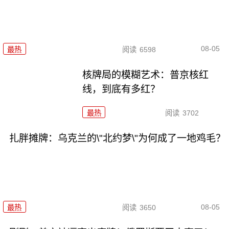
08-05
最热
阅读
6598
核牌局的模糊艺术：普京核红
线，到底有多红？
最热
阅读
3702
扎胖摊牌：乌克兰的\"北约梦\"为何成了一地鸡毛？
08-05
最热
阅读
3650