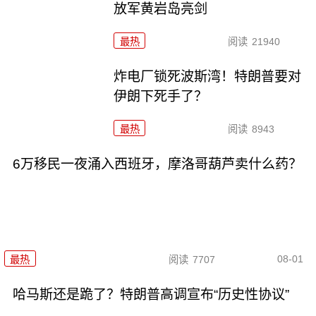
放军黄岩岛亮剑
最热
阅读
21940
炸电厂锁死波斯湾！特朗普要对
伊朗下死手了？
最热
阅读
8943
6万移民一夜涌入西班牙，摩洛哥葫芦卖什么药？
08-01
最热
阅读
7707
哈马斯还是跪了？特朗普高调宣布“历史性协议”