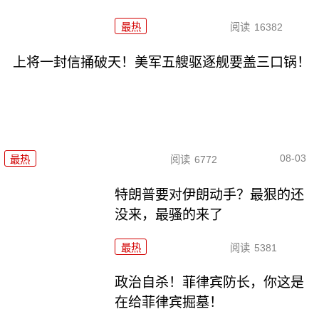
最热
阅读
16382
上将一封信捅破天！美军五艘驱逐舰要盖三口锅！
08-03
最热
阅读
6772
特朗普要对伊朗动手？最狠的还
没来，最骚的来了
最热
阅读
5381
政治自杀！菲律宾防长，你这是
在给菲律宾掘墓！