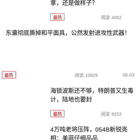
拿，还是做样子？
最热
阅读
4062
东瀛彻底撕掉和平面具，公然发射进攻性武器！
08-03
最热
阅读
10829
海锁波斯还不够，特朗普又生毒
计，陆地也要封
最热
阅读
8253
4万吨老将压阵，054B新锐亮
相：美菲仔细品品