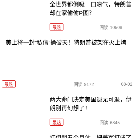
全世界都倒吸一口凉气，特朗普
却在家偷偷P图？
最热
阅读
10508
美上将一封“私信”捅破天！特朗普被架在火上烤
08-02
最热
阅读
9172
两大命门决定美国退无可退，伊
朗别再幻想了！
最热
阅读
6845
打伊朗五个月仗，把美军打成了