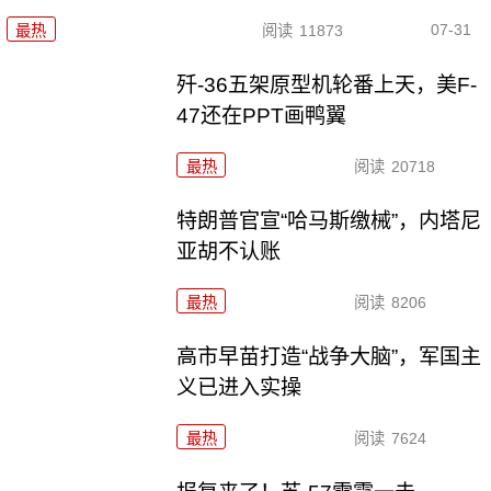
07-31
最热
阅读
11873
歼-36五架原型机轮番上天，美F-
47还在PPT画鸭翼
最热
阅读
20718
特朗普官宣“哈马斯缴械”，内塔尼
亚胡不认账
最热
阅读
8206
高市早苗打造“战争大脑”，军国主
义已进入实操
最热
阅读
7624