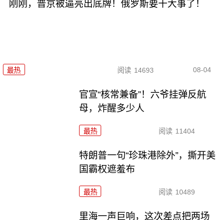
刚刚，普京被逼亮出底牌！俄罗斯要干大事了！
08-04
最热
阅读
14693
官宣“核常兼备”！六爷挂弹反航
母，炸醒多少人
最热
阅读
11404
特朗普一句“珍珠港除外”，撕开美
国霸权遮羞布
最热
阅读
10489
里海一声巨响，这次差点把两场