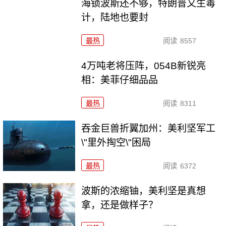
海锁波斯还不够，特朗普又生毒
计，陆地也要封
最热
阅读
8557
4万吨老将压阵，054B新锐亮
相：美菲仔细品品
最热
阅读
8311
吞金巨兽折翼加州：美利坚军工
\"里外掏空\"困局
最热
阅读
6372
波斯的浓缩铀，美利坚是真想
拿，还是做样子？