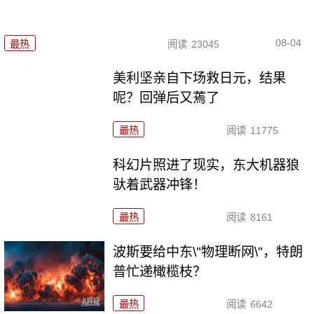
08-04
最热
阅读
23045
美利坚亲自下场救日元，结果
呢？回弹后又蔫了
最热
阅读
11775
科幻片照进了现实，东大机器狼
驮着武器冲锋！
最热
阅读
8161
波斯要给中东\"物理断网\"，特朗
普忙递橄榄枝？
最热
阅读
6642