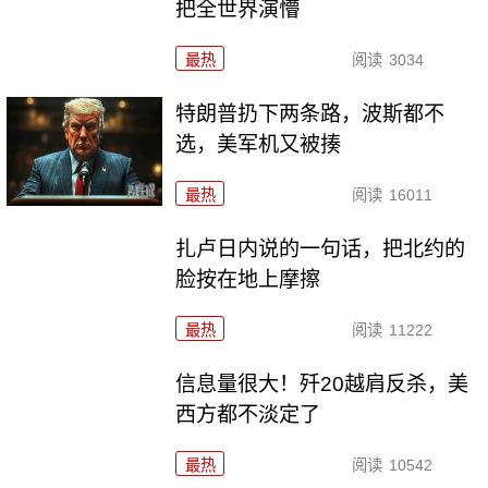
把全世界演懵
最热
阅读
3034
特朗普扔下两条路，波斯都不
选，美军机又被揍
最热
阅读
16011
扎卢日内说的一句话，把北约的
脸按在地上摩擦
最热
阅读
11222
信息量很大！歼20越肩反杀，美
西方都不淡定了
最热
阅读
10542