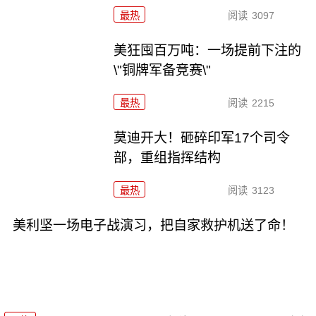
最热
阅读
3097
美狂囤百万吨：一场提前下注的
\"铜牌军备竞赛\"
最热
阅读
2215
莫迪开大！砸碎印军17个司令
部，重组指挥结构
最热
阅读
3123
美利坚一场电子战演习，把自家救护机送了命！