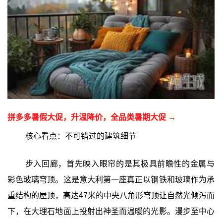
拼多多暑假大促，升温降价，全品类暑期大促 →
核心看点：不可错过的建筑细节
步入回廊，首先映入眼帘的是其极具前瞻性的金属与
彩色玻璃穹顶。这是意大利第一座真正以钢铁和玻璃作为承
重结构的屋顶，高达47米的中央八角形穹顶让自然光倾泻而
下，在大理石地面上投射出神圣而温暖的光影。漫步至中心