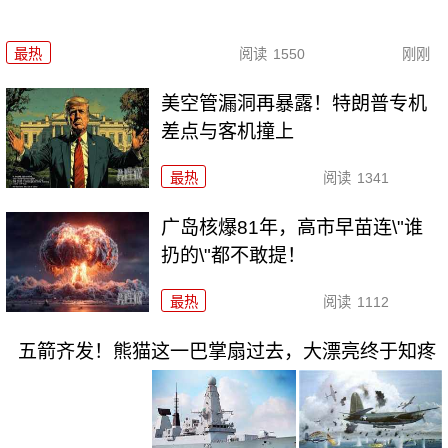
最热
阅读
1550
刚刚
美空管漏洞再暴露！特朗普专机
差点与客机撞上
最热
阅读
1341
广岛核爆81年，高市早苗连\"谁
扔的\"都不敢提！
最热
阅读
1112
五箭齐发！熊猫这一巴掌扇过去，大漂亮终于知疼