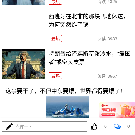
最热
阅读
4325
西班牙在北非的那块飞地休达，
为何突然炸了锅
最热
阅读
3933
特朗普给泽连斯基泼冷水，“爱国
者”或空头支票
最热
阅读
3567
这事要干了，不但中东要爆，世界都得要爆了！
0
0
点评一下
08-02
最热
阅读
19455