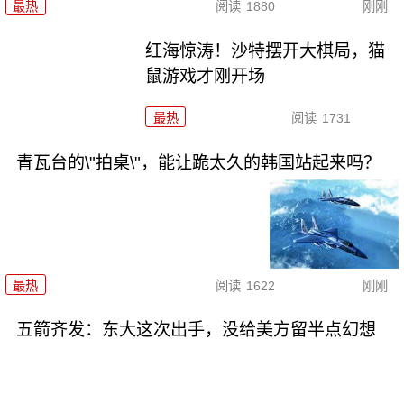
最热
阅读
1880
刚刚
红海惊涛！沙特摆开大棋局，猫
鼠游戏才刚开场
最热
阅读
1731
青瓦台的\"拍桌\"，能让跪太久的韩国站起来吗？
最热
阅读
1622
刚刚
五箭齐发：东大这次出手，没给美方留半点幻想