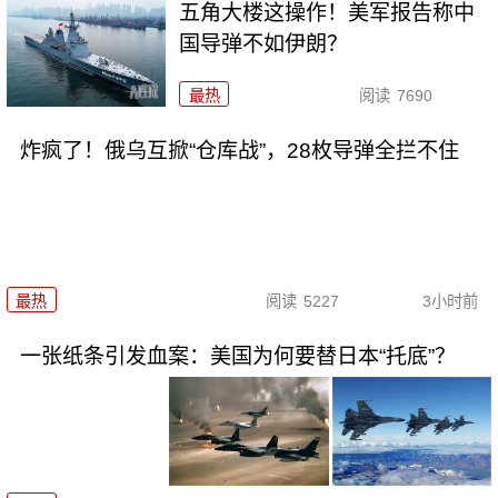
五角大楼这操作！美军报告称中
国导弹不如伊朗？
最热
阅读
7690
炸疯了！俄乌互掀“仓库战”，28枚导弹全拦不住
最热
阅读
5227
3小时前
一张纸条引发血案：美国为何要替日本“托底”？