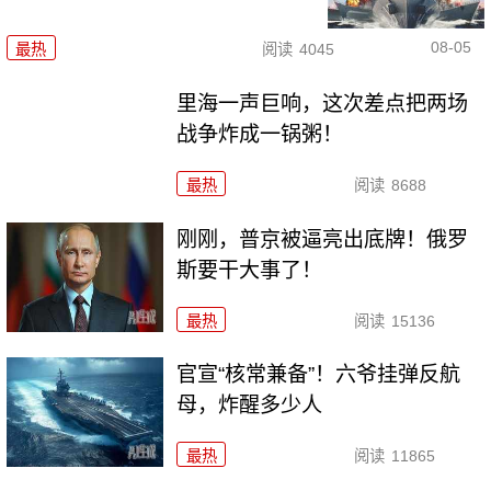
08-05
最热
阅读
4045
里海一声巨响，这次差点把两场
战争炸成一锅粥！
最热
阅读
8688
刚刚，普京被逼亮出底牌！俄罗
斯要干大事了！
最热
阅读
15136
官宣“核常兼备”！六爷挂弹反航
母，炸醒多少人
最热
阅读
11865