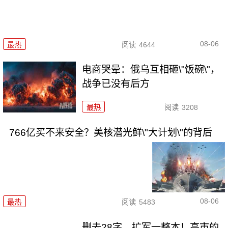
08-06
最热
阅读
4644
电商哭晕：俄乌互相砸\"饭碗\"，
战争已没有后方
最热
阅读
3208
766亿买不来安全？美核潜光鲜\"大计划\"的背后
08-06
最热
阅读
5483
删去28字，扩军一整本！高市的