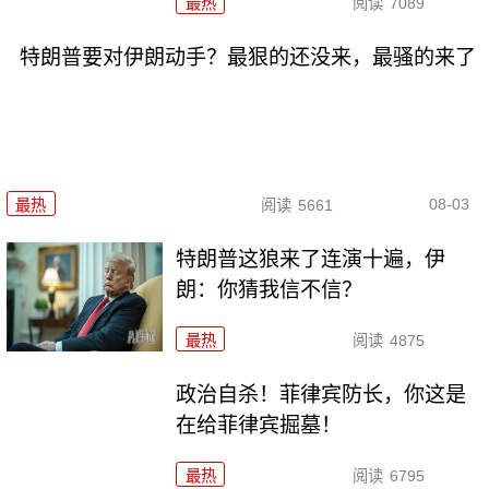
最热
阅读
7089
特朗普要对伊朗动手？最狠的还没来，最骚的来了
08-03
最热
阅读
5661
特朗普这狼来了连演十遍，伊
朗：你猜我信不信？
最热
阅读
4875
政治自杀！菲律宾防长，你这是
在给菲律宾掘墓！
最热
阅读
6795