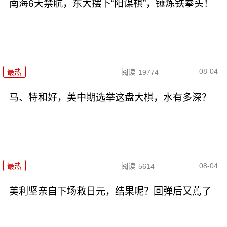
南海6天禁航，东大摆下“阳谋棋”，锤炼铁拳头！
08-04
最热
阅读
19774
马、特和好，美中期选举这盘大棋，水有多深？
08-04
最热
阅读
5614
美利坚亲自下场救日元，结果呢？回弹后又蔫了