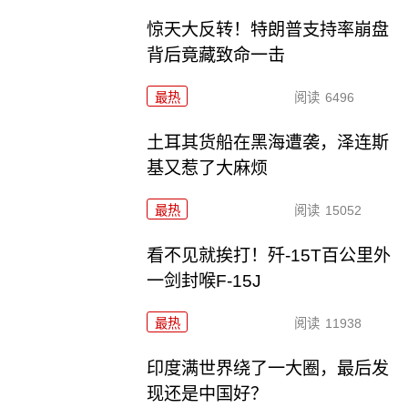
惊天大反转！特朗普支持率崩盘
背后竟藏致命一击
最热
阅读
6496
土耳其货船在黑海遭袭，泽连斯
基又惹了大麻烦
最热
阅读
15052
看不见就挨打！歼-15T百公里外
一剑封喉F-15J
最热
阅读
11938
印度满世界绕了一大圈，最后发
现还是中国好？