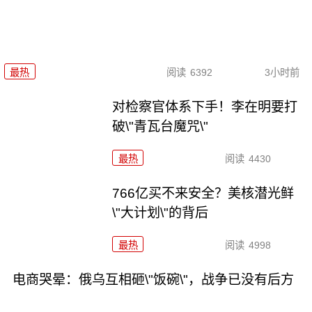
最热
阅读
6392
3小时前
对检察官体系下手！李在明要打
破\"青瓦台魔咒\"
最热
阅读
4430
766亿买不来安全？美核潜光鲜
\"大计划\"的背后
最热
阅读
4998
电商哭晕：俄乌互相砸\"饭碗\"，战争已没有后方