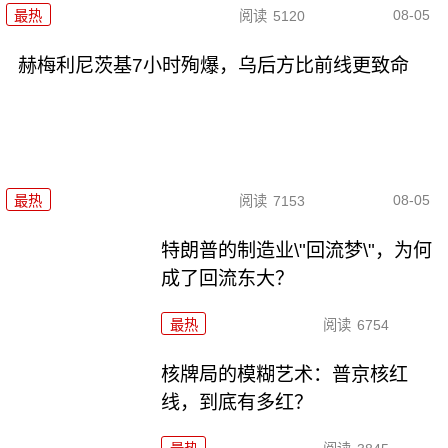
08-05
最热
阅读
5120
赫梅利尼茨基7小时殉爆，乌后方比前线更致命
08-05
最热
阅读
7153
特朗普的制造业\"回流梦\"，为何
成了回流东大？
最热
阅读
6754
核牌局的模糊艺术：普京核红
线，到底有多红？