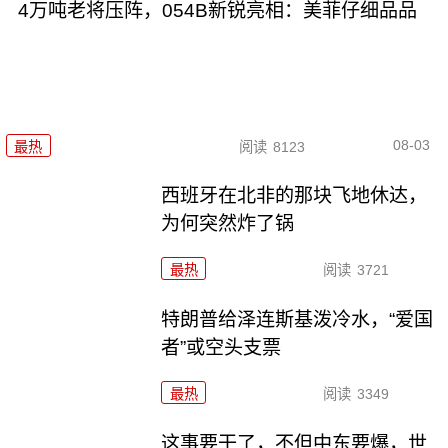
4万吨老将压阵，054B新锐亮相：美菲仔细品品
08-03
最热
阅读
8123
西班牙在北非的那块飞地休达，
为何突然炸了锅
最热
阅读
3721
特朗普给泽连斯基泼冷水，“爱国
者”或空头支票
最热
阅读
3349
这事要干了，不但中东要爆，世