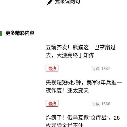
我来说两句
更多精彩内容
五箭齐发！熊猫这一巴掌扇过
去，大漂亮终于知疼
最热
阅读
1541
央视短短5秒钟，美军3年兵推一
夜作废！亚太变天
最热
阅读
1666
炸疯了！俄乌互掀“仓库战”，28
枚导弹全拦不住