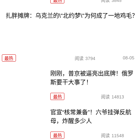
最热
阅读
3845
扎胖摊牌：乌克兰的\"北约梦\"为何成了一地鸡毛？
08-05
最热
阅读
3794
刚刚，普京被逼亮出底牌！俄罗
斯要干大事了！
最热
阅读
14813
官宣“核常兼备”！六爷挂弹反航
母，炸醒多少人
最热
阅读
11548