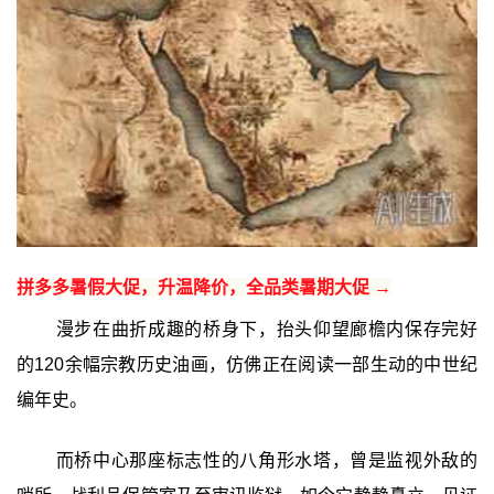
拼多多暑假大促，升温降价，全品类暑期大促 →
漫步在曲折成趣的桥身下，抬头仰望廊檐内保存完好
的120余幅宗教历史油画，仿佛正在阅读一部生动的中世纪
编年史。
而桥中心那座标志性的八角形水塔，曾是监视外敌的