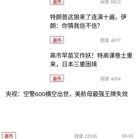
最热
阅读
6613
特朗普这狼来了连演十遍，伊
朗：你猜我信不信？
最热
阅读
4677
高市早苗又作妖！特高课卷土重
来，日本三重困境
最热
阅读
4054
央视：空警600横空出世，美航母最强王牌失效
08-03
最热
阅读
22595