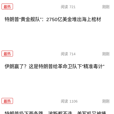
最热
阅读
721
刚刚
特朗普“黄金舰队”：2750亿美金堆出海上棺材
最热
阅读
714
刚刚
伊朗赢了？这是特朗普给革命卫队下“精准毒计”
最热
阅读
1106
刚刚
特朗普扔下两条路，波斯都不选，美军机又被揍