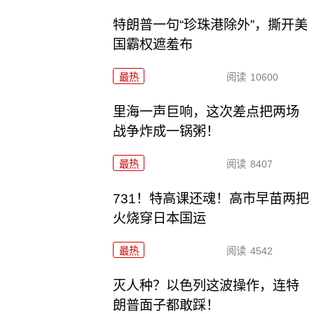
特朗普一句“珍珠港除外”，撕开美
国霸权遮羞布
最热
阅读
10600
里海一声巨响，这次差点把两场
战争炸成一锅粥！
最热
阅读
8407
731！特高课还魂！高市早苗两把
火烧穿日本国运
最热
阅读
4542
灭人种？以色列这波操作，连特
朗普面子都敢踩！