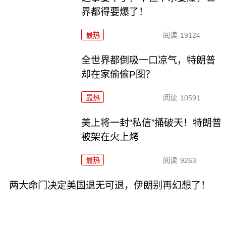
界都得要爆了！
最热
阅读
19124
全世界都倒吸一口凉气，特朗普
却在家偷偷P图？
最热
阅读
10591
美上将一封“私信”捅破天！特朗普
被架在火上烤
最热
阅读
9263
两大命门决定美国退无可退，伊朗别再幻想了！