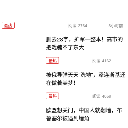
最热
阅读
2764
3小时前
删去28字，扩军一整本！高市的
把戏骗不了东大
最热
阅读
4162
被俄导弹天天“洗地”，泽连斯基还
在做着美梦！
最热
阅读
4059
欧盟想关门，中国人就翻墙，布
鲁塞尔被逼到墙角