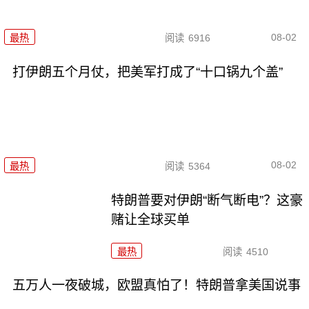
08-02
最热
阅读
6916
打伊朗五个月仗，把美军打成了“十口锅九个盖”
08-02
最热
阅读
5364
特朗普要对伊朗“断气断电”？这豪
赌让全球买单
最热
阅读
4510
五万人一夜破城，欧盟真怕了！特朗普拿美国说事