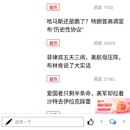
最热
阅读
7763
哈马斯还是跪了？特朗普高调宣
布“历史性协议”
最热
阅读
10429
菲律宾五天三闹，美航母压阵，
布林肯说了大实话
最热
阅读
27061
爱国者只剩半条命，美军却拉着
沙特去伊拉克踩雷
最热
阅读
11967
0
0
点评一下
歼-36五架原型机轮番上天，美F-