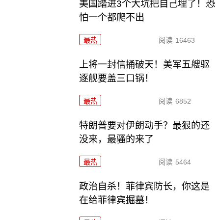
美国踏进3个大坑把自己埋了！恐
怕一个都爬不出
最热
阅读
16463
上将一封信捅破天！美军五艘驱
逐舰要盖三口锅！
最热
阅读
6852
特朗普要对伊朗动手？最狠的还
没来，最骚的来了
最热
阅读
5464
政治自杀！菲律宾防长，你这是
在给菲律宾掘墓！