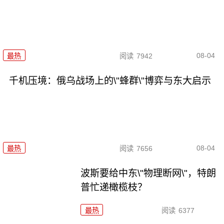
08-04
最热
阅读
7942
千机压境：俄乌战场上的\"蜂群\"博弈与东大启示
08-04
最热
阅读
7656
波斯要给中东\"物理断网\"，特朗
普忙递橄榄枝？
最热
阅读
6377