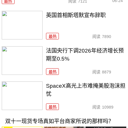
06-24
最热
阅读
7121
英国首相斯塔默宣布辞职
最热
阅读
7890
法国央行下调2026年经济增长预
期至0.5%
最热
阅读
8879
SpaceX高光上市难掩美股泡沫担
忧
最热
阅读
10989
双十一现货专场真如平台商家所说的那样吗？