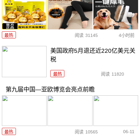
最热
阅读
31145
4小时前
美国政府5月退还近220亿美元关
税
最热
阅读
11820
第九届中国—亚欧博览会亮点前瞻
06-11
最热
阅读
10565