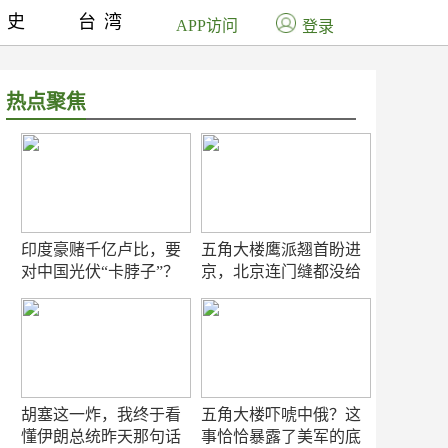
历史
台湾
APP访问
登录
热点聚焦
印度豪赌千亿卢比，要
五角大楼鹰派翘首盼进
对中国光伏“卡脖子”？
京，北京连门缝都没给
留
胡塞这一炸，我终于看
五角大楼吓唬中俄？这
懂伊朗总统昨天那句话
事恰恰暴露了美军的底