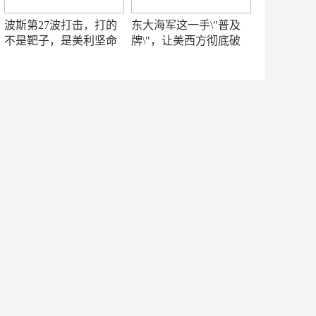
波斯第27波打击，打的
东大海军这一手\"普及
不是靶子，是美利坚命
牌\"，让美西方彻底破
门
防！