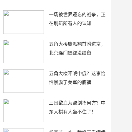
了
裤
一场被世界遗忘的战争，正
在刷新所有人的认知
五角大楼鹰派翘首盼进京，
北京连门缝都没给留
五角大楼吓唬中俄？这事恰
恰暴露了美军的底裤
三国歃血为盟剑指何方？中
东大棋有人坐不住了！