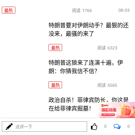
08-03
最热
阅读
7766
特朗普要对伊朗动手？最狠的还
没来，最骚的来了
最热
阅读
6323
特朗普这狼来了连演十遍，伊
朗：你猜我信不信？
最热
阅读
5565
政治自杀！菲律宾防长，你这是
在给菲律宾掘墓！
最热
阅读
7279
0
0
点评一下