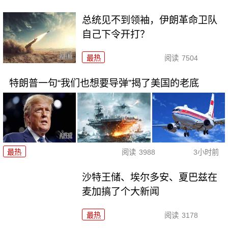
总统见不到领袖，伊朗革命卫队
自己下令开打？
最热
阅读
7504
特朗普一句“我们也想要导弹”揭了美国的老底
最热
阅读
3988
3小时前
沙特王储、埃尔多安、夏巴兹在
麦加搞了个大新闻
最热
阅读
3178