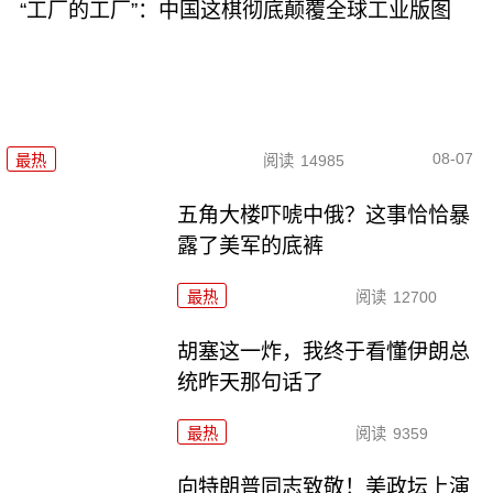
“工厂的工厂”：中国这棋彻底颠覆全球工业版图
08-07
最热
阅读
14985
五角大楼吓唬中俄？这事恰恰暴
露了美军的底裤
最热
阅读
12700
胡塞这一炸，我终于看懂伊朗总
统昨天那句话了
最热
阅读
9359
向特朗普同志致敬！美政坛上演