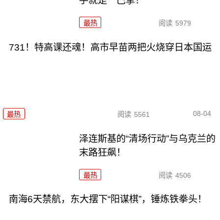
手就是一巴掌！
最热
阅读
5979
731！特高课还魂！高市早苗两把火烧穿日本国运
08-04
最热
阅读
5561
泽连斯基的“清场行动”与乌克兰的
末路狂飙！
最热
阅读
4506
南海6天禁航，东大摆下“阳谋棋”，锤炼铁拳头！