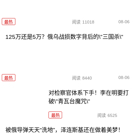
08-06
最热
阅读
11018
125万还是5万？俄乌战损数字背后的\"三国杀\"
08-06
最热
阅读
8440
对检察官体系下手！李在明要打
破\"青瓦台魔咒\"
最热
阅读
6525
被俄导弹天天“洗地”，泽连斯基还在做着美梦！