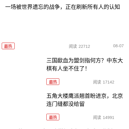
一场被世界遗忘的战争，正在刷新所有人的认知
08-07
最热
阅读
22712
三国歃血为盟剑指何方？中东大
棋有人坐不住了！
最热
阅读
17142
五角大楼鹰派翘首盼进京，北京
连门缝都没给留
最热
阅读
14991