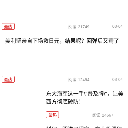
08-04
最热
阅读
21749
美利坚亲自下场救日元，结果呢？回弹后又蔫了
08-04
最热
阅读
12494
东大海军这一手\"普及牌\"，让美
西方彻底破防！
最热
阅读
24667