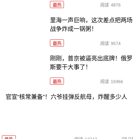
最热
阅读
4876
里海一声巨响，这次差点把两场
战争炸成一锅粥！
最热
阅读
9574
刚刚，普京被逼亮出底牌！俄罗
斯要干大事了！
最热
阅读
15966
官宣“核常兼备”！六爷挂弹反航母，炸醒多少人
08-04