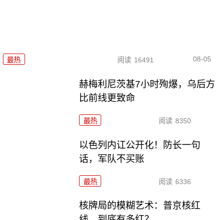
08-05
最热
阅读
16491
赫梅利尼茨基7小时殉爆，乌后方
比前线更致命
最热
阅读
8350
以色列内讧公开化！防长一句
话，军队不买账
最热
阅读
6336
核牌局的模糊艺术：普京核红
线，到底有多红？