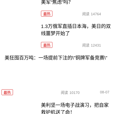
美军“焦虑”吗？
最热
阅读
14764
1.3万俄军直插日本海，美日的双
线噩梦开始了
最热
阅读
12431
美狂囤百万吨：一场提前下注的\"铜牌军备竞赛\"
08-07
最热
阅读
10170
美利坚一场电子战演习，把自家
救护机送了命！