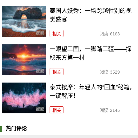
泰国人妖秀：一场跨越性别的视
觉盛宴
相关
阅读
6163
一眼望三国，一脚踏三疆——探
秘东方第一村
相关
阅读
3529
泰式按摩：年轻人的“回血”秘籍，
一键解压！
相关
阅读
2145
热门评论