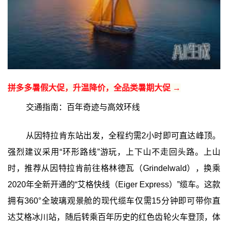
拼多多暑假大促，升温降价，全品类暑期大促 →
交通指南：百年奇迹与高效环线
从因特拉肯东站出发，全程约需2小时即可直达峰顶。
强烈建议采用“环形路线”游玩，上下山不走回头路。上山
时，推荐从因特拉肯前往格林德瓦（Grindelwald），换乘
2020年全新开通的“艾格快线（Eiger Express）”缆车。这款
拥有360°全玻璃观景舱的现代缆车仅需15分钟即可带你直
达艾格冰川站，随后转乘百年历史的红色齿轮火车登顶，体