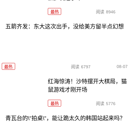
最热
阅读
8946
五箭齐发：东大这次出手，没给美方留半点幻想
08-07
最热
阅读
6797
红海惊涛！沙特摆开大棋局，猫
鼠游戏才刚开场
最热
阅读
5776
青瓦台的\"拍桌\"，能让跪太久的韩国站起来吗？