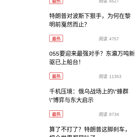
最热
阅读
6527
特朗普对波斯下狠手，为何在黎
明前戛然而止？
最热
阅读
4757
055要迎来最强对手？东瀛万吨新
驱已上船台！
最热
阅读
11353
千机压境：俄乌战场上的\"蜂群
\"博弈与东大启示
最热
阅读
8734
算了不打了？特朗普这脚刹车，