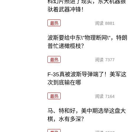
科幻片照进了现实，东大机器狼
驮着武器冲锋！
最热
阅读
8881
波斯要给中东\"物理断网\"，特朗
普忙递橄榄枝？
最热
阅读
7377
F-35真被波斯导弹端了！美军这
次到底输在哪
最热
阅读
7164
马、特和好，美中期选举这盘大
棋，水有多深？