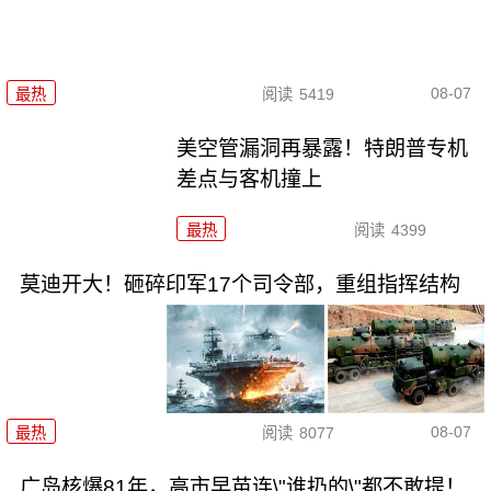
08-07
最热
阅读
5419
美空管漏洞再暴露！特朗普专机
差点与客机撞上
最热
阅读
4399
莫迪开大！砸碎印军17个司令部，重组指挥结构
08-07
最热
阅读
8077
广岛核爆81年，高市早苗连\"谁扔的\"都不敢提！