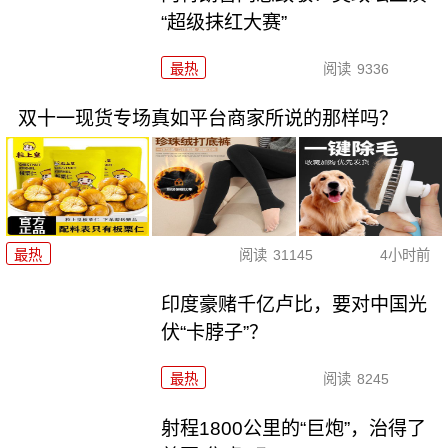
“超级抹红大赛”
最热
阅读
9336
双十一现货专场真如平台商家所说的那样吗？
最热
阅读
31145
4小时前
印度豪赌千亿卢比，要对中国光
伏“卡脖子”？
最热
阅读
8245
射程1800公里的“巨炮”，治得了