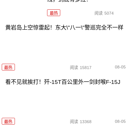
最热
阅读
5074
黄岩岛上空惊雷起！东大\"八一\"警巡完全不一样
08-05
最热
阅读
15817
看不见就挨打！歼-15T百公里外一剑封喉F-15J
08-05
最热
阅读
13368