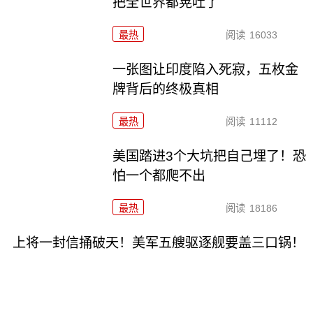
把全世界都晃吐了
最热
阅读
16033
一张图让印度陷入死寂，五枚金
牌背后的终极真相
最热
阅读
11112
美国踏进3个大坑把自己埋了！恐
怕一个都爬不出
最热
阅读
18186
上将一封信捅破天！美军五艘驱逐舰要盖三口锅！