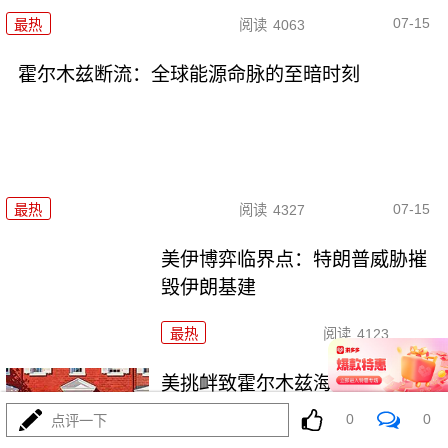
07-15
最热
阅读
4063
霍尔木兹断流：全球能源命脉的至暗时刻
07-15
最热
阅读
4327
美伊博弈临界点：特朗普威胁摧
毁伊朗基建
最热
阅读
4123
美挑衅致霍尔木兹海峡重开无限
期延迟
0
0
点评一下