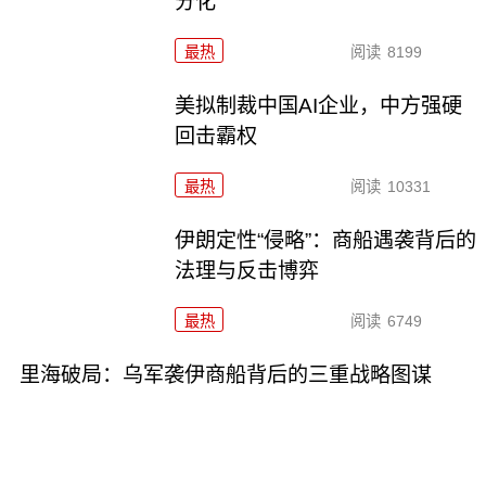
分化
最热
阅读
8199
美拟制裁中国AI企业，中方强硬
回击霸权
最热
阅读
10331
伊朗定性“侵略”：商船遇袭背后的
法理与反击博弈
最热
阅读
6749
里海破局：乌军袭伊商船背后的三重战略图谋