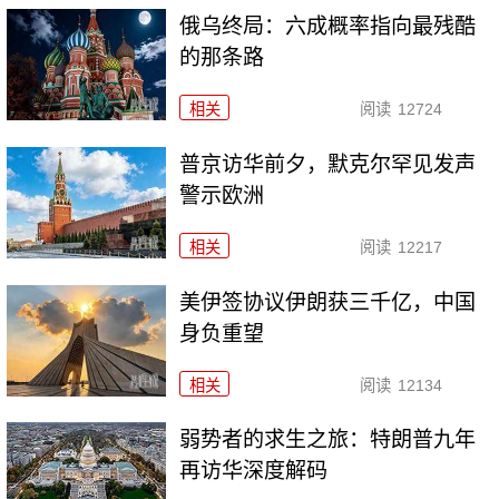
俄乌终局：六成概率指向最残酷
的那条路
相关
阅读
12724
普京访华前夕，默克尔罕见发声
警示欧洲
相关
阅读
12217
美伊签协议伊朗获三千亿，中国
身负重望
相关
阅读
12134
弱势者的求生之旅：特朗普九年
再访华深度解码