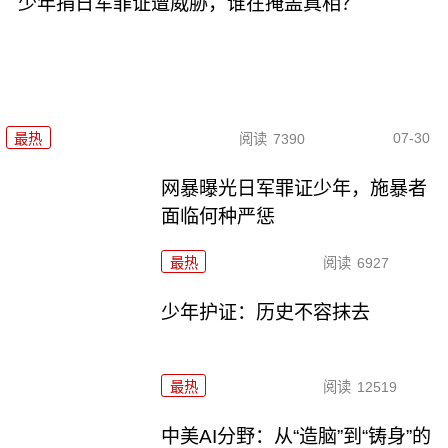
少年捐日军罪证遭威胁，谁在掩盖真相？
07-30
最热
阅读
7390
网暴曝光日军罪证少年，施暴者
面临何种严惩
最热
阅读
6927
少年护证：历史不容抹去
最热
阅读
12519
中美AI分野：从“造脑”到“铸身”的