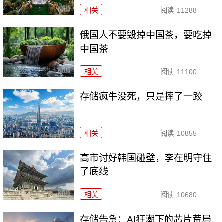
相关
阅读
11288
俄国人不要毁掉中国茶，要吃掉
中国茶
相关
阅读
11100
存储疯牛没死，只是摔了一跤
相关
阅读
10855
高市讨好韩国碰壁，李在明守住
了底线
相关
阅读
10680
存储告急：AI狂潮下的芯片荒局