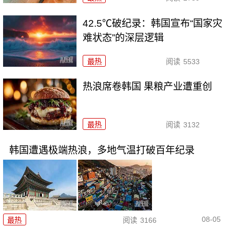
42.5℃破纪录：韩国宣布“国家灾
难状态”的深层逻辑
最热
阅读
5533
热浪席卷韩国 果粮产业遭重创
最热
阅读
3132
韩国遭遇极端热浪，多地气温打破百年纪录
08-05
最热
阅读
3166