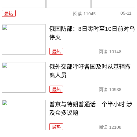
05-11
最热
阅读
11045
俄国防部：8日零时至10日前对乌
停火
最热
阅读
10148
俄外交部呼吁各国及时从基辅撤
离人员
最热
阅读
10938
普京与特朗普通话一个半小时 涉
及众多议题
最热
阅读
12108