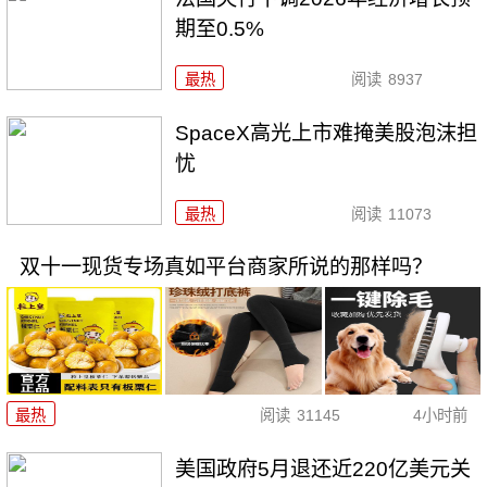
期至0.5%
最热
阅读
8937
SpaceX高光上市难掩美股泡沫担
忧
最热
阅读
11073
双十一现货专场真如平台商家所说的那样吗？
最热
阅读
31145
4小时前
美国政府5月退还近220亿美元关