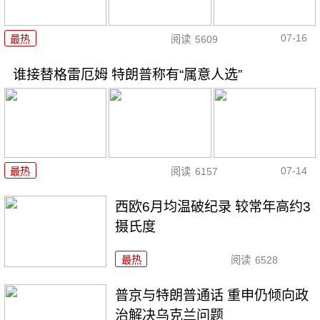
07-16
最热
阅读
5609
谁接替格雷厄姆 特朗普称有“属意人选”
07-14
最热
阅读
6157
西欧6月均温破纪录 较常年高约3
摄氏度
最热
阅读
6528
普京与特朗普通话 重申仍倾向政
治解决乌克兰问题