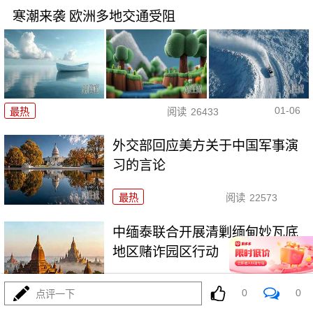
寒潮来袭 欧洲多地交通受阻
01-06
最热
阅读
26433
外交部回应美方关于中国军事演
习的言论
最热
阅读
22573
中缅泰联合开展清剿缅甸妙瓦底
地区赌诈园区行动
最热
阅读
26462
0
0
点评一下