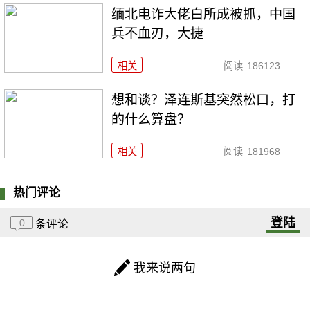
缅北电诈大佬白所成被抓，中国
兵不血刃，大捷
相关
阅读
186123
想和谈？泽连斯基突然松口，打
的什么算盘？
相关
阅读
181968
热门评论
登陆
0
条评论
我来说两句