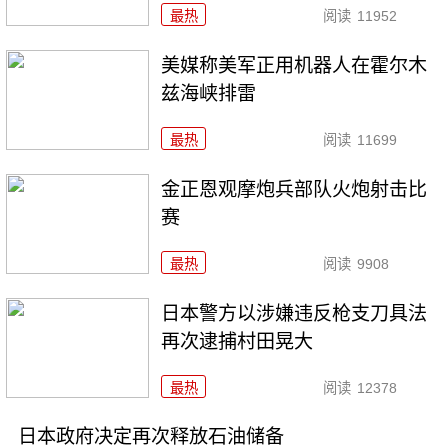
最热
阅读
11952
美媒称美军正用机器人在霍尔木
兹海峡排雷
最热
阅读
11699
金正恩观摩炮兵部队火炮射击比
赛
最热
阅读
9908
日本警方以涉嫌违反枪支刀具法
再次逮捕村田晃大
最热
阅读
12378
日本政府决定再次释放石油储备