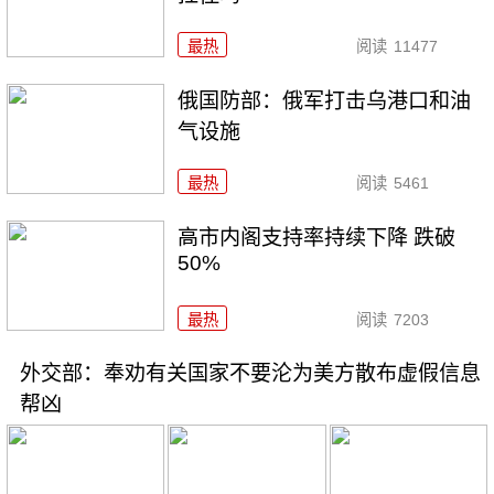
最热
阅读
11477
俄国防部：俄军打击乌港口和油
气设施
最热
阅读
5461
高市内阁支持率持续下降 跌破
50%
最热
阅读
7203
外交部：奉劝有关国家不要沦为美方散布虚假信息
帮凶