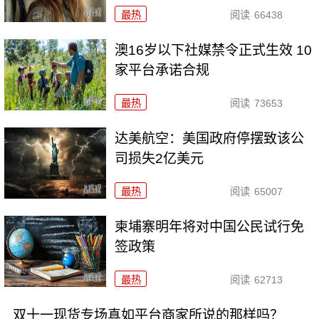
最热
阅读
66438
澳16岁以下社媒禁令正式生效 10
家平台承诺合规
最热
阅读
73653
达美航空：美国政府停摆致该公
司损失2亿美元
最热
阅读
65007
柬埔寨明年将对中国公民试行免
签政策
最热
阅读
62713
双十一现货专场真如平台商家所说的那样吗？