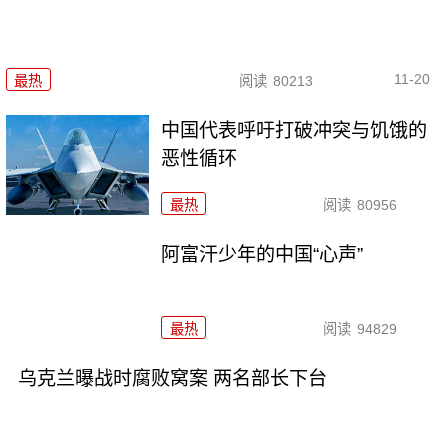
11-20
最热
阅读
80213
中国代表呼吁打破冲突与饥饿的
恶性循环
最热
阅读
80956
阿富汗少年的中国“心声”
最热
阅读
94829
乌克兰曝战时腐败窝案 两名部长下台