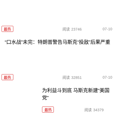
07-10
最热
阅读
23746
“口水战”未完：特朗普警告马斯克“投敌”后果严重
07-10
最热
阅读
32851
为利益斗到底 马斯克新建“美国
党”
最热
阅读
34379