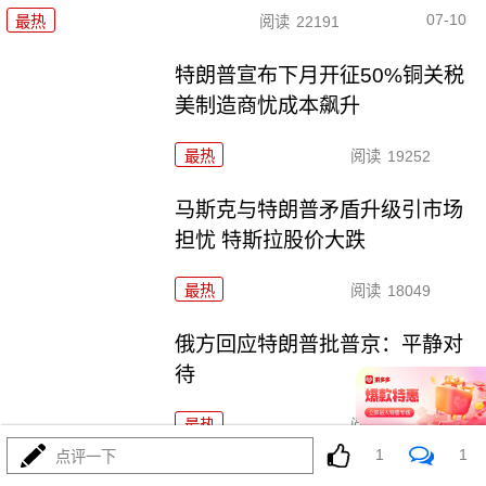
07-10
最热
阅读
22191
特朗普宣布下月开征50%铜关税
美制造商忧成本飙升
最热
阅读
19252
马斯克与特朗普矛盾升级引市场
担忧 特斯拉股价大跌
最热
阅读
18049
俄方回应特朗普批普京：平静对
待
最热
阅读
25547
1
1
点评一下
欧盟气候监测机构：全球经历了有记录以来第三热