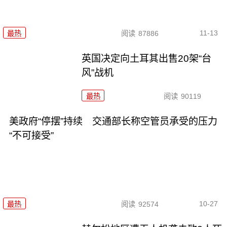
11-13
最热
阅读
87886
英国决定向土耳其出售20架“台
风”战机
最热
阅读
90119
美政府“停摆”持续 交通部长称空管员承受的压力
“不可接受”
10-27
最热
阅读
92574