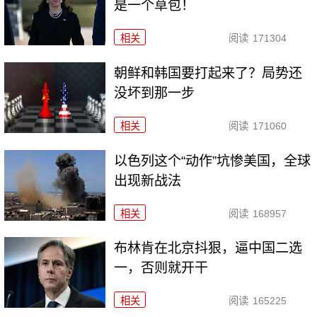
是一个草包！
相关
阅读
171304
朝鲜和韩国要打起来了？局势还
没坏到那一步
相关
阅读
171060
以色列这个“动作”坑惨美国，全球
出现新战法
相关
阅读
168957
布林肯在北京抖狠，逼中国二选
一，否则就开干
相关
阅读
165225