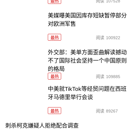
最热
阅读
107528
美媒曝美国因库存短缺暂停部分
对欧洲军售
最热
阅读
100922
外交部：美单方面歪曲解读撼动
不了国际社会坚持一个中国原则
的格局
最热
阅读
109885
中美就TikTok等经贸问题在西班
牙马德里举行会谈
最热
阅读
89267
刺杀柯克嫌疑人拒绝配合调查