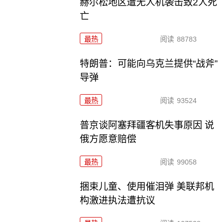
赫尔松地区遭无人机袭击致2人死
亡
最热
阅读
88783
特朗普：可能向乌克兰提供“战斧”
导弹
最热
阅读
93524
普京谈阿塞拜疆客机失事原因 说
俄方愿意赔偿
最热
阅读
99058
捆束儿童、使用催泪弹 美联邦机
构激进执法遭抗议