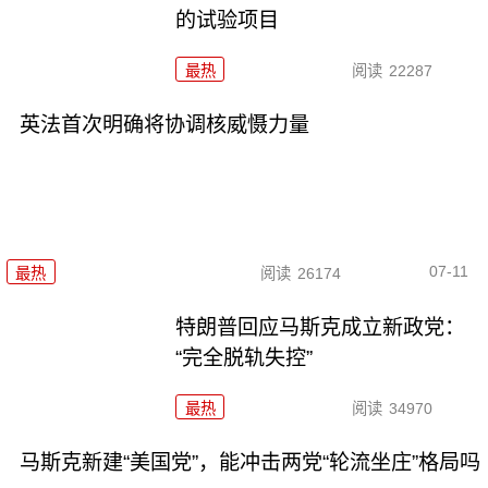
的试验项目
最热
阅读
22287
英法首次明确将协调核威慑力量
07-11
最热
阅读
26174
特朗普回应马斯克成立新政党：
“完全脱轨失控”
最热
阅读
34970
马斯克新建“美国党”，能冲击两党“轮流坐庄”格局吗