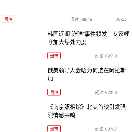
08-13
最热
阅读
66545
韩国近期“诈弹”事件频发 专家呼
吁加大惩处力度
最热
阅读
62659
俄美领导人会晤为何选在阿拉斯
加
最热
阅读
67323
《南京照相馆》北美首映引发强
烈情感共鸣
最热
阅读
69787