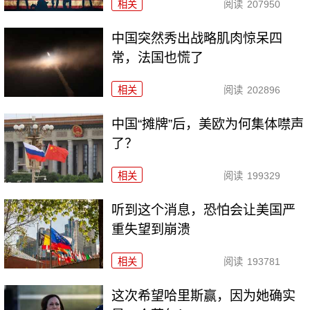
相关
阅读
207950
中国突然秀出战略肌肉惊呆四
常，法国也慌了
相关
阅读
202896
中国“摊牌”后，美欧为何集体噤声
了？
相关
阅读
199329
听到这个消息，恐怕会让美国严
重失望到崩溃
相关
阅读
193781
这次希望哈里斯赢，因为她确实