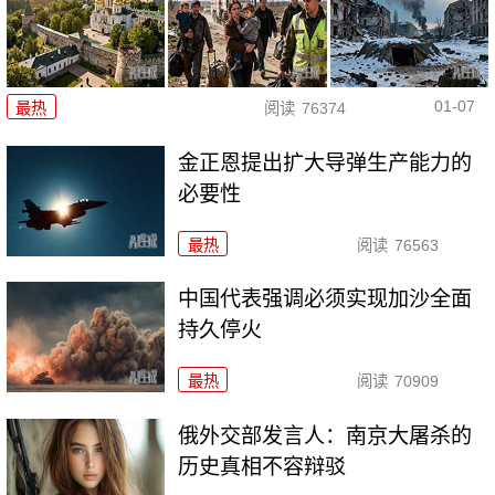
01-07
最热
阅读
76374
金正恩提出扩大导弹生产能力的
必要性
最热
阅读
76563
中国代表强调必须实现加沙全面
持久停火
最热
阅读
70909
俄外交部发言人：南京大屠杀的
历史真相不容辩驳