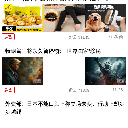
最热
阅读
31145
4小时前
特朗普：将永久暂停“第三世界国家”移民
11-28
最热
阅读
71309
外交部：日本不能口头上称立场未变，行动上却步
步越线