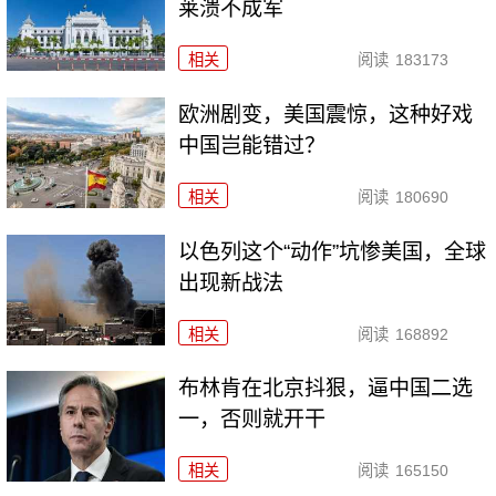
莱溃不成军
相关
阅读
183173
欧洲剧变，美国震惊，这种好戏
中国岂能错过？
相关
阅读
180690
以色列这个“动作”坑惨美国，全球
出现新战法
相关
阅读
168892
布林肯在北京抖狠，逼中国二选
一，否则就开干
相关
阅读
165150