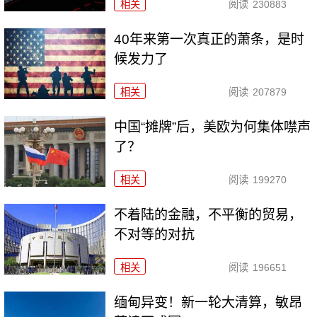
相关
阅读
230883
40年来第一次真正的萧条，是时
候发力了
相关
阅读
207879
中国“摊牌”后，美欧为何集体噤声
了？
相关
阅读
199270
不着陆的金融，不平衡的贸易，
不对等的对抗
相关
阅读
196651
缅甸异变！新一轮大清算，敏昂