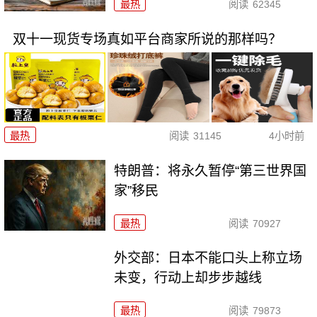
最热
阅读
62345
双十一现货专场真如平台商家所说的那样吗？
最热
阅读
31145
4小时前
特朗普：将永久暂停“第三世界国
家”移民
最热
阅读
70927
外交部：日本不能口头上称立场
未变，行动上却步步越线
最热
阅读
79873