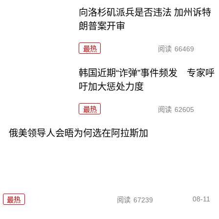
向洛杉矶派兵是否违法 加州诉特
朗普案开审
最热
阅读
66469
韩国近期“诈弹”事件频发 专家呼
吁加大惩处力度
最热
阅读
62605
俄美领导人会晤为何选在阿拉斯加
08-11
最热
阅读
67239