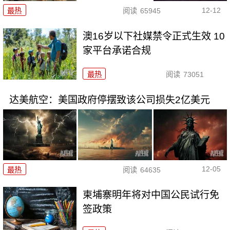
12-12
最热
阅读
65945
澳16岁以下社媒禁令正式生效 10
家平台承诺合规
最热
阅读
73051
达美航空：美国政府停摆致该公司损失2亿美元
12-05
最热
阅读
64635
柬埔寨明年将对中国公民试行免
签政策