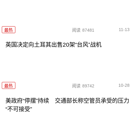
11-13
最热
阅读
87481
英国决定向土耳其出售20架“台风”战机
10-28
最热
阅读
89742
美政府“停摆”持续 交通部长称空管员承受的压力
“不可接受”