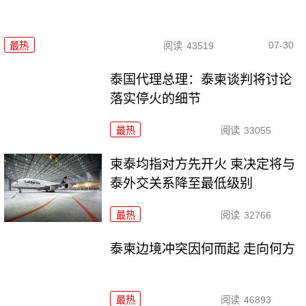
07-30
最热
阅读
43519
泰国代理总理：泰柬谈判将讨论
落实停火的细节
最热
阅读
33055
柬泰均指对方先开火 柬决定将与
泰外交关系降至最低级别
最热
阅读
32766
泰柬边境冲突因何而起 走向何方
最热
阅读
46893