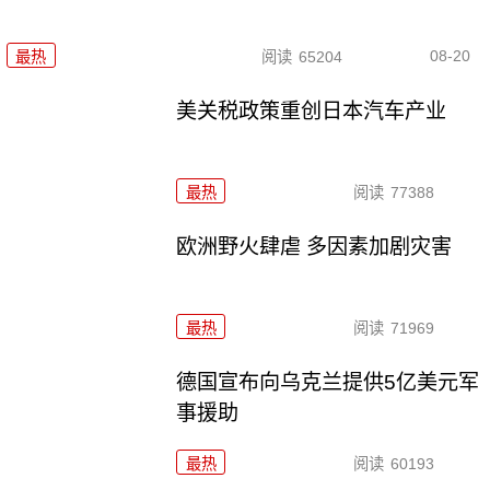
08-20
最热
阅读
65204
美关税政策重创日本汽车产业
最热
阅读
77388
欧洲野火肆虐 多因素加剧灾害
最热
阅读
71969
德国宣布向乌克兰提供5亿美元军
事援助
最热
阅读
60193