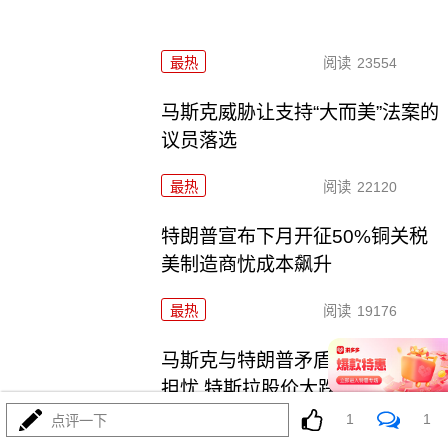
最热
阅读
23554
马斯克威胁让支持“大而美”法案的
议员落选
最热
阅读
22120
特朗普宣布下月开征50%铜关税
美制造商忧成本飙升
最热
阅读
19176
马斯克与特朗普矛盾升级引市场
担忧 特斯拉股价大跌
1
1
点评一下
最热
阅读
17993