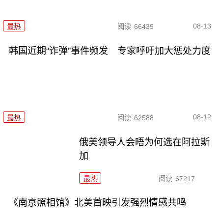
08-13
最热
阅读
66439
韩国近期“诈弹”事件频发 专家呼吁加大惩处力度
08-12
最热
阅读
62588
俄美领导人会晤为何选在阿拉斯
加
最热
阅读
67217
《南京照相馆》北美首映引发强烈情感共鸣