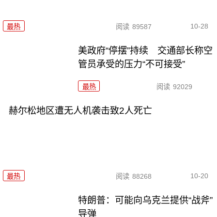
10-28
最热
阅读
89587
美政府“停摆”持续 交通部长称空
管员承受的压力“不可接受”
最热
阅读
92029
赫尔松地区遭无人机袭击致2人死亡
10-20
最热
阅读
88268
特朗普：可能向乌克兰提供“战斧”
导弹