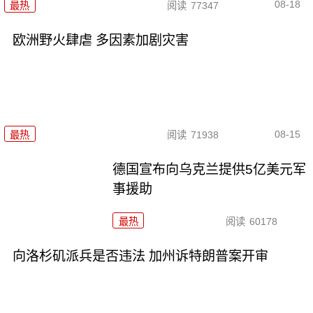
08-18
最热
阅读
77347
欧洲野火肆虐 多因素加剧灾害
08-15
最热
阅读
71938
德国宣布向乌克兰提供5亿美元军
事援助
最热
阅读
60178
向洛杉矶派兵是否违法 加州诉特朗普案开审