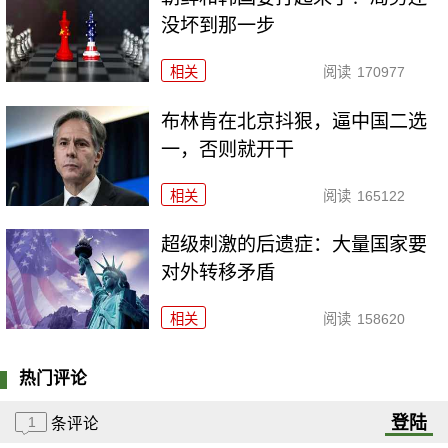
没坏到那一步
相关
阅读
170977
布林肯在北京抖狠，逼中国二选
一，否则就开干
相关
阅读
165122
超级刺激的后遗症：大量国家要
对外转移矛盾
相关
阅读
158620
热门评论
登陆
1
条评论