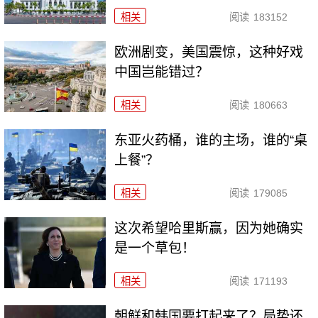
相关
阅读
183152
欧洲剧变，美国震惊，这种好戏
中国岂能错过？
相关
阅读
180663
东亚火药桶，谁的主场，谁的“桌
上餐”？
相关
阅读
179085
这次希望哈里斯赢，因为她确实
是一个草包！
相关
阅读
171193
朝鲜和韩国要打起来了？局势还