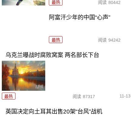
最热
阅读
80442
阿富汗少年的中国“心声”
最热
阅读
94242
乌克兰曝战时腐败窝案 两名部长下台
11-13
最热
阅读
87317
英国决定向土耳其出售20架“台风”战机