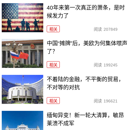
40年来第一次真正的萧条，是时
候发力了
相关
阅读
207849
中国“摊牌”后，美欧为何集体噤声
了？
相关
阅读
199245
不着陆的金融，不平衡的贸易，
不对等的对抗
相关
阅读
196621
缅甸异变！新一轮大清算，敏昂
莱溃不成军