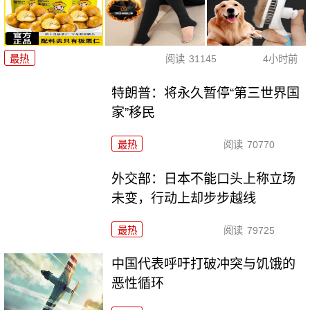
最热
阅读
31145
4小时前
特朗普：将永久暂停“第三世界国
家”移民
最热
阅读
70770
外交部：日本不能口头上称立场
未变，行动上却步步越线
最热
阅读
79725
中国代表呼吁打破冲突与饥饿的
恶性循环