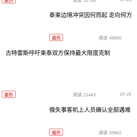
最热
阅读
32755
泰柬边境冲突因何而起 走向何方
最热
阅读
46850
古特雷斯呼吁柬泰双方保持最大限度克制
07-25
最热
阅读
21443
俄失事客机上人员确认全部遇难
最热
阅读
20962