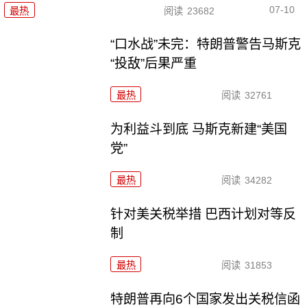
07-10
最热
阅读
23682
“口水战”未完：特朗普警告马斯克
“投敌”后果严重
最热
阅读
32761
为利益斗到底 马斯克新建“美国
党”
最热
阅读
34282
针对美关税举措 巴西计划对等反
制
最热
阅读
31853
特朗普再向6个国家发出关税信函