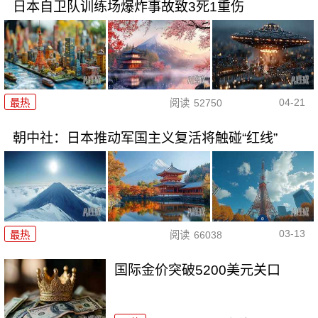
日本自卫队训练场爆炸事故致3死1重伤
04-21
最热
阅读
52750
朝中社：日本推动军国主义复活将触碰“红线”
03-13
最热
阅读
66038
国际金价突破5200美元关口