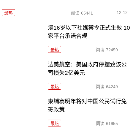
12-12
最热
阅读
65441
澳16岁以下社媒禁令正式生效 10
家平台承诺合规
最热
阅读
72459
达美航空：美国政府停摆致该公
司损失2亿美元
最热
阅读
64249
柬埔寨明年将对中国公民试行免
签政策
最热
阅读
61955