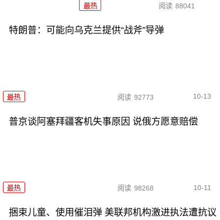
最热
阅读
88041
特朗普：可能向乌克兰提供“战斧”导弹
10-13
最热
阅读
92773
普京谈阿塞拜疆客机失事原因 说俄方愿意赔偿
10-11
最热
阅读
98268
捆束儿童、使用催泪弹 美联邦机构激进执法遭抗议