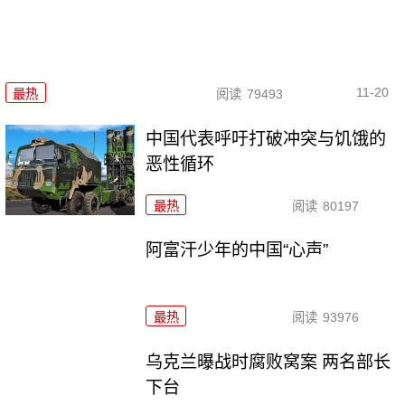
11-20
最热
阅读
79493
中国代表呼吁打破冲突与饥饿的
恶性循环
最热
阅读
80197
阿富汗少年的中国“心声”
最热
阅读
93976
乌克兰曝战时腐败窝案 两名部长
下台