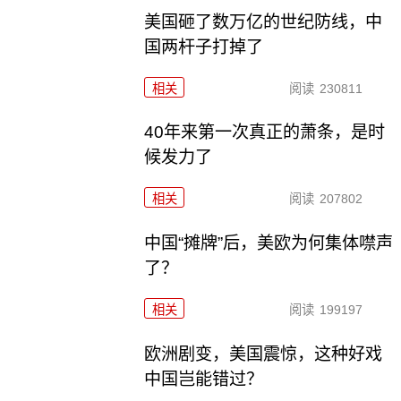
美国砸了数万亿的世纪防线，中
国两杆子打掉了
相关
阅读
230811
40年来第一次真正的萧条，是时
候发力了
相关
阅读
207802
中国“摊牌”后，美欧为何集体噤声
了？
相关
阅读
199197
欧洲剧变，美国震惊，这种好戏
中国岂能错过？