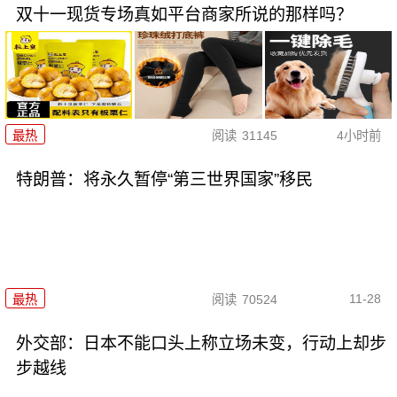
双十一现货专场真如平台商家所说的那样吗？
最热
阅读
31145
4小时前
特朗普：将永久暂停“第三世界国家”移民
11-28
最热
阅读
70524
外交部：日本不能口头上称立场未变，行动上却步
步越线