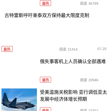
最热
阅读
46789
古特雷斯呼吁柬泰双方保持最大限度克制
07-25
最热
阅读
21414
俄失事客机上人员确认全部遇难
最热
阅读
20946
受美滥施关税影响 亚行调低亚太
发展中经济体增长预期
最热
阅读
23752