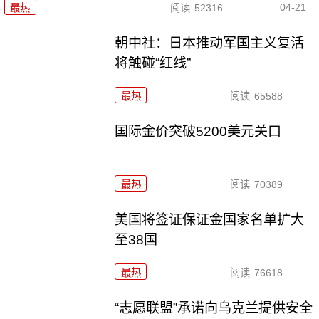
04-21
最热
阅读
52316
朝中社：日本推动军国主义复活
将触碰“红线”
最热
阅读
65588
国际金价突破5200美元关口
最热
阅读
70389
美国将签证保证金国家名单扩大
至38国
最热
阅读
76618
“志愿联盟”承诺向乌克兰提供安全