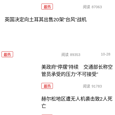
最热
阅读
87063
英国决定向土耳其出售20架“台风”战机
10-28
最热
阅读
89353
美政府“停摆”持续 交通部长称空
管员承受的压力“不可接受”
最热
阅读
91783
赫尔松地区遭无人机袭击致2人死
亡