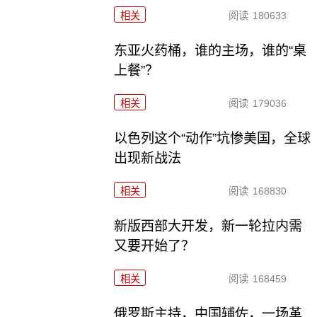
相关
阅读
180633
东亚火药桶，谁的主场，谁的“桌
上餐”？
相关
阅读
179036
以色列这个“动作”坑惨美国，全球
出现新战法
相关
阅读
168830
新版西部大开发，新一轮拉内需
又要开始了？
相关
阅读
168459
俄罗斯主持，中国辅佐，一场革