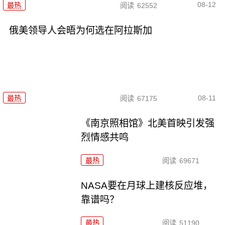
08-12
最热
阅读
62552
俄美领导人会晤为何选在阿拉斯加
08-11
最热
阅读
67175
《南京照相馆》北美首映引发强
烈情感共鸣
最热
阅读
69671
NASA要在月球上建核反应堆，
靠谱吗？
最热
阅读
51190