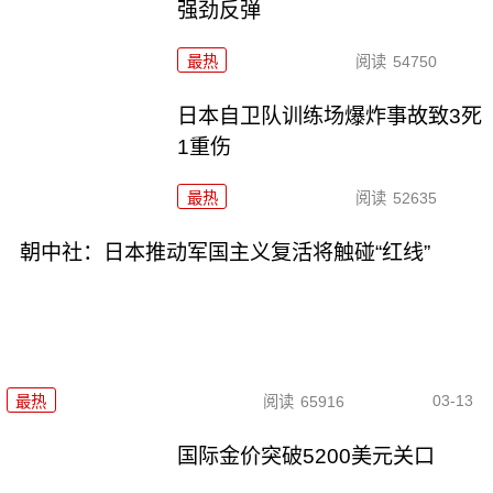
强劲反弹
最热
阅读
54750
日本自卫队训练场爆炸事故致3死
1重伤
最热
阅读
52635
朝中社：日本推动军国主义复活将触碰“红线”
03-13
最热
阅读
65916
国际金价突破5200美元关口