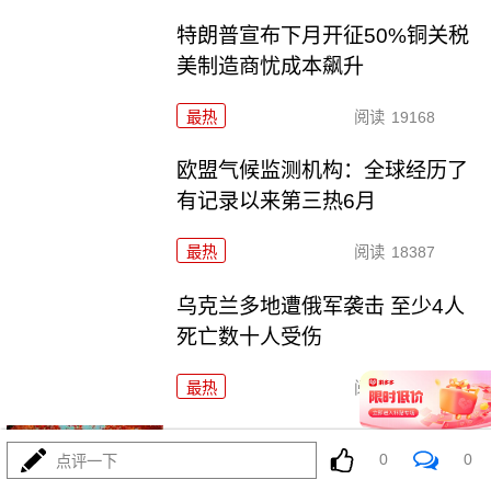
特朗普宣布下月开征50%铜关税
美制造商忧成本飙升
最热
阅读
19168
欧盟气候监测机构：全球经历了
有记录以来第三热6月
最热
阅读
18387
乌克兰多地遭俄军袭击 至少4人
死亡数十人受伤
最热
阅读
17929
俄“进步MS-31”货运飞船与国际空
0
0
点评一下
间站对接