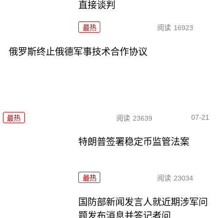
直接谈判
最热
阅读
16923
俄罗斯终止俄德军事技术合作协议
07-21
最热
阅读
23639
特朗普签署稳定币监管法案
最热
阅读
23034
国防部新闻发言人就近期涉军问
题发布消息并答记者问