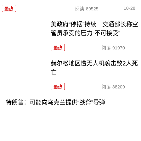
10-28
最热
阅读
89525
美政府“停摆”持续 交通部长称空
管员承受的压力“不可接受”
最热
阅读
91970
赫尔松地区遭无人机袭击致2人死
亡
最热
阅读
88209
特朗普：可能向乌克兰提供“战斧”导弹