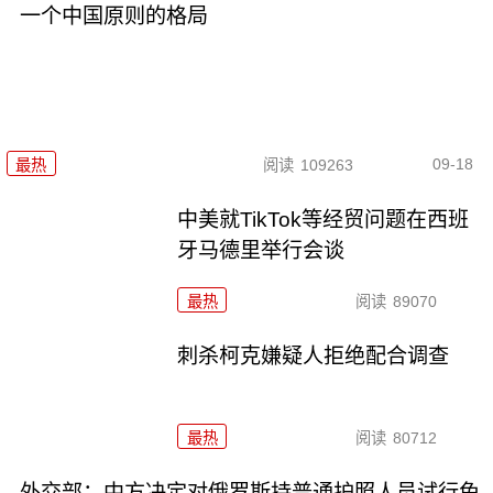
一个中国原则的格局
09-18
最热
阅读
109263
中美就TikTok等经贸问题在西班
牙马德里举行会谈
最热
阅读
89070
刺杀柯克嫌疑人拒绝配合调查
最热
阅读
80712
外交部：中方决定对俄罗斯持普通护照人员试行免