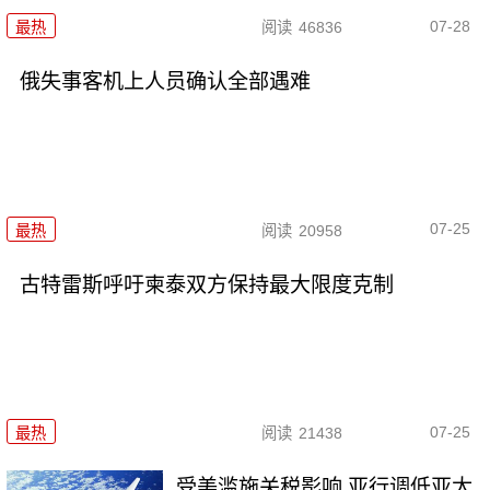
07-28
最热
阅读
46836
俄失事客机上人员确认全部遇难
07-25
最热
阅读
20958
古特雷斯呼吁柬泰双方保持最大限度克制
07-25
最热
阅读
21438
受美滥施关税影响 亚行调低亚太