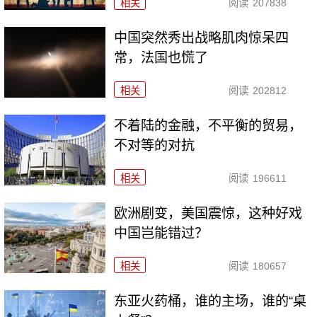
相关
阅读
207838
中国突然秀出战略肌肉惊呆四
常，法国也慌了
相关
阅读
202812
不着陆的金融，不平衡的贸易，
不对等的对抗
相关
阅读
196611
欧洲剧变，美国震惊，这种好戏
中国岂能错过？
相关
阅读
180657
东亚火药桶，谁的主场，谁的“桌