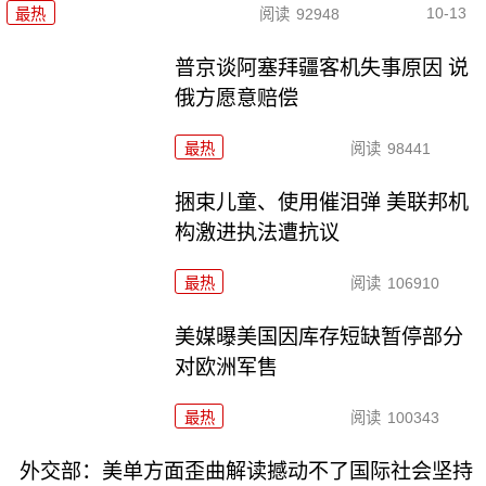
10-13
最热
阅读
92948
普京谈阿塞拜疆客机失事原因 说
俄方愿意赔偿
最热
阅读
98441
捆束儿童、使用催泪弹 美联邦机
构激进执法遭抗议
最热
阅读
106910
美媒曝美国因库存短缺暂停部分
对欧洲军售
最热
阅读
100343
外交部：美单方面歪曲解读撼动不了国际社会坚持