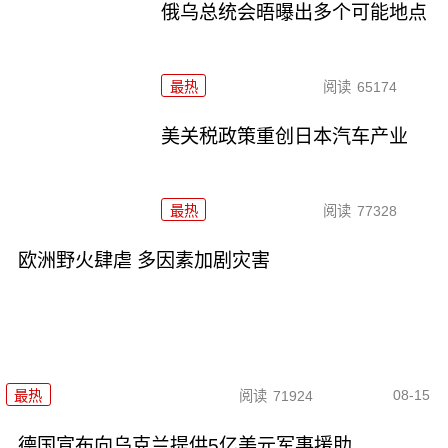
俄乌总统会晤曝出多个可能地点
最热
阅读
65174
美关税政策重创日本汽车产业
最热
阅读
77328
欧洲野火肆虐 多因素加剧灾害
08-15
最热
阅读
71924
德国宣布向乌克兰提供5亿美元军事援助