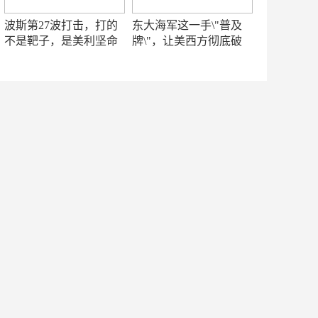
波斯第27波打击，打的
东大海军这一手\"普及
不是靶子，是美利坚命
牌\"，让美西方彻底破
门
防！