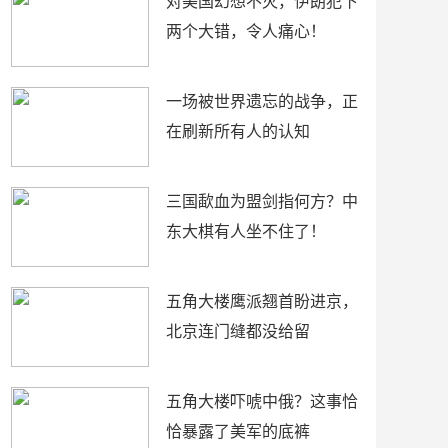
对美国幻想不灭，伊朗犯下
两个大错，令人痛心！
一场被世界遗忘的战争，正
在刷新所有人的认知
三国歃血为盟剑指何方？中
东大棋有人坐不住了！
五角大楼鹰派翘首盼进京，
北京连门缝都没给留
五角大楼吓唬中俄？这事恰
恰暴露了美军的底裤