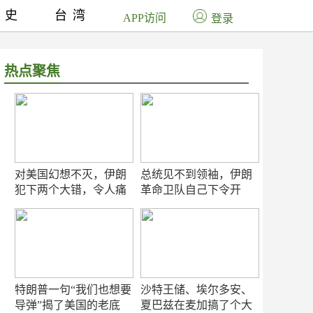
历史
台湾
APP访问
登录
热点聚焦
对美国幻想不灭，伊朗
总统见不到领袖，伊朗
犯下两个大错，令人痛
革命卫队自己下令开
心！
打？
特朗普一句“我们也想要
沙特王储、埃尔多安、
导弹”揭了美国的老底
夏巴兹在麦加搞了个大