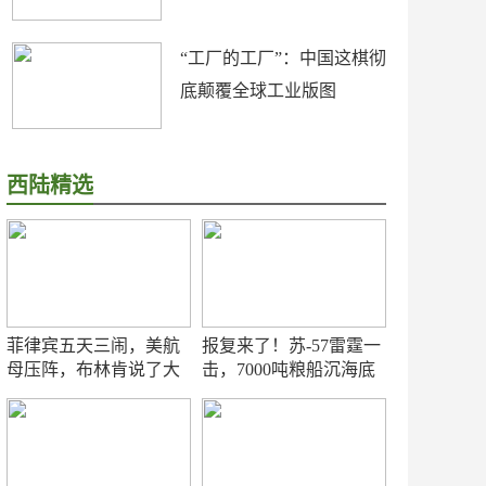
“工厂的工厂”：中国这棋彻
底颠覆全球工业版图
西陆精选
菲律宾五天三闹，美航
报复来了！苏-57雷霆一
母压阵，布林肯说了大
击，7000吨粮船沉海底
实话