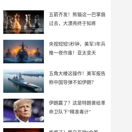
底”？
材
五箭齐发！熊猫这一巴掌扇
过去，大漂亮终于知疼
央视短短5秒钟，美军3年兵
推一夜作废！亚太变天
五角大楼这操作！美军报告
称中国导弹不如伊朗？
伊朗赢了？这是特朗普给革
命卫队下“精准毒计”