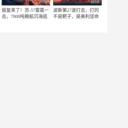
报复来了！苏-57雷霆一
波斯第27波打击，打的
击，7000吨粮船沉海底
不是靶子，是美利坚命
门