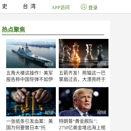
历史
台湾
APP访问
登录
热点聚焦
五角大楼这操作！美军
五箭齐发！熊猫这一巴
报告称中国导弹不如伊
掌扇过去，大漂亮终于
朗？
知疼
一张纸条引发血案：美
特朗普“黄金舰队”：
国为何要替日本“托
2750亿美金堆出海上棺