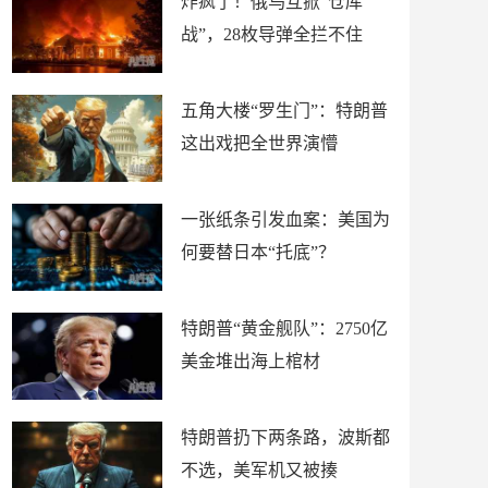
炸疯了！俄乌互掀“仓库
战”，28枚导弹全拦不住
五角大楼“罗生门”：特朗普
这出戏把全世界演懵
一张纸条引发血案：美国为
何要替日本“托底”？
特朗普“黄金舰队”：2750亿
美金堆出海上棺材
特朗普扔下两条路，波斯都
不选，美军机又被揍