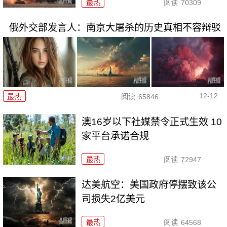
最热
阅读
70309
俄外交部发言人：南京大屠杀的历史真相不容辩驳
12-12
最热
阅读
65846
澳16岁以下社媒禁令正式生效 10
家平台承诺合规
最热
阅读
72947
达美航空：美国政府停摆致该公
司损失2亿美元
最热
阅读
64568