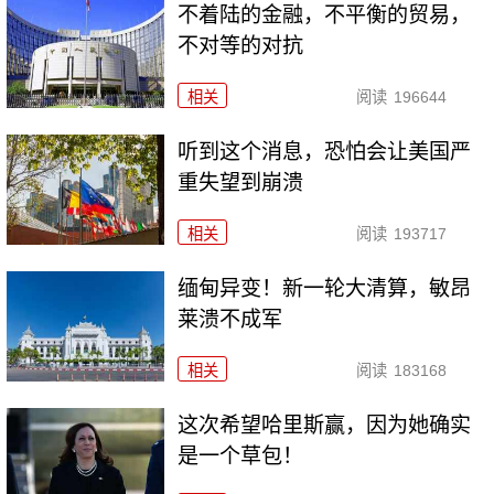
不着陆的金融，不平衡的贸易，
不对等的对抗
相关
阅读
196644
听到这个消息，恐怕会让美国严
重失望到崩溃
相关
阅读
193717
缅甸异变！新一轮大清算，敏昂
莱溃不成军
相关
阅读
183168
这次希望哈里斯赢，因为她确实
是一个草包！