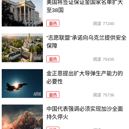
美国将签证保证金国家名单扩大
至38国
最热
阅读
77240
“志愿联盟”承诺向乌克兰提供安全
保障
最热
阅读
75435
金正恩提出扩大导弹生产能力的
必要性
最热
阅读
75736
中国代表强调必须实现加沙全面
持久停火