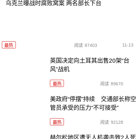
乌克兰曝战时腐败窝案 两名部长下台
11-13
最热
阅读
87403
英国决定向土耳其出售20架“台
风”战机
最热
阅读
89670
美政府“停摆”持续 交通部长称空
管员承受的压力“不可接受”
最热
阅读
92128
赫尔松地区遭无人机袭击致2人死