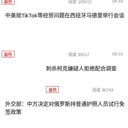
09-18
最热
阅读
109412
中美就TikTok等经贸问题在西班牙马德里举行会谈
09-16
最热
阅读
89117
刺杀柯克嫌疑人拒绝配合调查
最热
阅读
80743
外交部：中方决定对俄罗斯持普通护照人员试行免
签政策