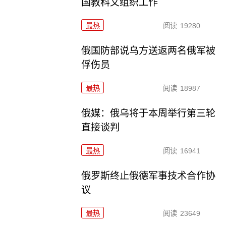
国教科文组织工作
最热
阅读
19280
俄国防部说乌方送返两名俄军被
俘伤员
最热
阅读
18987
俄媒：俄乌将于本周举行第三轮
直接谈判
最热
阅读
16941
俄罗斯终止俄德军事技术合作协
议
最热
阅读
23649