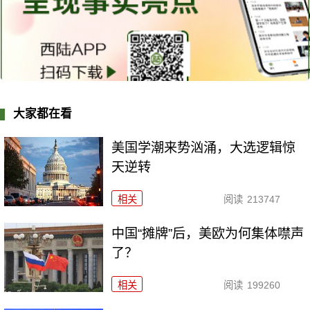
大家都在看
美国学潮来势汹涌，大选逻辑惊
天逆转
相关
阅读
213747
中国“摊牌”后，美欧为何集体噤声
了？
相关
阅读
199260