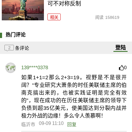
可不对称反制
相关
阅读
158619
热门评论
登陆
2
条评论
139****0378
0
如果1+1=2那么2+3=19。视野是不是很开
阔？“专业研究大萧条的时任美联储主席的伯
南克搞出来的，也被实践证明是完全有效
的”，现在成功的在历任美联储主席的领导下
负债到超35亿美元，使美国达到分裂内战并
极力外战的边缘！多么令人羡慕啊！
09-09 11:10
临沂市
回复