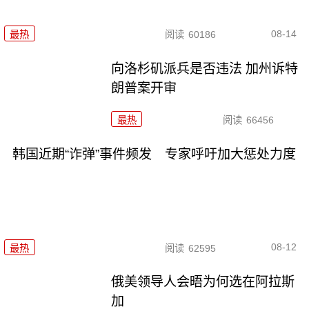
08-14
最热
阅读
60186
向洛杉矶派兵是否违法 加州诉特
朗普案开审
最热
阅读
66456
韩国近期“诈弹”事件频发 专家呼吁加大惩处力度
08-12
最热
阅读
62595
俄美领导人会晤为何选在阿拉斯
加