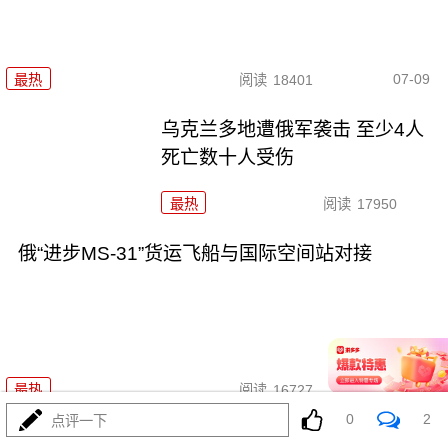
07-09
最热
阅读
18401
乌克兰多地遭俄军袭击 至少4人
死亡数十人受伤
最热
阅读
17950
俄“进步MS-31”货运飞船与国际空间站对接
07-07
最热
阅读
16727
0
2
点评一下
俄总统新闻秘书：北约是为对抗