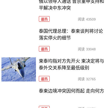
俄以领导人通话 普京重申支持和
平解决中东冲突
最热
阅读
43509
泰国代理总理：泰柬谈判将讨论
落实停火的细节
最热
阅读
33048
柬泰均指对方先开火 柬决定将与
泰外交关系降至最低级别
最热
阅读
32765
泰柬边境冲突因何而起 走向何方