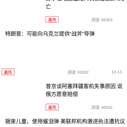
亡
最热
阅读
88353
特朗普：可能向乌克兰提供“战斧”导弹
10-13
最热
阅读
93092
普京谈阿塞拜疆客机失事原因 说
俄方愿意赔偿
最热
阅读
98592
捆束儿童、使用催泪弹 美联邦机构激进执法遭抗议