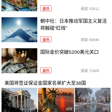
最热
阅读
53512
朝中社：日本推动军国主义复活
将触碰“红线”
最热
阅读
66846
国际金价突破5200美元关口
最热
阅读
71605
美国将签证保证金国家名单扩大至38国