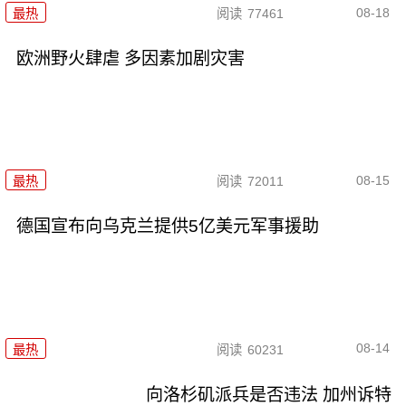
08-18
最热
阅读
77461
欧洲野火肆虐 多因素加剧灾害
08-15
最热
阅读
72011
德国宣布向乌克兰提供5亿美元军事援助
08-14
最热
阅读
60231
向洛杉矶派兵是否违法 加州诉特