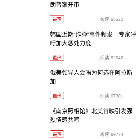
朗普案开审
最热
阅读
66522
韩国近期“诈弹”事件频发 专家呼
吁加大惩处力度
最热
阅读
62646
俄美领导人会晤为何选在阿拉斯
加
最热
阅读
67301
《南京照相馆》北美首映引发强
烈情感共鸣
最热
阅读
69774