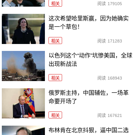
相关
阅读
179105
这次希望哈里斯赢，因为她确实
是一个草包！
相关
阅读
171283
以色列这个“动作”坑惨美国，全球
出现新战法
相关
阅读
168943
俄罗斯主持，中国辅佐，一场革
命要开场了
相关
阅读
167621
布林肯在北京抖狠，逼中国二选