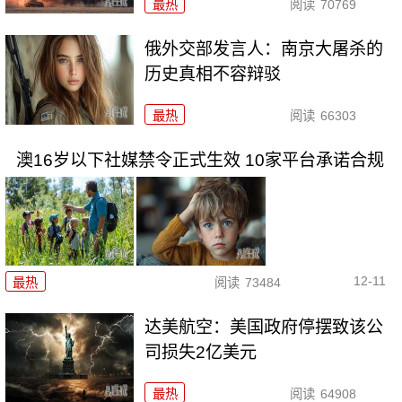
最热
阅读
70769
俄外交部发言人：南京大屠杀的
历史真相不容辩驳
最热
阅读
66303
澳16岁以下社媒禁令正式生效 10家平台承诺合规
12-11
最热
阅读
73484
达美航空：美国政府停摆致该公
司损失2亿美元
最热
阅读
64908