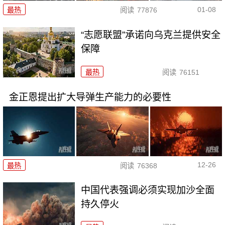
01-08
最热
阅读
77876
“志愿联盟”承诺向乌克兰提供安全
保障
最热
阅读
76151
金正恩提出扩大导弹生产能力的必要性
12-26
最热
阅读
76368
中国代表强调必须实现加沙全面
持久停火