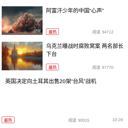
阿富汗少年的中国“心声”
最热
阅读
94712
乌克兰曝战时腐败窝案 两名部长
下台
最热
阅读
87770
英国决定向土耳其出售20架“台风”战机
10-28
最热
阅读
90015