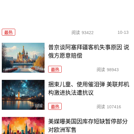
10-13
最热
阅读
93422
普京谈阿塞拜疆客机失事原因 说
俄方愿意赔偿
最热
阅读
98943
捆束儿童、使用催泪弹 美联邦机
构激进执法遭抗议
最热
阅读
107416
美媒曝美国因库存短缺暂停部分
对欧洲军售