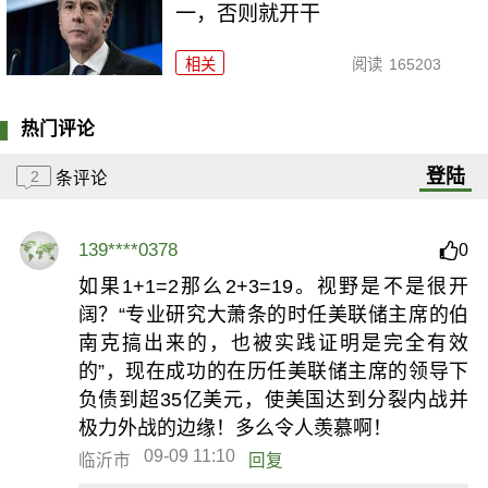
一，否则就开干
相关
阅读
165203
热门评论
登陆
2
条评论
139****0378
0
如果1+1=2那么2+3=19。视野是不是很开
阔？“专业研究大萧条的时任美联储主席的伯
南克搞出来的，也被实践证明是完全有效
的”，现在成功的在历任美联储主席的领导下
负债到超35亿美元，使美国达到分裂内战并
极力外战的边缘！多么令人羡慕啊！
09-09 11:10
临沂市
回复