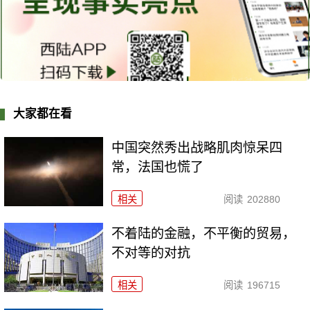
大家都在看
中国突然秀出战略肌肉惊呆四
常，法国也慌了
相关
阅读
202880
不着陆的金融，不平衡的贸易，
不对等的对抗
相关
阅读
196715