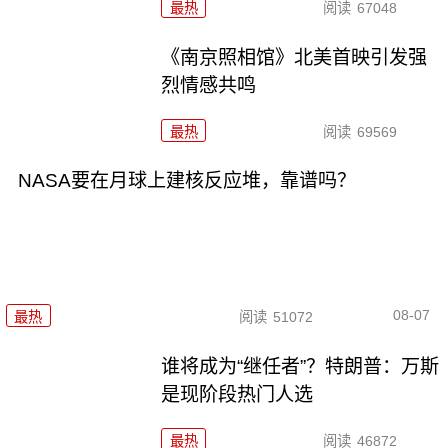
最热
阅读
67048
《南京照相馆》北美首映引发强
烈情感共鸣
最热
阅读
69569
NASA要在月球上建核反应堆，靠谱吗？
08-07
最热
阅读
51072
谁将成为“继任者”？特朗普：万斯
是现阶段热门人选
最热
阅读
46872