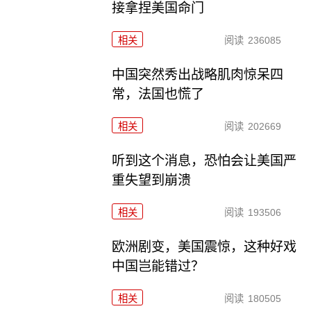
接拿捏美国命门
相关
阅读
236085
中国突然秀出战略肌肉惊呆四
常，法国也慌了
相关
阅读
202669
听到这个消息，恐怕会让美国严
重失望到崩溃
相关
阅读
193506
欧洲剧变，美国震惊，这种好戏
中国岂能错过？
相关
阅读
180505