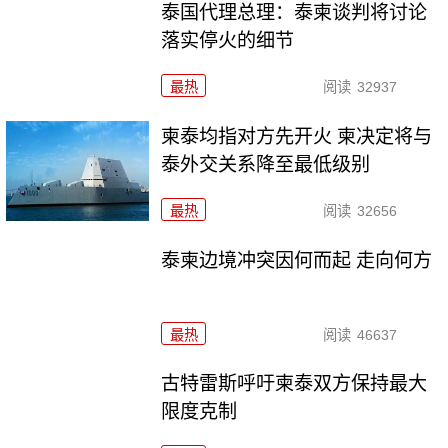
泰国代理总理：泰柬谈判将讨论
落实停火的细节
最热
阅读
32937
柬泰均指对方先开火 柬决定将与
泰外交关系降至最低级别
最热
阅读
32656
泰柬边境冲突因何而起 走向何方
最热
阅读
46637
古特雷斯呼吁柬泰双方保持最大
限度克制