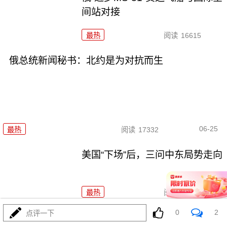
间站对接
最热
阅读
16615
俄总统新闻秘书：北约是为对抗而生
06-25
最热
阅读
17332
美国“下场”后，三问中东局势走向
最热
阅读
49581
0
2
点评一下
美国空袭伊朗进一步影响国际空运