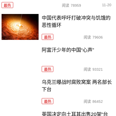
11-20
最热
阅读
78959
中国代表呼吁打破冲突与饥饿的
恶性循环
最热
阅读
79606
阿富汗少年的中国“心声”
最热
阅读
93321
乌克兰曝战时腐败窝案 两名部长
下台
最热
阅读
86452
英国决定向土耳其出售20架“台