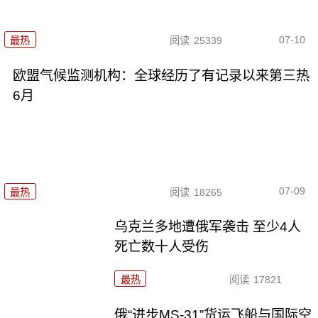
07-10
最热
阅读
25339
欧盟气候监测机构：全球经历了有记录以来第三热
6月
07-09
最热
阅读
18265
乌克兰多地遭俄军袭击 至少4人
死亡数十人受伤
最热
阅读
17821
俄“进步MS-31”货运飞船与国际空