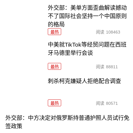
外交部：美单方面歪曲解读撼动
不了国际社会坚持一个中国原则
的格局
最热
阅读
108463
中美就TikTok等经贸问题在西班
牙马德里举行会谈
最热
阅读
88811
刺杀柯克嫌疑人拒绝配合调查
最热
阅读
80571
外交部：中方决定对俄罗斯持普通护照人员试行免
签政策