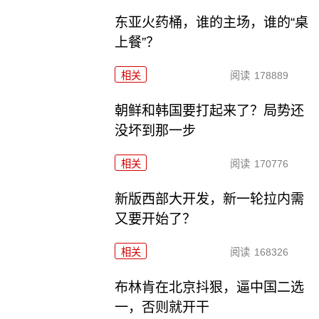
东亚火药桶，谁的主场，谁的“桌
上餐”？
相关
阅读
178889
朝鲜和韩国要打起来了？局势还
没坏到那一步
相关
阅读
170776
新版西部大开发，新一轮拉内需
又要开始了？
相关
阅读
168326
布林肯在北京抖狠，逼中国二选
一，否则就开干