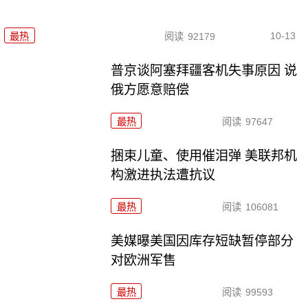
10-13
最热
阅读
92179
普京谈阿塞拜疆客机失事原因 说
俄方愿意赔偿
最热
阅读
97647
捆束儿童、使用催泪弹 美联邦机
构激进执法遭抗议
最热
阅读
106081
美媒曝美国因库存短缺暂停部分
对欧洲军售
最热
阅读
99593