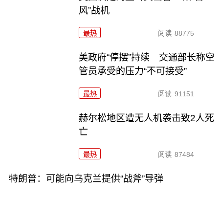
风”战机
最热
阅读
88775
美政府“停摆”持续 交通部长称空
管员承受的压力“不可接受”
最热
阅读
91151
赫尔松地区遭无人机袭击致2人死
亡
最热
阅读
87484
特朗普：可能向乌克兰提供“战斧”导弹