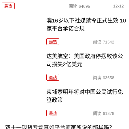
12-12
最热
阅读
64695
澳16岁以下社媒禁令正式生效 10
家平台承诺合规
最热
阅读
71542
达美航空：美国政府停摆致该公
司损失2亿美元
最热
阅读
63658
柬埔寨明年将对中国公民试行免
签政策
最热
阅读
61378
双十一现货专场真如平台商家所说的那样吗？