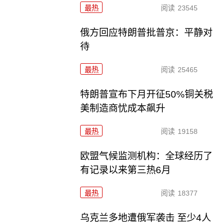
最热
阅读
23545
俄方回应特朗普批普京：平静对
待
最热
阅读
25465
特朗普宣布下月开征50%铜关税
美制造商忧成本飙升
最热
阅读
19158
欧盟气候监测机构：全球经历了
有记录以来第三热6月
最热
阅读
18377
乌克兰多地遭俄军袭击 至少4人