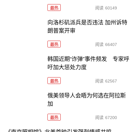
最热
阅读
60149
向洛杉矶派兵是否违法 加州诉特
朗普案开审
最热
阅读
66407
韩国近期“诈弹”事件频发 专家呼
吁加大惩处力度
最热
阅读
62567
俄美领导人会晤为何选在阿拉斯
加
最热
阅读
67200