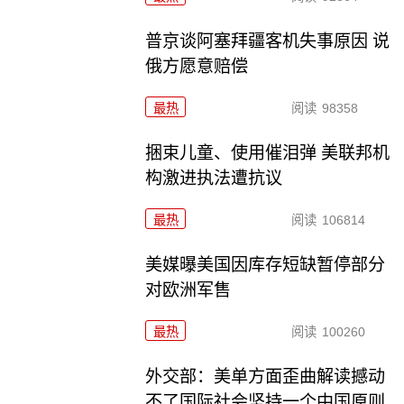
普京谈阿塞拜疆客机失事原因 说
俄方愿意赔偿
最热
阅读
98358
捆束儿童、使用催泪弹 美联邦机
构激进执法遭抗议
最热
阅读
106814
美媒曝美国因库存短缺暂停部分
对欧洲军售
最热
阅读
100260
外交部：美单方面歪曲解读撼动
不了国际社会坚持一个中国原则