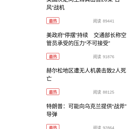
风”战机
最热
阅读
89441
美政府“停摆”持续 交通部长称空
管员承受的压力“不可接受”
最热
阅读
91876
赫尔松地区遭无人机袭击致2人死
亡
最热
阅读
88125
特朗普：可能向乌克兰提供“战斧”
导弹
最热
阅读
92864