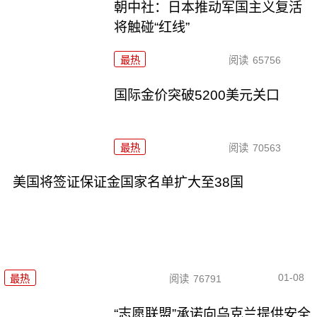
朝中社：日本推动军国主义复活
将触碰“红线”
最热
阅读
65756
国际金价突破5200美元关口
最热
阅读
70563
美国将签证保证金国家名单扩大至38国
01-08
最热
阅读
76791
“志愿联盟”承诺向乌克兰提供安全