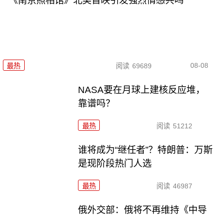
《南京照相馆》北美首映引发强烈情感共鸣
08-08
最热
阅读
69689
NASA要在月球上建核反应堆，
靠谱吗？
最热
阅读
51212
谁将成为“继任者”？特朗普：万斯
是现阶段热门人选
最热
阅读
46987
俄外交部：俄将不再维持《中导