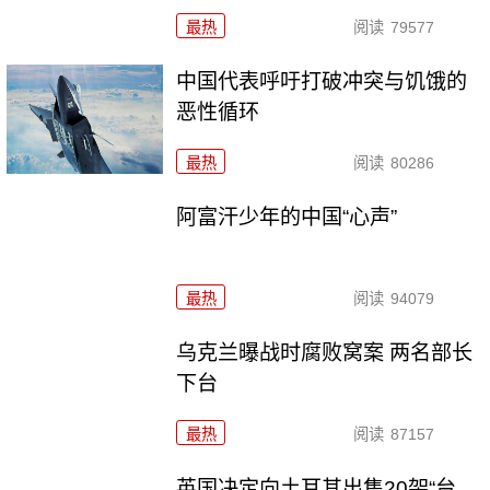
最热
阅读
79577
中国代表呼吁打破冲突与饥饿的
恶性循环
最热
阅读
80286
阿富汗少年的中国“心声”
最热
阅读
94079
乌克兰曝战时腐败窝案 两名部长
下台
最热
阅读
87157
英国决定向土耳其出售20架“台