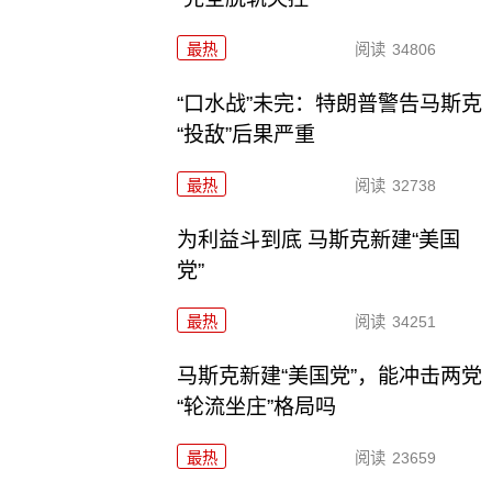
最热
阅读
34806
“口水战”未完：特朗普警告马斯克
“投敌”后果严重
最热
阅读
32738
为利益斗到底 马斯克新建“美国
党”
最热
阅读
34251
马斯克新建“美国党”，能冲击两党
“轮流坐庄”格局吗
最热
阅读
23659