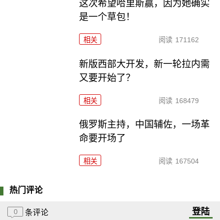
这次希望哈里斯赢，因为她确实
是一个草包！
相关
阅读
171162
新版西部大开发，新一轮拉内需
又要开始了？
相关
阅读
168479
俄罗斯主持，中国辅佐，一场革
命要开场了
相关
阅读
167504
热门评论
登陆
0
条评论