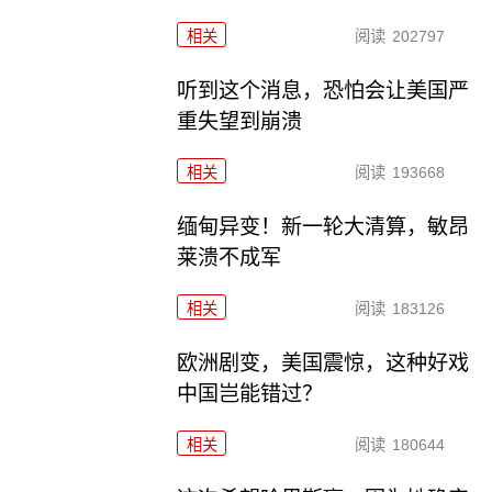
相关
阅读
202797
听到这个消息，恐怕会让美国严
重失望到崩溃
相关
阅读
193668
缅甸异变！新一轮大清算，敏昂
莱溃不成军
相关
阅读
183126
欧洲剧变，美国震惊，这种好戏
中国岂能错过？
相关
阅读
180644