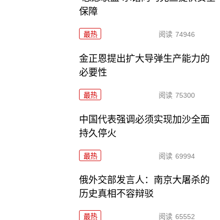
保障
最热
阅读
74946
金正恩提出扩大导弹生产能力的
必要性
最热
阅读
75300
中国代表强调必须实现加沙全面
持久停火
最热
阅读
69994
俄外交部发言人：南京大屠杀的
历史真相不容辩驳
最热
阅读
65552