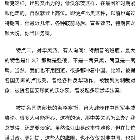
斯克这样，出钱又出力的；像沃尔茨这样，在最困难时期紧
跟他走的，自然就登上高位。即便卢比奥这种，以前也骂过
特朗普；但最近几年，各种鞍前马后、宣誓效忠，特朗普龙
颜大悦，你当国务卿。
特点二，对华鹰派。有人询问：特朗普的班底，最大
的特色是什么？那就是强硬。不是一两只鹰，简直是一窝
鹰。当然，我们也不用回避，很多都冲着中国。比如，被提
名国务卿的卢比奥，曾经各种反华动作，被我列为制裁对
象；被提名国安顾问的沃尔茨，曾发起多项涉华法案；
被提名国防部长的海格塞斯，曾大肆炒作中国军事威
胁论。很多人可能担心，这样的话，那中美关系怎么办？我
总觉得，还是要淡定。虽然说江山易改本性难移，但在其位
谋其政。更别提，这些人的鹰眼，也不仅仅对准中国，也对