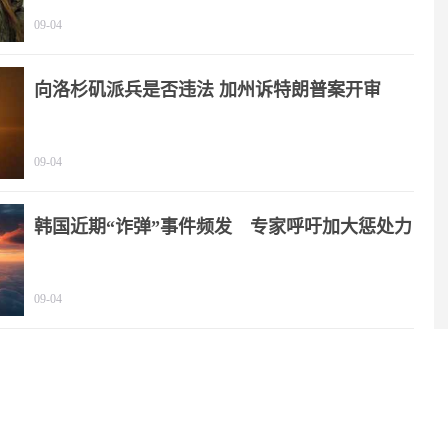
09-04
向洛杉矶派兵是否违法 加州诉特朗普案开审
09-04
韩国近期“诈弹”事件频发 专家呼吁加大惩处力
度
09-04
NASA要在月球上建核反应堆，靠谱吗？
08-06