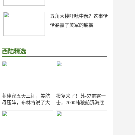
五角大楼吓唬中俄？这事恰
恰暴露了美军的底裤
西陆精选
菲律宾五天三闹，美航
报复来了！苏-57雷霆一
母压阵，布林肯说了大
击，7000吨粮船沉海底
实话