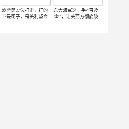
波斯第27波打击，打的
东大海军这一手\"普及
不是靶子，是美利坚命
牌\"，让美西方彻底破
门
防！