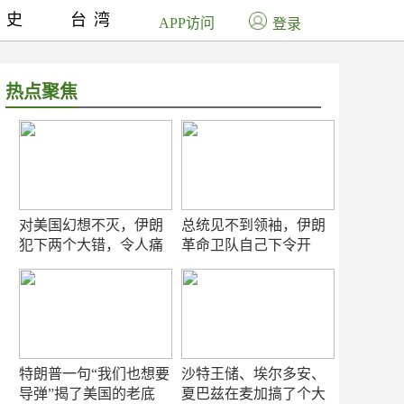
历史
台湾
APP访问
登录
热点聚焦
对美国幻想不灭，伊朗
总统见不到领袖，伊朗
犯下两个大错，令人痛
革命卫队自己下令开
心！
打？
特朗普一句“我们也想要
沙特王储、埃尔多安、
导弹”揭了美国的老底
夏巴兹在麦加搞了个大