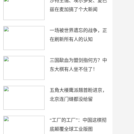
沙特王储、埃尔多安、夏巴
兹在麦加搞了个大新闻
一场被世界遗忘的战争，正
在刷新所有人的认知
三国歃血为盟剑指何方？中
东大棋有人坐不住了！
五角大楼鹰派翘首盼进京，
北京连门缝都没给留
“工厂的工厂”：中国这棋彻
底颠覆全球工业版图