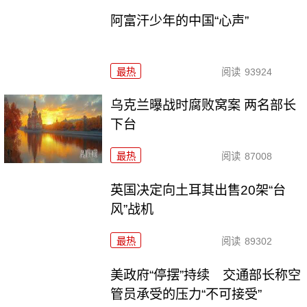
阿富汗少年的中国“心声”
最热
阅读
93924
乌克兰曝战时腐败窝案 两名部长
下台
最热
阅读
87008
英国决定向土耳其出售20架“台
风”战机
最热
阅读
89302
美政府“停摆”持续 交通部长称空
管员承受的压力“不可接受”