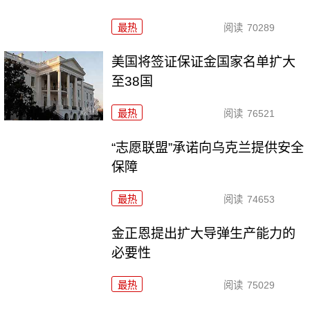
最热
阅读
70289
美国将签证保证金国家名单扩大
至38国
最热
阅读
76521
“志愿联盟”承诺向乌克兰提供安全
保障
最热
阅读
74653
金正恩提出扩大导弹生产能力的
必要性
最热
阅读
75029