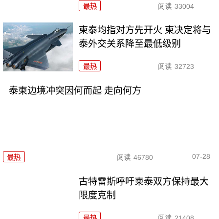
最热
阅读
33004
柬泰均指对方先开火 柬决定将与
泰外交关系降至最低级别
最热
阅读
32723
泰柬边境冲突因何而起 走向何方
07-28
最热
阅读
46780
古特雷斯呼吁柬泰双方保持最大
限度克制
最热
阅读
21408