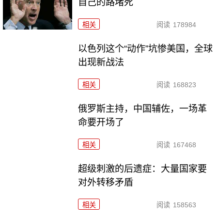
自己的路堵死
相关
阅读
178984
以色列这个“动作”坑惨美国，全球
出现新战法
相关
阅读
168823
俄罗斯主持，中国辅佐，一场革
命要开场了
相关
阅读
167468
超级刺激的后遗症：大量国家要
对外转移矛盾
相关
阅读
158563