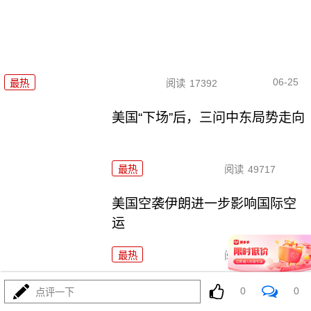
06-25
最热
阅读
17392
美国“下场”后，三问中东局势走向
最热
阅读
49717
美国空袭伊朗进一步影响国际空
运
最热
阅读
21100
中方呼吁国际社会反对殖民主义心态下的强权政治
0
0
点评一下