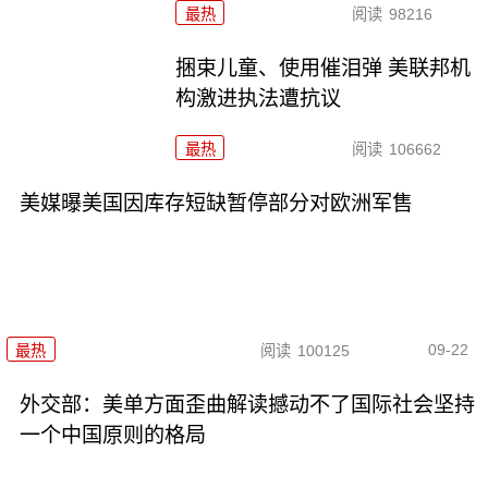
最热
阅读
98216
捆束儿童、使用催泪弹 美联邦机
构激进执法遭抗议
最热
阅读
106662
美媒曝美国因库存短缺暂停部分对欧洲军售
09-22
最热
阅读
100125
外交部：美单方面歪曲解读撼动不了国际社会坚持
一个中国原则的格局