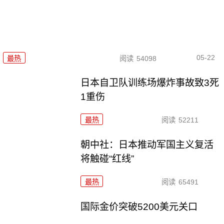
05-22
最热
阅读
54098
日本自卫队训练场爆炸事故致3死
1重伤
最热
阅读
52211
朝中社：日本推动军国主义复活
将触碰“红线”
最热
阅读
65491
国际金价突破5200美元关口