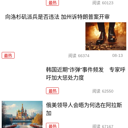
最热
阅读
60123
向洛杉矶派兵是否违法 加州诉特朗普案开审
08-13
最热
阅读
66374
韩国近期“诈弹”事件频发 专家呼
吁加大惩处力度
最热
阅读
62550
俄美领导人会晤为何选在阿拉斯
加
最热
阅读
67167