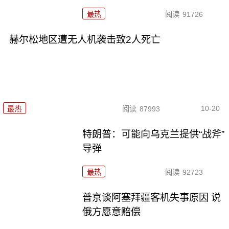
最热
阅读
91726
赫尔松地区遭无人机袭击致2人死亡
10-20
最热
阅读
87993
特朗普：可能向乌克兰提供“战斧”
导弹
最热
阅读
92723
普京谈阿塞拜疆客机失事原因 说
俄方愿意赔偿