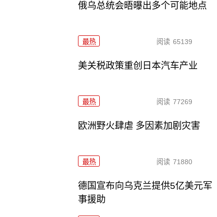
俄乌总统会晤曝出多个可能地点
最热
阅读
65139
美关税政策重创日本汽车产业
最热
阅读
77269
欧洲野火肆虐 多因素加剧灾害
最热
阅读
71880
德国宣布向乌克兰提供5亿美元军
事援助