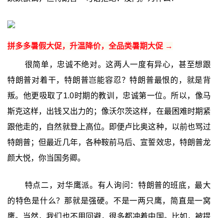
拼多多暑假大促，升温降价，全品类暑期大促 →
很简单，忠诚不绝对。这两人一度有异心，甚至想跟
特朗普对着干，特朗普岂能容忍？特朗普最恨的，就是背
叛。他更吸取了1.0时期的教训，忠诚第一位。所以，像马
斯克这样，出钱又出力的；像沃尔茨这样，在最困难时期紧
跟他走的，自然就登上高位。即便卢比奥这种，以前也骂过
特朗普；但最近几年，各种鞍前马后、宣誓效忠，特朗普龙
颜大悦，你当国务卿。
特点二，对华鹰派。有人询问：特朗普的班底，最大
的特色是什么？那就是强硬。不是一两只鹰，简直是一窝
鹰。当然，我们也不用回避，很多都冲着中国。比如，被提